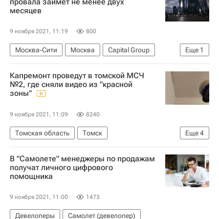
провала займет не менее двух
месяцев
9 ноября 2021, 11:19
800
Москва-Сити
Москва
Capital Group
Еще
1
Мосгосстройнадзор
Капремонт проведут в томской МСЧ
№2, где сняли видео из "красной
зоны"
9 ноября 2021, 11:09
8240
Томская область
Томск
Еще
4
Федеральная служба по надзору в сфере здравоохранения (Росздравнадзор)
В "Самолете" менеджеры по продажам
Сергей Жвачкин
Капремонт
получат личного цифрового
помощника
Коронавирус в России
9 ноября 2021, 11:00
1473
Девелоперы
Самолет (девелопер)