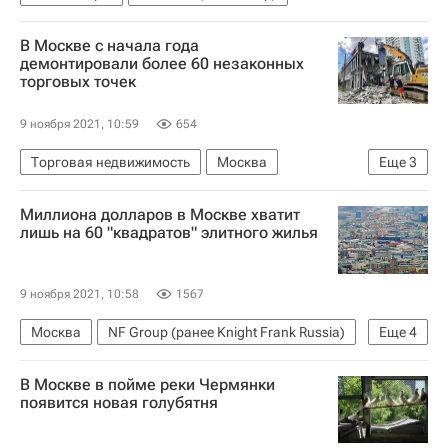
В Москве с начала года
демонтировали более 60 незаконных
торговых точек
9 ноября 2021, 10:59
654
Торговая недвижимость
Москва
Еще
3
Госинспекция по недвижимости
Миллиона долларов в Москве хватит
Коммерческая недвижимость
Снос
лишь на 60 "квадратов" элитного жилья
9 ноября 2021, 10:58
1567
Москва
NF Group (ранее Knight Frank Russia)
Еще
4
Жилье
Якиманка
Цены
Элитное жилье
В Москве в пойме реки Чермянки
появится новая голубятня