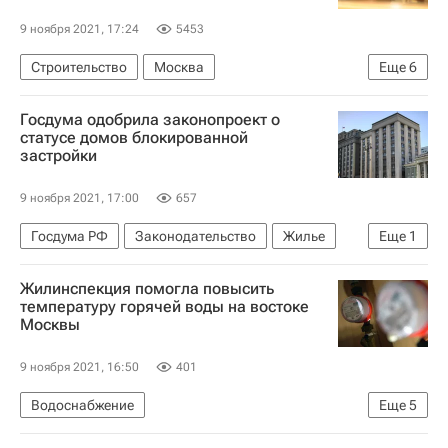
9 ноября 2021, 17:24
5453
Строительство
Москва
Еще
6
Московский городской суд
Госдума одобрила законопроект о
Федеральное агентство воздушного транспорта (Росавиация)
статусе домов блокированной
застройки
Федеральная служба государственной регистрации, кадастра и картографии (Росреестр)
Жилье
Суды
Россия
9 ноября 2021, 17:00
657
Госдума РФ
Законодательство
Жилье
Еще
1
Строительство
Жилинспекция помогла повысить
температуру горячей воды на востоке
Москвы
9 ноября 2021, 16:50
401
Водоснабжение
Еще
5
Москва Сегодня: мегаполис для жизни