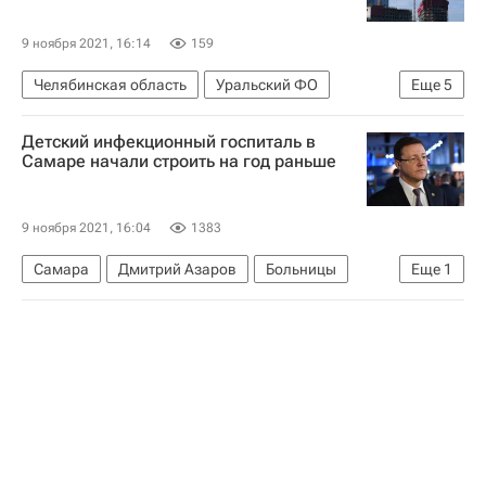
Фонд развития территорий (ФРТ, ранее - Фонд защиты прав дольщиков)
Россия
Законодательство
9 ноября 2021, 16:14
159
Челябинская область
Уральский ФО
Еще
5
Жилье
Строительство
"Дом.РФ"
Детский инфекционный госпиталь в
Россия
Земельные участки
Самаре начали строить на год раньше
9 ноября 2021, 16:04
1383
Самара
Дмитрий Азаров
Больницы
Еще
1
Коронавирус в России