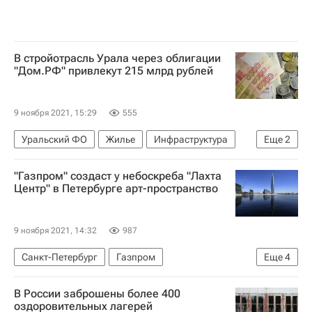
В стройотрасль Урала через облигации
"Дом.РФ" привлекут 215 млрд рублей
9 ноября 2021, 15:29
555
Уральский ФО
Жилье
Инфраструктура
Еще
2
Облигации
"Дом.РФ"
"Газпром" создаст у небоскреба "Лахта
Центр" в Петербурге арт-пространство
9 ноября 2021, 14:32
987
Санкт-Петербург
Газпром
Еще
4
Коммерческая недвижимость
Небоскребы
В России заброшены более 400
Лахта Центр
Городская среда
оздоровительных лагерей