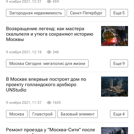
9 ноября 2021, 12:31
459
Загородная недвижимость
Санкт-Петербург
Еще
5
Ленинградская область
ВТБ (банк)
Банки
Возвращение легенд: как мастера
Ипотека
Россия
скальпеля и утюга сохраняют историю
Москвы
9 ноября 2021, 12:18
346
Москва Сегодня: мегаполис для жизни
Еще
9
Москва
Городское хозяйство Москвы
В Москве впервые построят дом по
Комплекс городского хозяйства Москвы
проекту голландского архбюро
UNStudio
Мосты
Северный Речной вокзал
Аналитика – РИА Недвижимость
9 ноября 2021, 11:37
1655
Город: детали – РИА Недвижимость
Москва
Главстрой
Базовый элемент
Еще
4
Ульяновск
Челябинск
Жилье
Строительство
Архитектура
Ремонт проезда у "Москва-Сити" после
Москомархитектура