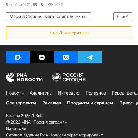
9 ноября 2021, 09:28
1052
Москва Сегодня: мегаполис для жизни
Еще
4
Москва
Городское хозяйство Москвы
Еще 20 материалов
Комплекс городского хозяйства Москвы
Департамент капитального ремонта Москвы
Новости
Аналитика
Интервью
Полезное
Город: дета
Спецпроекты
Реклама
Продукты и сервисы
Пресс-ц
Версия 2023.1 Beta
© 2026 МИА «Россия сегодня»
Вакансии
Сетевое издание РИА Новости зарегистрировано