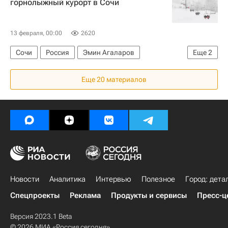
горнолыжный курорт в Сочи
13 февраля, 00:00
2620
Сочи
Россия
Эмин Агаларов
Еще
2
Строительство
Инфраструктура
Еще 20 материалов
Новости
Аналитика
Интервью
Полезное
Город: дета
Спецпроекты
Реклама
Продукты и сервисы
Пресс-ц
Версия 2023.1 Beta
© 2026 МИА «Россия сегодня»