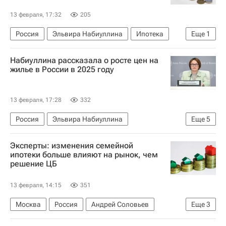
13 февраля, 17:32
205
Россия
Эльвира Набиуллина
Ипотека
Еще
1
Центральный Банк РФ (ЦБ РФ)
Набиуллина рассказала о росте цен на
жилье в России в 2025 году
13 февраля, 17:28
332
Россия
Эльвира Набиуллина
Еще
5
Центральный Банк РФ (ЦБ РФ)
Цены
Эксперты: изменения семейной
Жилье
Новостройки
Вторичное жилье
ипотеки больше влияют на рынок, чем
решение ЦБ
13 февраля, 14:15
351
Москва
Россия
Андрей Соловьев
Еще
3
Центральный Банк РФ (ЦБ РФ)
ГК "А101"