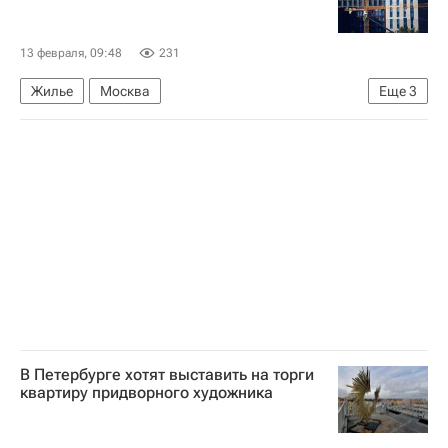
Комплекс городского хозяйства Москвы
Городское хозяйство Москвы
13 февраля, 09:48
231
Город: детали – РИА Недвижимость
Жилье
Москва
Еще
3
Благоустройство
Викторины
Федеральная служба государственной регистрации, кадастра и картографии (Росреестр)
Новостройки
Сделки
В Петербурге хотят выставить на торги
квартиру придворного художника