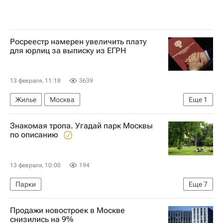
Росреестр намерен увеличить плату
для юрлиц за выписку из ЕГРН
13 февраля, 11:18
3639
Жилье
Москва
Еще
1
Федеральная служба государственной регистрации, кадастра и картографии (Росреестр)
Знакомая тропа. Угадай парк Москвы
по описанию
13 февраля, 10:00
194
Парки
Еще
7
Москва Сегодня: мегаполис для жизни
Продажи новостроек в Москве
Москва
снизились на 9%