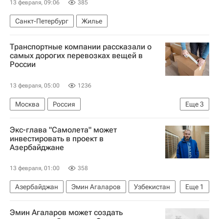
13 февраля, 09:06
385
Санкт-Петербург
Жилье
Транспортные компании рассказали о
самых дорогих перевозках вещей в
России
13 февраля, 05:00
1236
Москва
Россия
Еще
3
Московская область (Подмосковье)
Жилье
Экс-глава "Самолета" может
Загородная недвижимость
инвестировать в проект в
Азербайджане
13 февраля, 01:00
358
Азербайджан
Эмин Агаларов
Узбекистан
Еще
1
Каспийское море
Эмин Агаларов может создать