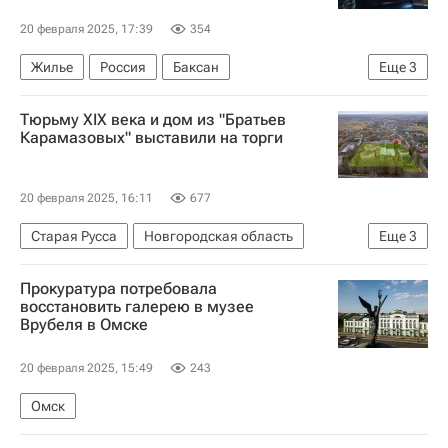
20 февраля 2025, 17:39
354
Жилье
Россия
Баксан
Еще
3
Следственный комитет России (СК РФ)
Тюрьму XIX века и дом из "Братьев
Кабардино-Балкарская Республика (КБР)
Карамазовых" выставили на торги
Криминал
20 февраля 2025, 16:11
677
Старая Русса
Новгородская область
Еще
3
Россия
Федор Достоевский
"Дом.РФ"
Прокуратура потребовала
восстановить галерею в музее
Врубеля в Омске
20 февраля 2025, 15:49
243
Омск