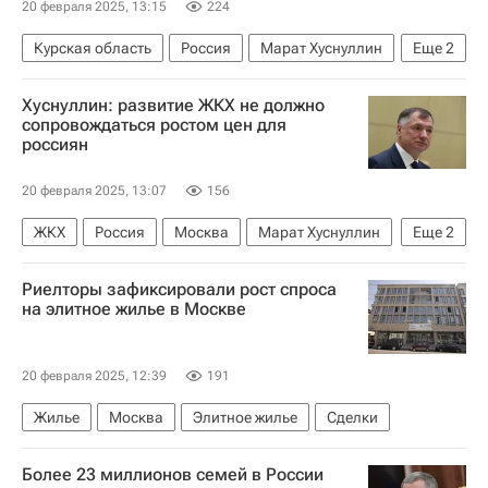
20 февраля 2025, 13:15
224
Курская область
Россия
Марат Хуснуллин
Еще
2
Владимир Путин
Александр Хинштейн
Хуснуллин: развитие ЖКХ не должно
сопровождаться ростом цен для
россиян
20 февраля 2025, 13:07
156
ЖКХ
Россия
Москва
Марат Хуснуллин
Еще
2
Тарифы
Цены
Риелторы зафиксировали рост спроса
на элитное жилье в Москве
20 февраля 2025, 12:39
191
Жилье
Москва
Элитное жилье
Сделки
Более 23 миллионов семей в России