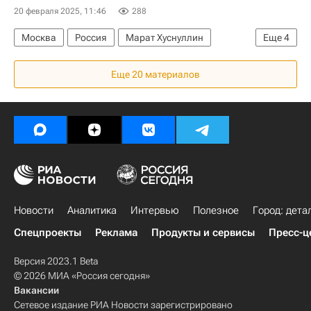
20 февраля 2025, 11:46
288
Москва
Россия
Марат Хуснуллин
Еще
4
Федеральная служба государственной регистрации, кадастра и картографии (Росреестр)
Еще 20 материалов
Недвижимость
Инфраструктура
Регионы
Новости
Аналитика
Интервью
Полезное
Город: дета
Спецпроекты
Реклама
Продукты и сервисы
Пресс-ц
Версия 2023.1 Beta
© 2026 МИА «Россия сегодня»
Вакансии
Сетевое издание РИА Новости зарегистрировано