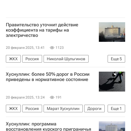
Правительство уточнит действие
коэффициента на тарифы на
электричество
20 февраля 2025, 13:41
1123
ЖКХ
Россия
Николай Шульгинов
Еще
5
Михаил Мишустин
Евгений Грабчак
Хуснуллин: более 50% дорог в России
Федеральная антимонопольная служба (ФАС России)
приведены в нормативное состояние
Госдума РФ
Тарифы
20 февраля 2025, 13:24
191
ЖКХ
Россия
Марат Хуснуллин
Дороги
Еще
1
Инфраструктура
Хуснуллин: программа
восстановления курского приграничья