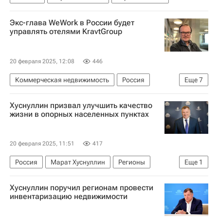
Экс-глава WeWork в России будет
управлять отелями KravtGroup
20 февраля 2025, 12:08
446
Коммерческая недвижимость
Россия
Еще
7
Восточная Европа
Москва
WeWork
Хуснуллин призвал улучшить качество
JLL
O1 Group
жизни в опорных населенных пунктах
Отставки и назначения - Новости
Отели
20 февраля 2025, 11:51
417
Россия
Марат Хуснуллин
Регионы
Еще
1
Городская среда
Хуснуллин поручил регионам провести
инвентаризацию недвижимости