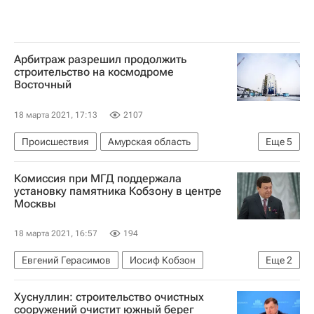
Арбитраж разрешил продолжить
строительство на космодроме
Восточный
18 марта 2021, 17:13
2107
Происшествия
Амурская область
Еще
5
Роскосмос
Хабаровск
Комиссия при МГД поддержала
Восточный (космодром)
Строительство
установку памятника Кобзону в центре
Москвы
Арбитраж
18 марта 2021, 16:57
194
Евгений Герасимов
Иосиф Кобзон
Еще
2
Московская городская дума
Памятники
Хуснуллин: строительство очистных
сооружений очистит южный берег