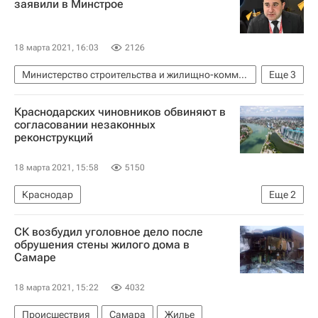
заявили в Минстрое
18 марта 2021, 16:03
2126
Министерство строительства и жилищно-коммунального хозяйства РФ (Минстрой России)
Еще
3
Никита Стасишин
Жилье
Самострой
Краснодарских чиновников обвиняют в
согласовании незаконных
реконструкций
18 марта 2021, 15:58
5150
Краснодар
Еще
2
Федеральная служба безопасности РФ (ФСБ России)
СК возбудил уголовное дело после
Жилье
обрушения стены жилого дома в
Самаре
18 марта 2021, 15:22
4032
Происшествия
Самара
Жилье