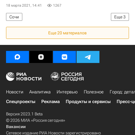
18 марта 2021, 14:41
1267
Сочи
Еще
3
Министерство строительства и жилищно-коммунального хозяйства РФ (Минстрой России)
Еще 20 материалов
Краснодарский край
Городская среда
Новости
Аналитика
Интервью
Полезное
Город: дета
Спецпроекты
Реклама
Продукты и сервисы
Пресс-ц
Версия 2023.1 Beta
© 2026 МИА «Россия сегодня»
Вакансии
Сетевое издание РИА Новости зарегистрировано