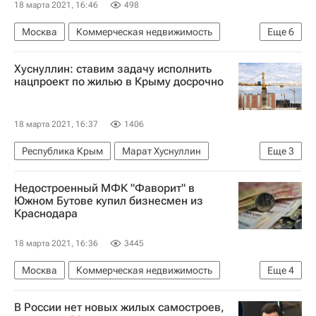
18 марта 2021, 16:46
498
Москва
Коммерческая недвижимость
Еще
6
Сафмар
ГК "А101"
Billa (сеть магазинов)
Хуснуллин: ставим задачу исполнить
Строительство
Торговая недвижимость
нацпроект по жилью в Крыму досрочно
Девелоперы
18 марта 2021, 16:37
1406
Республика Крым
Марат Хуснуллин
Еще
3
Жилье
Строительство
Нацпроекты
Недостроенный МФК "Фаворит" в
Южном Бутове купил бизнесмен из
Краснодара
18 марта 2021, 16:36
3445
Москва
Коммерческая недвижимость
Еще
4
Сафмар
Торговые центры
В России нет новых жилых самостроев,
Торговая недвижимость
Сделки