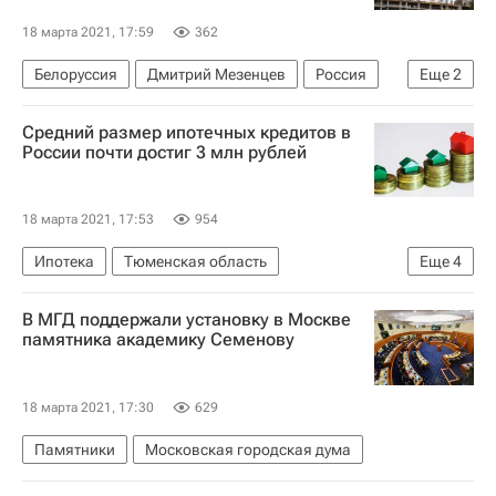
18 марта 2021, 17:59
362
Белоруссия
Дмитрий Мезенцев
Россия
Еще
2
Строительство
Средний размер ипотечных кредитов в
Парламентское Собрание Союза Беларуси и России
России почти достиг 3 млн рублей
18 марта 2021, 17:53
954
Ипотека
Тюменская область
Еще
4
Московская область (Подмосковье)
Москва
В МГД поддержали установку в Москве
Национальное бюро кредитных историй
памятника академику Семенову
Жилье
18 марта 2021, 17:30
629
Памятники
Московская городская дума