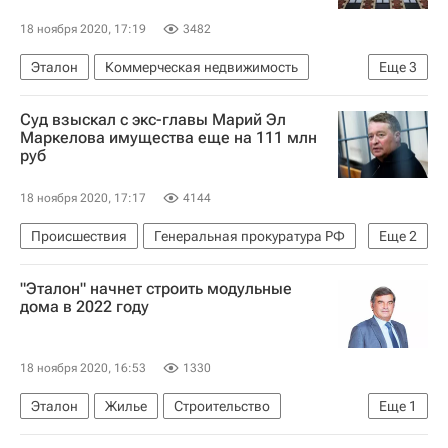
18 ноября 2020, 17:19
3482
Эталон
Коммерческая недвижимость
Еще
3
Девелоперы
Строительство
Регионы
Суд взыскал с экс-главы Марий Эл
Маркелова имущества еще на 111 млн
руб
18 ноября 2020, 17:17
4144
Происшествия
Генеральная прокуратура РФ
Еще
2
Леонид Маркелов
Республика Марий Эл
"Эталон" начнет строить модульные
дома в 2022 году
18 ноября 2020, 16:53
1330
Эталон
Жилье
Строительство
Еще
1
Девелоперы