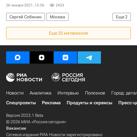
26 января 2021, 13:56
2433
Сергей Собянин
Москва
Еще
2
МГУ имени М. В. Ломоносова
Строительство
Еще 20 материалов
Новости
Аналитика
Интервью
Полезное
Город: дета
Спецпроекты
Реклама
Продукты и сервисы
Пресс-ц
Версия 2023.1 Beta
© 2026 МИА «Россия сегодня»
Вакансии
Сетевое издание РИА Новости зарегистрировано