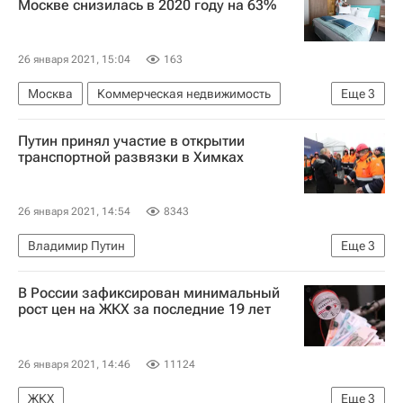
Москве снизилась в 2020 году на 63%
26 января 2021, 15:04
163
Москва
Коммерческая недвижимость
Еще
3
CBRE
Отели
Гостиницы
Путин принял участие в открытии
транспортной развязки в Химках
26 января 2021, 14:54
8343
Владимир Путин
Еще
3
Химки (городской округ в Московской области)
В России зафиксирован минимальный
Московская область (Подмосковье)
Дороги
рост цен на ЖКХ за последние 19 лет
26 января 2021, 14:46
11124
ЖКХ
Еще
3