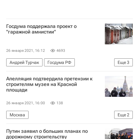
Госдума поддержала проект о
"гаражной амнистии"
26 января 2021, 16:12
4693
Андрей Турчак
Госдума РФ
Еще
3
Павел Крашенинников
Законодательство
Апелляция подтвердила претензии к
Гаражи
строителям музея на Красной
площади
26 января 2021, 16:00
138
Москва
Еще
2
Девятый арбитражный апелляционный суд
Путин заявил о больших планах по
Музеи
дорожному строительству