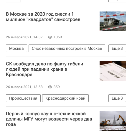
Федеральная антимонопольная служба (ФАС России)
В Москве за 2020 год снесли 1
Цены
Тарифы
миллион "квадратов" самостроев
26 января 2021, 14:37
1069
Москва
Снос незаконных построек в Москве
Еще
3
Коммерческая недвижимость
Недвижимость
СК возбудил дело по факту гибели
Снос
людей при падении крана в
Краснодаре
26 января 2021, 13:58
359
Происшествия
Краснодарский край
Еще
3
Краснодар
Первый корпус научно-технической
Следственный комитет России (СК РФ)
долины МГУ могут возвести через два
года
Строители