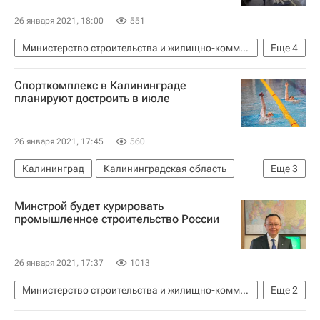
26 января 2021, 18:00
551
Министерство строительства и жилищно-коммунального хозяйства РФ (Минстрой России)
Еще
4
Жилье
Строительство
Спорткомплекс в Калининграде
Загородная недвижимость
планируют достроить в июле
Виктория Абрамченко
26 января 2021, 17:45
560
Калининград
Калининградская область
Еще
3
Антон Алиханов
Строительство
Минстрой будет курировать
Спортивные объекты
промышленное строительство России
26 января 2021, 17:37
1013
Министерство строительства и жилищно-коммунального хозяйства РФ (Минстрой России)
Еще
2
Строительство
Ирек Файзуллин