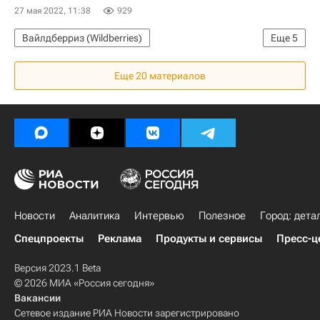
27 мая 2022, 11:38
929
Вайлдберриз (Wildberries)
Еще
5
Градостроительно-земельная комиссия г. Москвы
Еще 20 материалов
Строительство
Москва
Новая Москва
Коммерческая недвижимость
Новости
Аналитика
Интервью
Полезное
Город: дета
Спецпроекты
Реклама
Продукты и сервисы
Пресс-ц
Версия 2023.1 Beta
© 2026 МИА «Россия сегодня»
Вакансии
Сетевое издание РИА Новости зарегистрировано