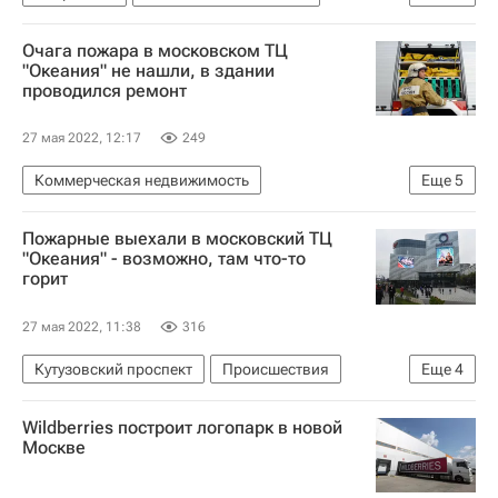
Московская область (Подмосковье)
Ремонт
Очага пожара в московском ТЦ
Жилье
ЖКХ
"Океания" не нашли, в здании
проводился ремонт
27 мая 2022, 12:17
249
Коммерческая недвижимость
Еще
5
Кутузовский проспект
Происшествия
Пожарные выехали в московский ТЦ
Москва
Торговая недвижимость
"Океания" - возможно, там что-то
горит
Торговые центры
27 мая 2022, 11:38
316
Кутузовский проспект
Происшествия
Еще
4
Коммерческая недвижимость
Москва
Wildberries построит логопарк в новой
Торговая недвижимость
Торговые центры
Москве