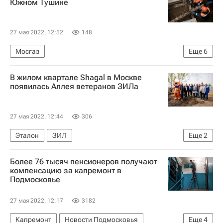
Южном Тушине
Истра
Медучреждения
27 мая 2022, 12:52
148
Мосгаз
Еще
6
Москва Сегодня: мегаполис для жизни
В жилом квартале Shagal в Москве
Городское хозяйство Москвы
появилась Аллея ветеранов ЗИЛа
Комплекс городского хозяйства Москвы
Москва
ЖКХ
Реконструкция
27 мая 2022, 12:44
306
Эталон
ЗИЛ
Еще
2
Завод имени Лихачева (ЗИЛ)
Девелоперы
Более 76 тысяч пенсионеров получают
компенсацию за капремонт в
Подмосковье
27 мая 2022, 12:17
3182
Капремонт
Новости Подмосковья
Еще
4