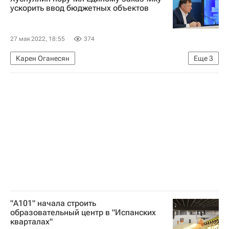
Луганская Народная Республика
Россия
ускорить ввод бюджетных объектов
Министерство строительства и жилищно-коммунального хозяйства РФ (Минстрой России)
27 мая 2022, 18:55
374
Карен Оганесян
Еще
3
Библиотека академического Института научной информации по общественным наукам (ИНИОН)
Единый заказчик в сфере строительства
Марат Хуснуллин
"А101" начала строить
образовательный центр в "Испанских
кварталах"