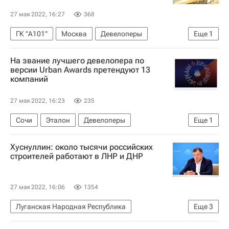
27 мая 2022, 16:27
368
ГК "А101"
Москва
Девелоперы
Еще
1
Строительство
На звание лучшего девелопера по
версии Urban Awards претендуют 13
компаний
27 мая 2022, 16:23
235
Сочи
Эталон
Девелоперы
Еще
1
Urban Awards
Хуснуллин: около тысячи российских
строителей работают в ЛНР и ДНР
27 мая 2022, 16:06
1354
Луганская Народная Республика
Еще
3
Донецкая Народная Республика