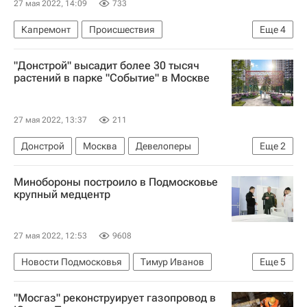
27 мая 2022, 14:09
733
Капремонт
Происшествия
Еще
4
Александр Хинштейн
Самарская область
"Донстрой" высадит более 30 тысяч
Россия
Генеральная прокуратура РФ
растений в парке "Событие" в Москве
27 мая 2022, 13:37
211
Донстрой
Москва
Девелоперы
Еще
2
Городская среда
Парки
Минобороны построило в Подмосковье
крупный медцентр
27 мая 2022, 12:53
9608
Новости Подмосковья
Тимур Иванов
Еще
5
Андрей Воробьев
"Мосгаз" реконструирует газопровод в
Московская область (Подмосковье)
Россия