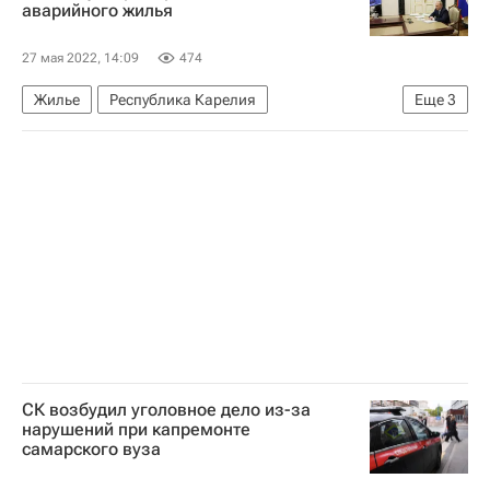
аварийного жилья
Сделки
Федеральная служба государственной регистрации, кадастра и картографии (Росреестр)
27 мая 2022, 14:09
474
Аналитика – РИА Недвижимость
Жилье
Республика Карелия
Еще
3
Аварийные дома
Артур Парфенчиков
Владимир Путин
СК возбудил уголовное дело из-за
нарушений при капремонте
самарского вуза