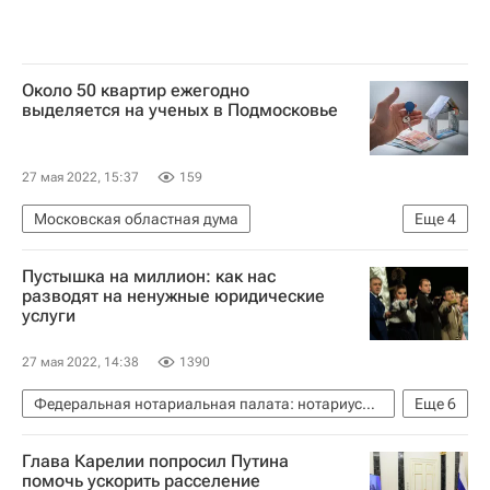
Около 50 квартир ежегодно
выделяется на ученых в Подмосковье
27 мая 2022, 15:37
159
Московская областная дума
Еще
4
Московская область (Подмосковье)
Пустышка на миллион: как нас
Игорь Брынцалов
Жилье
Ипотека
разводят на ненужные юридические
услуги
27 мая 2022, 14:38
1390
Федеральная нотариальная палата: нотариусы советуют
Еще
6
Нотариусы
Глава Карелии попросил Путина
Федеральная нотариальная палата
Жилье
помочь ускорить расселение