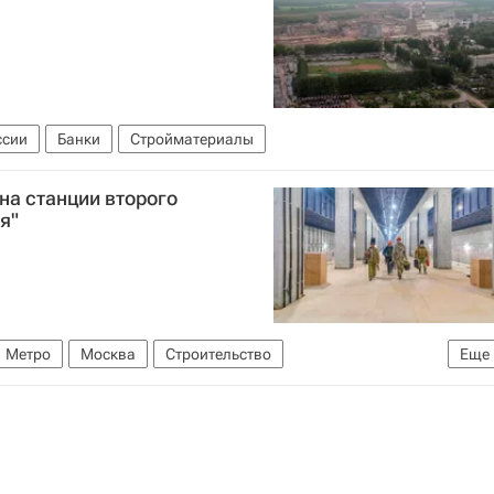
ссии
Банки
Стройматериалы
на станции второго
я"
Метро
Москва
Строительство
Еще
сквы