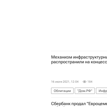
Механизм инфраструктурны
распространили на концес
16 июля 2021, 12:04
184
Облигации
"Дом.РФ"
Инфр
Сбербанк продал "Евроцеме