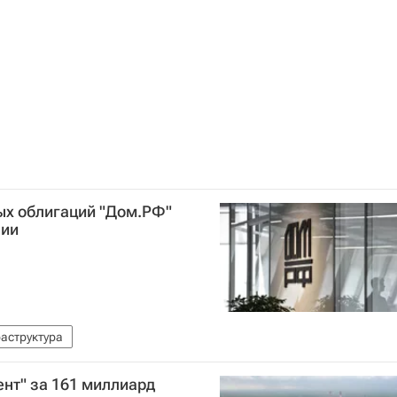
х облигаций "Дом.РФ"
сии
аструктура
нт" за 161 миллиард