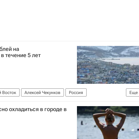
блей на
в течение 5 лет
 Восток
Алексей Чекунков
Россия
Еще
редиты
но охладиться в городе в