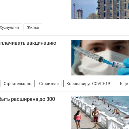
Хуснуллин
Жилье
оплачивать вакцинацию
Строительство
Строители
Коронавирус COVID-19
Еще
быть расширена до 300
илищно-коммунального хозяйства РФ (Минстрой России)