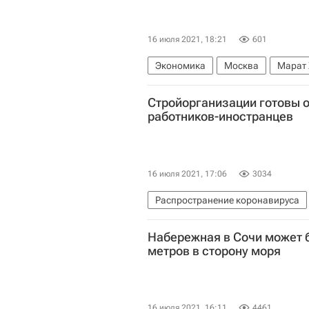
16 июля 2021, 18:21
601
Экономика
Москва
Марат 
Стройорганизации готовы 
работников-иностранцев
16 июля 2021, 17:06
3034
Распространение коронавируса
Ирек Файзуллин
Набережная в Сочи может 
Министерство строительства и ж
метров в сторону моря
16 июля 2021, 16:11
4461