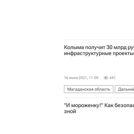
Колыма получит 30 млрд ру
инфраструктурные проекты 
16 июля 2021, 11:09
441
Магаданская область
Дальний
Инфраструктура
Регионы
К
"И мороженку!" Как безопас
зной