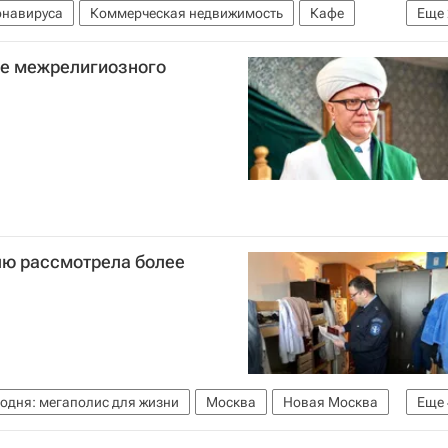
онавируса
Коммерческая недвижимость
Кафе
Еще
сии
те межрелигиозного
ю рассмотрела более
одня: мегаполис для жизни
Москва
Новая Москва
Еще
яйство Москвы
Комплекс городского хозяйства Москвы