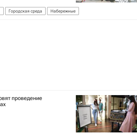
й
Городская среда
Набережные
овят проведение
рах