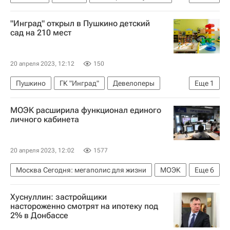
Центральный Банк РФ (ЦБ РФ)
"Инград" открыл в Пушкино детский
сад на 210 мест
20 апреля 2023, 12:12
150
Пушкино
ГК "Инград"
Девелоперы
Еще
1
Детские сады
МОЭК расширила функционал единого
личного кабинета
20 апреля 2023, 12:02
1577
Москва Сегодня: мегаполис для жизни
МОЭК
Еще
6
Москва
Городское хозяйство Москвы
Хуснуллин: застройщики
Газпром
настороженно смотрят на ипотеку под
2% в Донбассе
Комплекс городского хозяйства Москвы