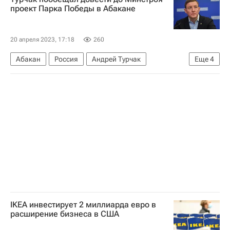
Городское хозяйство Москвы
проект Парка Победы в Абакане
Комплекс городского хозяйства Москвы
20 апреля 2023, 17:18
260
Абакан
Россия
Андрей Турчак
Еще
4
Министерство строительства и жилищно-коммунального хозяйства РФ (Минстрой России)
Единая Россия
Госдума РФ
Республика Хакасия
IKEA инвестирует 2 миллиарда евро в
расширение бизнеса в США