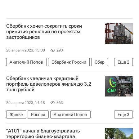
Сбербанк хочет сократить сроки
принятия решений по проектам
застройщиков
20 апреля 2023, 15:00
293
Анатолий Попов
Сбербанк России
Сбер
Еще
2
Девелоперы
Строительство
Сбербанк увеличил кредитный
портфель девелоперов жилья до 3,2
трлн рублей
20 апреля 2023, 14:18
363
Жилье
Россия
Анатолий Попов
Еще
3
Сбербанк России
Кредиты
Девелоперы
"А101" начала благоустраивать
территорию бизнес-квартала