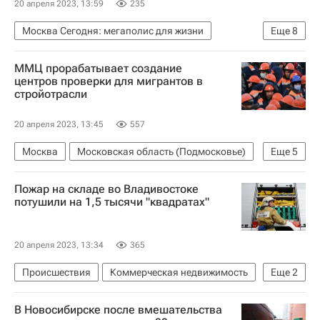
20 апреля 2023, 13:59
235
Москва Сегодня: мегаполис для жизни
Еще
8
Россети
Россети Московский регион
ММЦ прорабатывает создание
Городское хозяйство Москвы
Москва
центров проверки для мигрантов в
стройотрасли
Московская область (Подмосковье)
Россия
Домодедово (аэропорт)
20 апреля 2023, 13:45
557
Комплекс городского хозяйства Москвы
Москва
Московская область (Подмосковье)
Еще
5
НОСТРОЙ
Сергей Собянин
Строительство
Пожар на складе во Владивостоке
Строители
Мигранты
потушили на 1,5 тысячи "квадратах"
20 апреля 2023, 13:34
365
Происшествия
Коммерческая недвижимость
Еще
2
Владивосток
Приморский край
В Новосибирске после вмешательства