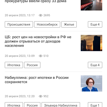
прокуратуры ввели сразу 33 дома
20 апреля 2023, 13:17
2695
Происшествия
Новосибирск
Жилье
Еще
4
Новосибирская область
Анатолий Локоть
ЦБ: рост цен на новостройки в РФ не
Следственный комитет России (СК РФ)
должен отрываться от доходов
населения
Строительство
20 апреля 2023, 13:09
510
Ипотека
Россия
Еще
4
Центральный Банк РФ (ЦБ РФ)
Цены
Набиуллина: рост ипотеки в России
Жилье
Новостройки
сохраняется
20 апреля 2023, 12:20
952
Ипотека
Россия
Эльвира Набиуллина
Еще
1