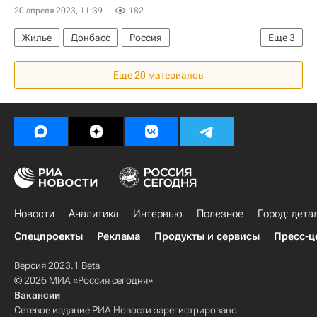
Теплоснабжение
ЖКХ
20 апреля 2023, 11:39
182
Жилье
Донбасс
Россия
Еще
3
Марат Хуснуллин
Льготная ипотека
Еще 20 материалов
Строительство
Новости
Аналитика
Интервью
Полезное
Город: дета
Спецпроекты
Реклама
Продукты и сервисы
Пресс-ц
Версия 2023.1 Beta
© 2026 МИА «Россия сегодня»
Вакансии
Сетевое издание РИА Новости зарегистрировано