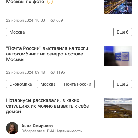
Москвы по фото
22 ноября 2024, 10:00
659
Москва
Еще
6
Москва Сегодня: мегаполис для жизни
"Почта России" выставила на торги
Городское хозяйство Москвы
автокомбинат на северо-востоке
Москвы
Комплекс городского хозяйства Москвы
Городская среда
Викторины
22 ноября 2024, 09:48
1195
Город: детали – РИА Недвижимость
Экономика
Москва
Почта России
Еще
2
Российский аукционный дом (РАД)
Нотариусы рассказали, в каких
Коммерческая недвижимость
ситуациях их можно вызвать к себе
домой
Анна Смирнова
Обозреватель РИА Недвижимость