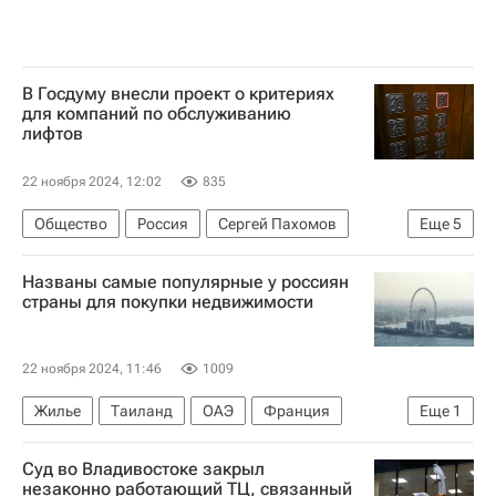
В Госдуму внесли проект о критериях
для компаний по обслуживанию
лифтов
22 ноября 2024, 12:02
835
Общество
Россия
Сергей Пахомов
Еще
5
Госдума РФ
ТСЖ
Лифты
ЖКХ
Названы самые популярные у россиян
Законодательство
страны для покупки недвижимости
22 ноября 2024, 11:46
1009
Жилье
Таиланд
ОАЭ
Франция
Еще
1
Сделки
Суд во Владивостоке закрыл
незаконно работающий ТЦ, связанный