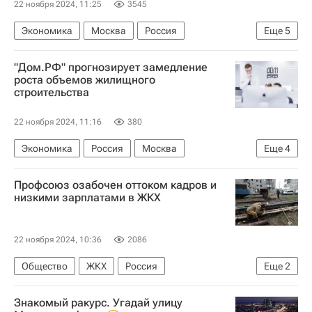
22 ноября 2024, 11:25
3545
Экономика
Москва
Россия
Еще
5
Никита Стасишин
"Дом.РФ" прогнозирует замедление
Российский союз промышленников и предпринимателей
роста объемов жилищного
строительства
Министерство строительства и жилищно-коммунального хозяйства РФ (Минстрой России)
Цены
Новостройки
22 ноября 2024, 11:16
380
Экономика
Россия
Москва
Еще
4
Михаил Гольдберг
"Дом.РФ"
Профсоюз озабочен оттоком кадров и
Строительство
Жилье
низкими зарплатами в ЖКХ
22 ноября 2024, 10:36
2086
Общество
ЖКХ
Россия
Еще
2
Михаил Мишустин
Знакомый ракурс. Угадай улицу
Федерация независимых профсоюзов России