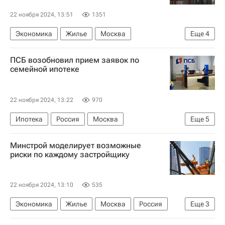
22 ноября 2024, 13:51
1351
Экономика
Жилье
Москва
Еще
4
Архангельск
Санкт-Петербург
ПСБ возобновил прием заявок по
Девелоперы
Строительство
семейной ипотеке
22 ноября 2024, 13:22
970
Ипотека
Россия
Москва
Еще
5
Московская область (Подмосковье)
Минстрой моделирует возможные
Промсвязьбанк
"Дом.РФ"
риски по каждому застройщику
Сбербанк России
Льготная ипотека
22 ноября 2024, 13:10
535
Экономика
Жилье
Москва
Россия
Еще
3
Никита Стасишин