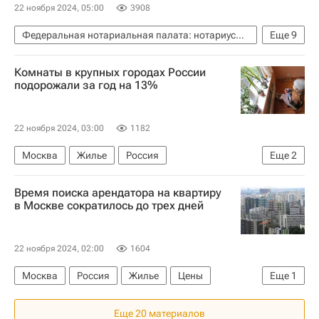
22 ноября 2024, 05:00
3908
Федеральная нотариальная палата: нотариусы советуют
Еще
9
Федеральная нотариальная палата
Комнаты в крупных городах России
Нотариусы
Сделки
Жилье
Россия
подорожали за год на 13%
Красноярский край
Москва
Федеральная служба государственной регистрации, кадастра и картографии (Росреестр)
22 ноября 2024, 03:00
1182
Полезное – РИА Недвижимость
Москва
Жилье
Россия
Еще
2
Санкт-Петербург
Цены
Время поиска арендатора на квартиру
в Москве сократилось до трех дней
22 ноября 2024, 02:00
1604
Москва
Россия
Жилье
Цены
Еще
1
Аренда
Еще 20 материалов