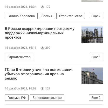
16 декабря 2021, 16:34
172
Галина Карелова
Россия
Строительство
Еще
2
Медучреждения
Больницы
В России скорректировали программу
поддержки низкомаржинальных
проектов
16 декабря 2021, 16:13
299
Строительство
Еще
5
Министерство строительства и жилищно-коммунального хозяйства РФ (Минстрой России)
ГД во II чтении уточнила возмещение
Никита Стасишин
Девелоперы
Жилье
убытков от ограничения прав на
землю
Россия
16 декабря 2021, 16:09
127
Госдума РФ
Законодательство
Еще
2
Земельные участки
Россия