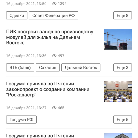
16 декабря 2021, 13:50
1392
Сделки
Совет Федерации РФ
Еще
8
Федеральная служба государственной регистрации, кадастра и картографии (Росреестр)
ПИК построит завод по производству
Est-a-Tet
Жилье
Риелторы
модулей для жилья на Дальнем
Востоке
Юлия Дымова
Олег Скуфинский
Россия
Надежда Коркка
16 декабря 2021, 13:36
497
ВТБ (банк)
Сахалин
Дальний Восток
Еще
3
Жилье
Завод
Строительство
Госдума приняла во II чтении
законопроект о создании компании
"Роскадастр"
16 декабря 2021, 13:27
465
Госдума РФ
Еще
5
Федеральная служба государственной регистрации, кадастра и картографии (Росреестр)
Госдума приняла во II чтении