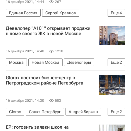
16 декабря 2021, 14:44
267
Единая Россия
Сергей Кравцов
Еще
4
Российское движение школьников
Россия
Девелопер "А101" открывает продажи
Ремонт
Школы
в доме своего ЖК в новой Москве
16 декабря 2021, 14:40
1210
Москва
Новая Москва
Девелоперы
Еще
2
Жилье
ГК "А101"
Glorax построит бизнес-центр в
Петроградском районе Петербурга
16 декабря 2021, 14:30
503
Glorax
Санкт-Петербург
Андрей Биржин
Еще
2
Коммерческая недвижимость
Бизнес-центры
ЕР: готовить заявки школ на