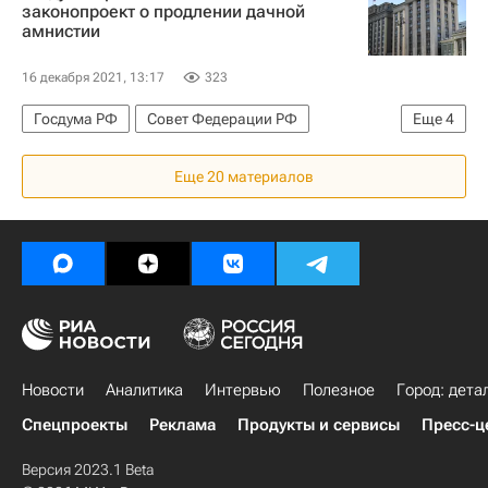
Россия
АО «Роскартография»
законопроект о продлении дачной
амнистии
Законодательство
Кадастр
16 декабря 2021, 13:17
323
Госдума РФ
Совет Федерации РФ
Еще
4
Федеральная служба государственной регистрации, кадастра и картографии (Росреестр)
Еще 20 материалов
Законодательство
Загородная недвижимость
Россия
Новости
Аналитика
Интервью
Полезное
Город: дета
Спецпроекты
Реклама
Продукты и сервисы
Пресс-ц
Версия 2023.1 Beta