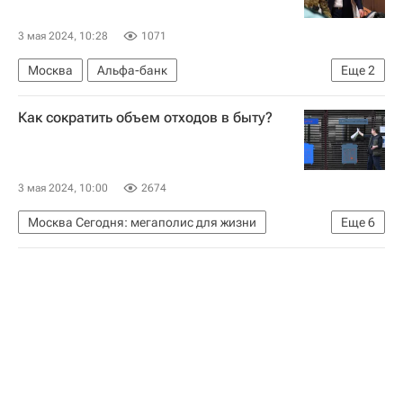
Комплекс городского хозяйства Москвы
Инфраструктура
ЖКХ
3 мая 2024, 10:28
1071
Москва
Альфа-банк
Еще
2
Центральный Банк РФ (ЦБ РФ)
Как сократить объем отходов в быту?
Коммерческая недвижимость
3 мая 2024, 10:00
2674
Москва Сегодня: мегаполис для жизни
Еще
6
Полезное – РИА Недвижимость
Городское хозяйство Москвы
Комплекс городского хозяйства Москвы
Москва
ЖКХ
Город: детали – РИА Недвижимость