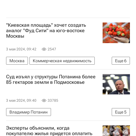
"Киевская площадь" хочет создать
аналог "Фуд Сити" на юго-востоке
Москвы
3 мая 2024, 09:42
2547
Москва
Коммерческая недвижимость
Еще
6
Год Нисанов
Киевская площадь
Forbes
Суд изъял у структуры Потанина более
Hoff
Зарах Илиев
Новая Москва
85 гектаров земли в Подмосковье
3 мая 2024, 09:40
33785
Владимир Потанин
Еще
5
Федеральное агентство лесного хозяйства (Рослесхоз)
Эксперты объяснили, когда
Московская область (Подмосковье)
покупателю жилья придется оплатить