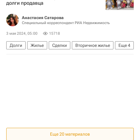
долги продавца
Клинский район
Интеррос
Земельные участки
Анастасия Сатарова
Специальный корреспондент РИА Недвижимость
3 мая 2024, 05:00
15718
Долги
Жилье
Сделки
Вторичное жилье
Еще
4
Ассоциация юристов России
Федеральная служба государственной регистрации, кадастра и картографии (Росреестр)
Россия
Аналитика – РИА Недвижимость
Еще 20 материалов