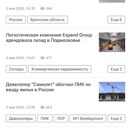
3 мая 2024, 16:30
544
Россия
Брянская область
Еще
6
Брянский район
Жилье
Происшествия
Логистическая компания Expand Group
Криминал
Обманутые дольщики в России
арендовала склад в Подмосковье
Дольщики
3 мая 2024, 14:07
417
Склады
Коммерческая недвижимость
Еще
2
Московская область (Подмосковье)
Девелопер "Самолет" обогнал ПИК по
Raven Russia
вводу жилья в России
3 мая 2024, 12:08
663
Девелоперы
ПИК
ЛСР
AFI Development
Еще
3
Жилье
Россия
Строительство