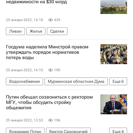
недвижимости на $30 млрд
25 января 2022, 14:18
439
Ливан
Жилье
Сделки
Госдума наделила Минстрой правом
утверждать порядок нормативов
потерь воды
25 января 2022, 14:10
190
Водоснабжение
Мурманская областная Дума
Еще
6
Госдума РФ
Путин обещал созвониться с ректором
Министерство строительства и жилищно-коммунального хозяйства РФ (Минстрой России)
МГУ, чтобы обсудить стройку
общежития
Законодательство
ЖКХ
Светлана Разворотнева
Россия
25 января 2022, 13:53
196
Владимир Путин
Виктор Садовничий
Еще
4