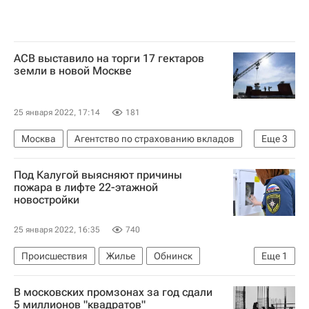
АСВ выставило на торги 17 гектаров
земли в новой Москве
25 января 2022, 17:14
181
Москва
Агентство по страхованию вкладов
Еще
3
Российский аукционный дом
Новая Москва
Под Калугой выясняют причины
Земельные участки
пожара в лифте 22-этажной
новостройки
25 января 2022, 16:35
740
Происшествия
Жилье
Обнинск
Еще
1
Калужская область
В московских промзонах за год сдали
5 миллионов "квадратов"