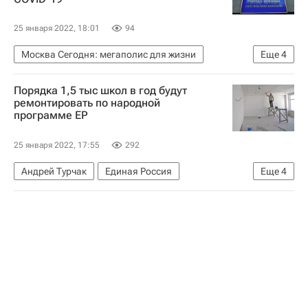
25 января 2022, 18:01
94
Москва Сегодня: мегаполис для жизни
Еще
4
Мосжилинспекция
Порядка 1,5 тыс школ в год будут
Городское хозяйство Москвы
ремонтировать по народной
программе ЕР
Комплекс городского хозяйства Москвы
Коронавирус COVID-19
25 января 2022, 17:55
292
Андрей Турчак
Единая Россия
Еще
4
Совет Федерации РФ
Россия
Ремонт
Школы