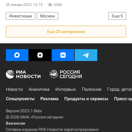
25 января 2022, 12:15
3288
Инвестиции
Москва
Еще
5
NF Group (ранее Knight Frank Russia)
Еще 20 материалов
MR Group
Коммерческая недвижимость
Sminex
Россия
Новости
Аналитика
Интервью
Полезное
Город: дета
Спецпроекты
Реклама
Продукты и сервисы
Пресс-ц
Версия 2023.1 Beta
© 2026 МИА «Россия сегодня»
Вакансии
Сетевое издание РИА Новости зарегистрировано