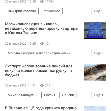
25 января 2022, 15:35
11784
Дмитрий Рогозин
Роскосмос
Еще
2
Восточный (космодром)
Строительство
Мосжилинспекция выявила
незаконную перепланировку квартиры
в Южном Тушине
25 января 2022, 15:25
124
Москва Сегодня: мегаполис для жизни
Еще
5
Москва
Жилье
Мосжилинспекция
Эксперт: использование пенсий для
Городское хозяйство Москвы
покупки жилья повысит нагрузку на
бюджет
Комплекс городского хозяйства Москвы
25 января 2022, 14:41
215
Михаил Мишустин
Россия
Пенсии
Еще
1
Жилье
В Ливане за 1,5 года кризиса продано