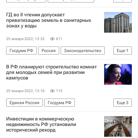
Общежития
Строительство
ГД во II чтении допускает
МГУ имени М. В. Ломоносова
приватизацию земель в санитарных
зонах у воды
Инфраструктура
25 января 2022, 13:32
611
Госдума РФ
Россия
Законодательство
Еще
1
Приватизация
В РФ планируют строительство комнат
для молодых семей при развитии
кампусов
25 января 2022, 13:16
115
Единая Россия
Госдума РФ
Еще
3
Анна Кузнецова
Жилье
Россия
Инвестиции в коммерческую
недвижимость РФ установили
исторический рекорд