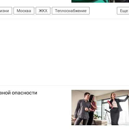
жизни
Москва
ЖКХ
Теплоснабжение
Еще
Комплекс городского хозяйства Москвы
Отопление
России
Полезное – РИА Недвижимость
ь
МОЭК
Мосжилинспекция
вной опасности