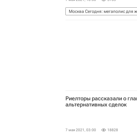
Москва Сегодня: мегаполис для 
Городское хозяйство Москвы
Отопительный сезон 2020-2021 в 
Город: детали – РИА Недвижимост
Риелторы рассказали о гла
альтернативных сделок
7 мая 2021, 03:00
18828