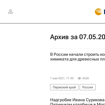
Архив за 07.05.2
В России начали строить к
химиката для древесных пл
7 мая 2021, 17:40
4538
Пермский край
Россия
Надгробие Ивана Сурикова
Пятницком кладбище в Мо