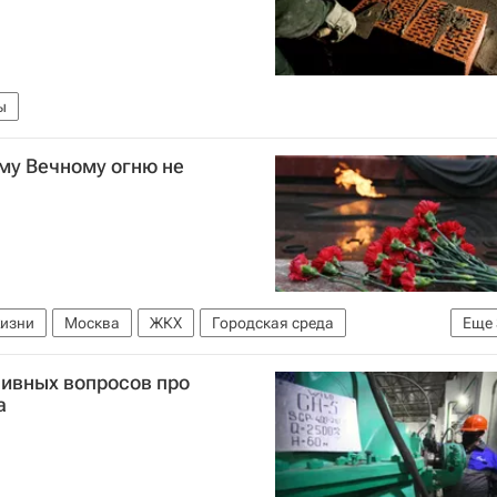
ы
му Вечному огню не
жизни
Москва
ЖКХ
Городская среда
Еще
Комплекс городского хозяйства Москвы
аивных вопросов про
а