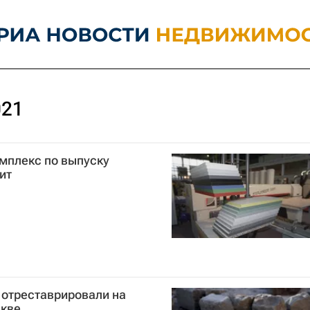
021
омплекс по выпуску
ит
 отреставрировали на
скве