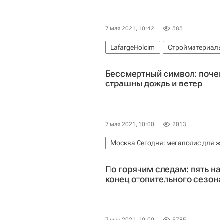
7 мая 2021, 10:42
585
LafargeHolcim
Стройматериал
Бессмертный символ: поче
страшны дождь и ветер
7 мая 2021, 10:00
2013
Москва Сегодня: мегаполис для 
Городское хозяйство Москвы
По горячим следам: пять н
Полезное – РИА Недвижимость
конец отопительного сезон
7 мая 2021, 10:00
5785