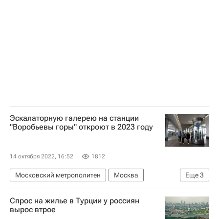
Волноваха
Федеральная служба государственной регистрации, кадастра и картографии (Росреестр)
Роскадастр
Жилье
Эскалаторную галерею на станции
"Воробьевы горы" откроют в 2023 году
14 октября 2022, 16:52
1812
Московский метрополитен
Москва
Еще
3
Сергей Собянин
Метро
Спрос на жилье в Турции у россиян
Строительство метро в Москве
вырос втрое