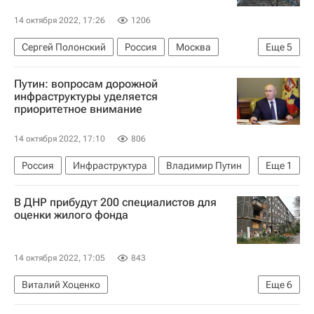
14 октября 2022, 17:26
1206
Сергей Полонский
Россия
Москва
Еще
5
Жилье
Александр Ручьев
Путин: вопросам дорожной
Федеральная служба судебных приставов (ФССП России)
инфраструктуры уделяется
приоритетное внимание
Долги
Девелоперы
14 октября 2022, 17:10
806
Россия
Инфраструктура
Владимир Путин
Еще
1
Дороги
В ДНР прибудут 200 специалистов для
оценки жилого фонда
14 октября 2022, 17:05
843
Виталий Хоценко
Еще
6
Донецкая Народная Республика
Мариуполь