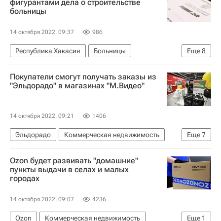
фигурантами дела о строительстве
больницы
Обманутые дольщики в России
Дольщики
Криминал
Строительство
14 октября 2022, 09:37
986
Республика Хакасия
Больницы
Еще
8
Михаил Мурашко
Абакан
Россия
Покупатели смогут получать заказы из
Федеральная служба безопасности РФ (ФСБ России)
"Эльдорадо" в магазинах "М.Видео"
Следственный комитет России (СК РФ)
Строительство
Криминал
Медучреждения
14 октября 2022, 09:21
1406
Эльдорадо
Коммерческая недвижимость
Еще
7
Астрахань
Смоленск
Липецк
М.Видео
Ozon будет развивать "домашние"
Торговая недвижимость
Торговые центры
пункты выдачи в селах и малых
городах
Ритейл
14 октября 2022, 09:07
4236
Ozon
Коммерческая недвижимость
Еще
1