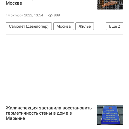
Москве
Городская среда
Комплекс городского хозяйства Москвы
14 октября 2022, 13:54
809
Благоустройство
Самолет (девелопер)
Москва
Жилье
Еще
2
Город: детали – РИА Недвижимость
Строительство
Девелоперы
Жилинспекция заставила восстановить
герметичность стены в доме в
Марьине