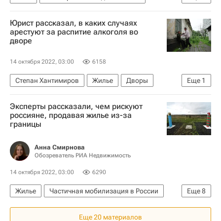
Регионы
Юрист рассказал, в каких случаях
арестуют за распитие алкоголя во
дворе
14 октября 2022, 03:00
6158
Степан Хантимиров
Жилье
Дворы
Еще
1
Подъезды
Эксперты рассказали, чем рискуют
россияне, продавая жилье из-за
границы
Анна Смирнова
Обозреватель РИА Недвижимость
14 октября 2022, 03:00
6290
Жилье
Частичная мобилизация в России
Еще
8
Россия
Щелково
Армения
Еще 20 материалов