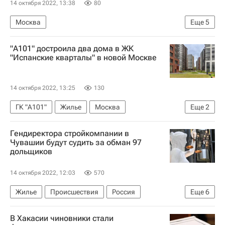
14 октября 2022, 13:38
80
Москва
Еще
5
Москва Сегодня: мегаполис для жизни
"А101" достроила два дома в ЖК
Жилье
Мосжилинспекция
"Испанские кварталы" в новой Москве
Городское хозяйство Москвы
Комплекс городского хозяйства Москвы
14 октября 2022, 13:25
130
ГК "А101"
Жилье
Москва
Еще
2
Строительство
Девелоперы
Гендиректора стройкомпании в
Чувашии будут судить за обман 97
дольщиков
14 октября 2022, 12:03
570
Жилье
Происшествия
Россия
Еще
6
Чебоксары
В Хакасии чиновники стали
Следственный комитет России (СК РФ)