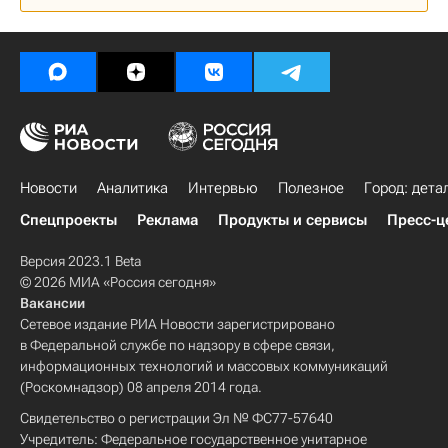
Федеральная служба государственной регистрации, кадастра и картографии (Росреестр)
Ассоциация юристов России
Вторичное жилье
Сделки
Аналитика – РИА Недвижимость
Новости
Аналитика
Интервью
Полезное
Город: дета
Спецпроекты
Реклама
Продукты и сервисы
Пресс-ц
Версия 2023.1 Beta
© 2026 МИА «Россия сегодня»
Вакансии
Сетевое издание РИА Новости зарегистрировано
в Федеральной службе по надзору в сфере связи,
информационных технологий и массовых коммуникаций
(Роскомнадзор) 08 апреля 2014 года.
Свидетельство о регистрации Эл № ФС77-57640
Учредитель: Федеральное государственное унитарное