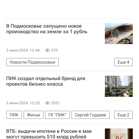
В Подмосковье запущено новое
производство на земле за 1 рубль
3 июня 2024, 12:44
370
Новости Подмосковья
Еще
4
Московская область (Подмосковье)
ПИК создал отдельный бренд для
Домодедово (аэропорт)
Строительство
проектов бизнес-класса
Инфраструктура
3 июня 2024, 12:25
2557
ПИК
Жилье
ГК "ПИК"
Сергей Гордеев
Еще
2
Строительство
Девелоперы
ВТБ: выдачи ипотеки в России в мае
могут превысить 510 млрд рублей