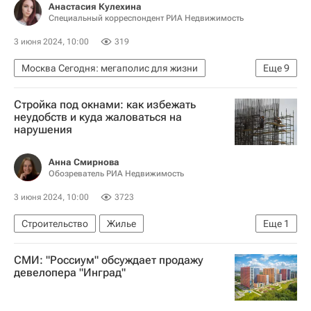
Анастасия Кулехина
Специальный корреспондент РИА Недвижимость
3 июня 2024, 10:00
319
Москва Сегодня: мегаполис для жизни
Еще
9
Городское хозяйство Москвы
Стройка под окнами: как избежать
Комплекс городского хозяйства Москвы
неудобств и куда жаловаться на
нарушения
Городская среда
Москва
Парки
Северный Речной вокзал
Благоустройство
Анна Смирнова
Обозреватель РИА Недвижимость
Аналитика – РИА Недвижимость
Город: детали – РИА Недвижимость
3 июня 2024, 10:00
3723
Строительство
Жилье
Еще
1
Полезное – РИА Недвижимость
СМИ: "Россиум" обсуждает продажу
девелопера "Инград"