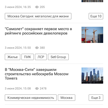
3 июня 2024, 16:35
205
Москва Сегодня: мегаполис для жизни
Еще
10
Москва
Зеленоград
Мосжилинспекция
"Самолет" сохраняет первое место в
ТСЖ
ГК "ПИК"
Жилье
рейтинге российских девелоперов
Городское хозяйство Москвы
Комплекс городского хозяйства Москвы
3 июня 2024, 15:50
380
ЖКХ
Управляющие компании
Жилье
ПИК
ЛСР
Setl Group
В "Москва-Сити" завершили
строительство небоскреба Moscow
Towers
3 июня 2024, 15:08
2478
Коммерческая недвижимость
Москва
Еще
3
Небоскребы
Строительство
Москва-Сити