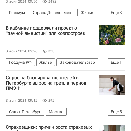
3 июня 2024, 09:36
2492
Россиум
Страна Девелопмент
Жилье
Еще
3
Строительство
Девелоперы
ГК "Инград"
В кабмине поддержали проект о
"дачной амнистии" для хозпостроек
3 июня 2024, 09:26
323
Госдума РФ
Жилье
Законодательство
Еще
1
Загородная недвижимость
Спрос на бронирование отелей в
Петербурге вырос на треть в период
ПМЭФ
3 июня 2024, 09:12
292
Санкт-Петербург
Москва
Еще
5
Нижний Новгород
Отели
Гостиницы
Страховщики: причин роста страховых
Цены
Коммерческая недвижимость