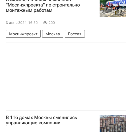
Газпром
"Мосинжпроекта" по строительно-
монтажным работам
Комплекс городского хозяйства Москвы
ЖКХ
3 июня 2024, 16:50
200
Мосинжпроект
Москва
Россия
В 116 домах Москвы сменились
управляющие компании