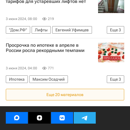
тарифов для устаревших лифтов нет
3 июня 2024, 08:00
219
"Дом.РФ"
Лифты
Евгений Уфимцев
Еще
3
Виталий Мутко
Россия
ЖКХ
Просрочка по ипотеке в апреле в
России росла рекордными темпами
3 июня 2024, 04:00
771
Ипотека
Максим Осадчий
Еще
3
Центральный Банк РФ (ЦБ РФ)
Россия
Еще 20 материалов
Эксперт РА