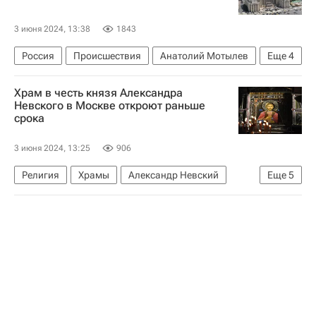
3 июня 2024, 13:38
1843
Россия
Происшествия
Анатолий Мотылев
Еще
4
Генеральная прокуратура РФ
Храм в честь князя Александра
Федеральное агентство по управлению государственным имуществом (Росимущество)
Невского в Москве откроют раньше
срока
Федеральная служба государственной регистрации, кадастра и картографии (Росреестр)
Усадьба
3 июня 2024, 13:25
906
Религия
Храмы
Александр Невский
Еще
5
Владимир Ресин
Сергей Собянин
Русская православная церковь
Госдума РФ
Строительство