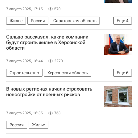
7 августа 2025, 17:15
570
Жилье
Россия
Саратовская область
Еще
4
Пермский край
Марат Хуснуллин
Сальдо рассказал, какие компании
Строительство
Регионы
будут строить жилье в Херсонской
области
7 августа 2025, 16:44
2270
Строительство
Херсонская область
Еще
6
Геническ
Скадовск
Владимир Сальдо
В новых регионах начали страховать
Министерство строительства и жилищно-коммунального хозяйства РФ (Минстрой России)
новостройки от военных рисков
Девелоперы
Жилье
7 августа 2025, 16:35
763
Россия
Жилье