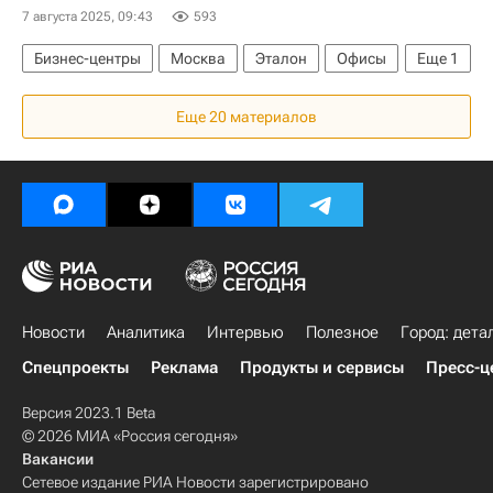
ЖКХ
Мультимедиа – РИА Недвижимость
7 августа 2025, 09:43
593
Город: детали – РИА Недвижимость
Бизнес-центры
Москва
Эталон
Офисы
Еще
1
Мосэнергосбыт
Мосгаз
ГБУ "Доринвест"
Девелоперы
Еще 20 материалов
Новости
Аналитика
Интервью
Полезное
Город: дета
Спецпроекты
Реклама
Продукты и сервисы
Пресс-ц
Версия 2023.1 Beta
© 2026 МИА «Россия сегодня»
Вакансии
Сетевое издание РИА Новости зарегистрировано