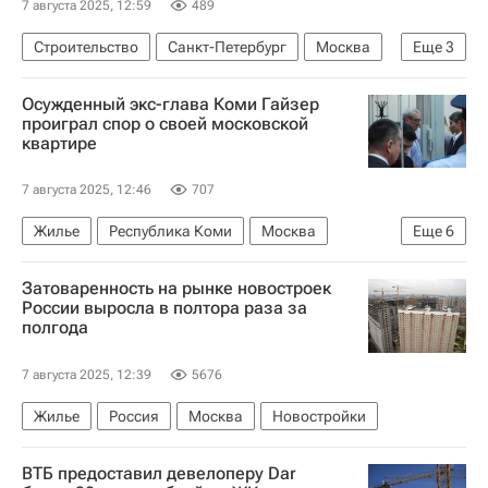
7 августа 2025, 12:59
489
Строительство
Санкт-Петербург
Москва
Еще
3
"Дом.РФ"
Девелоперы
Жилье
Осужденный экс-глава Коми Гайзер
проиграл спор о своей московской
квартире
7 августа 2025, 12:46
707
Жилье
Республика Коми
Москва
Еще
6
Сыктывкар
Вячеслав Гайзер
Затоваренность на рынке новостроек
Владимир Путин
России выросла в полтора раза за
полгода
Следственный комитет России (СК РФ)
Московский городской суд
Криминал
7 августа 2025, 12:39
5676
Жилье
Россия
Москва
Новостройки
ВТБ предоставил девелоперу Dar