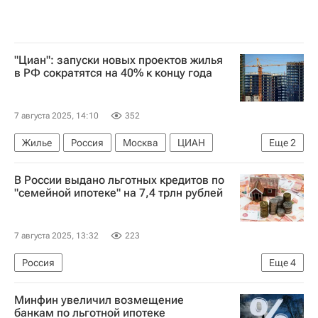
"Циан": запуски новых проектов жилья
в РФ сократятся на 40% к концу года
7 августа 2025, 14:10
352
Жилье
Россия
Москва
ЦИАН
Еще
2
Строительство
Девелоперы
В России выдано льготных кредитов по
"семейной ипотеке" на 7,4 трлн рублей
7 августа 2025, 13:32
223
Россия
Еще
4
Министерство финансов РФ (Минфин России)
Минфин увеличил возмещение
Льготная ипотека
Ипотека
Кредиты
банкам по льготной ипотеке