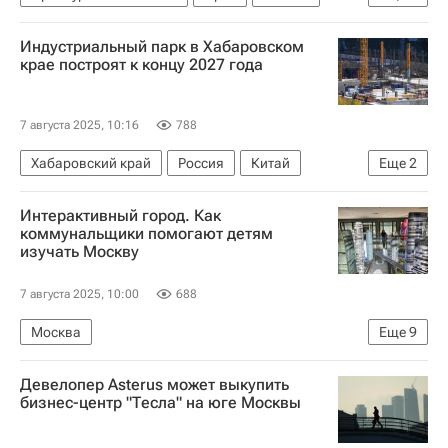
Медучреждения
Индустриальный парк в Хабаровском
крае построят к концу 2027 года
7 августа 2025, 10:16
788
Хабаровский край
Россия
Китай
Еще
2
Строительство
Коммерческая недвижимость
Интерактивный город. Как
коммунальщики помогают детям
изучать Москву
7 августа 2025, 10:00
688
Москва
Еще
9
Москва Сегодня: мегаполис для жизни
Девелопер Asterus может выкупить
Городское хозяйство Москвы
бизнес-центр "Тесла" на юге Москвы
Комплекс городского хозяйства Москвы