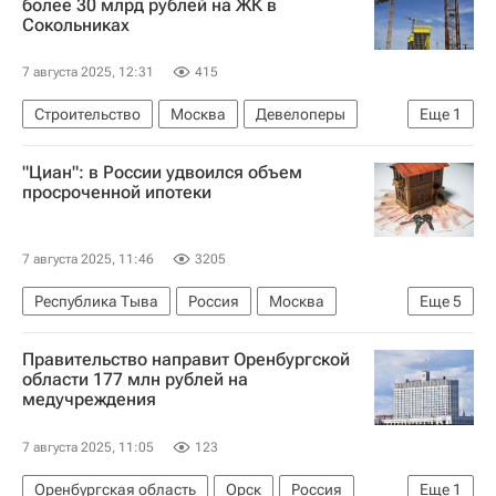
более 30 млрд рублей на ЖК в
Сокольниках
7 августа 2025, 12:31
415
Строительство
Москва
Девелоперы
Еще
1
Жилье
"Циан": в России удвоился объем
просроченной ипотеки
7 августа 2025, 11:46
3205
Республика Тыва
Россия
Москва
Еще
5
ЦИАН
Ипотека
Жилье
Кредиты
Правительство направит Оренбургской
Центральный Банк РФ (ЦБ РФ)
области 177 млн рублей на
медучреждения
7 августа 2025, 11:05
123
Оренбургская область
Орск
Россия
Еще
1