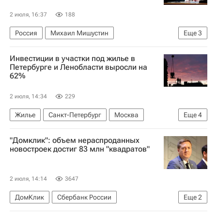
2 июля, 16:37
188
Россия
Михаил Мишустин
Еще
3
Владимир Путин
Законодательство
Инвестиции в участки под жилье в
Памятники
Петербурге и Ленобласти выросли на
62%
2 июля, 14:34
229
Жилье
Санкт-Петербург
Москва
Еще
4
Ленинградская область
Setl Group
"Домклик": объем нераспроданных
Строительство
Инвестиции
новостроек достиг 83 млн "квадратов"
2 июля, 14:14
3647
ДомКлик
Сбербанк России
Еще
2
Алексей Лейпи
Жилье