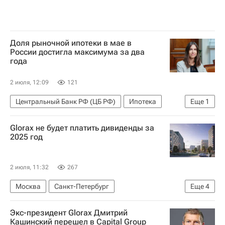
Доля рыночной ипотеки в мае в
России достигла максимума за два
года
2 июля, 12:09
121
Центральный Банк РФ (ЦБ РФ)
Ипотека
Еще
1
Россия
Glorax не будет платить дивиденды за
2025 год
2 июля, 11:32
267
Москва
Санкт-Петербург
Еще
4
Нижний Новгород
Андрей Биржин
Glorax
Экс-президент Glorax Дмитрий
Московская биржа
Кашинский перешел в Capital Group