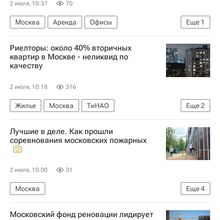
2 июля, 10:37
70
Москва
Аренда
Офисы
Еще
1
Коммерческая недвижимость
Риелторы: около 40% вторичных
квартир в Москве - неликвид по
качеству
2 июля, 10:18
316
Жилье
Москва
ТиНАО
Еще
2
ИНКОМ-Недвижимость
Вторичное жилье
Лучшие в деле. Как прошли
соревнования московских пожарных
2 июля, 10:00
31
Москва
Еще
4
Москва Сегодня: мегаполис для жизни
Московский фонд реновации лидирует
Комплекс городского хозяйства Москвы