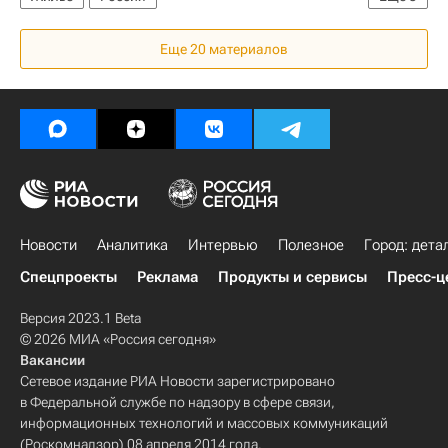
Федеральная служба государственной регистрации, кадастра и картографии (Росреестр)
Еще 20 материалов
Ипотека
Кредиты
Новости
Аналитика
Интервью
Полезное
Город: дета
Спецпроекты
Реклама
Продукты и сервисы
Пресс-ц
Версия 2023.1 Beta
© 2026 МИА «Россия сегодня»
Вакансии
Сетевое издание РИА Новости зарегистрировано
в Федеральной службе по надзору в сфере связи,
информационных технологий и массовых коммуникаций
(Роскомнадзор) 08 апреля 2014 года.