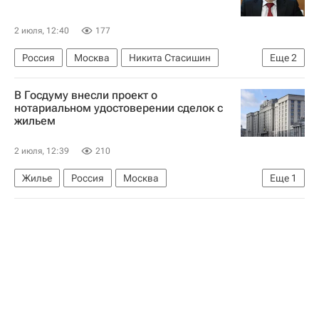
2 июля, 12:40
177
Россия
Москва
Никита Стасишин
Еще
2
Министерство строительства и жилищно-коммунального хозяйства РФ (Минстрой России)
В Госдуму внесли проект о
Строительство
нотариальном удостоверении сделок с
жильем
2 июля, 12:39
210
Жилье
Россия
Москва
Еще
1
Московская областная дума