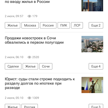
по вводу жилья в России
Городское хозяйство Москвы
Город: детали – РИА Недвижимость
2 июля, 09:57
179
Жилье
Москва
Россия
ПИК
ЛСР
Еще
2
Эталон
Строительство
Продажи новостроек в Сочи
обвалились в первом полугодии
2 июля, 06:10
2520
Сделки
Жилье
Сочи
Еще
4
Краснодарский край
Краснодар
ЦИАН
Юрист: суды стали строже подходить к
Новостройки
разделу долгов по ипотеке при
разводе
2 июля, 05:10
1309
Жилье
Россия
Еще
3