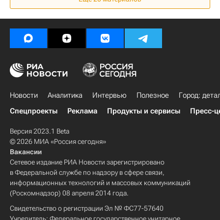
Москва Сегодня: мегаполис для жизни
Городское хозяйство Москвы
Комплекс городского хозяйства Москвы
Новости
Аналитика
Интервью
Полезное
Город: дета
Спецпроекты
Реклама
Продукты и сервисы
Пресс-ц
Версия 2023.1 Beta
© 2026 МИА «Россия сегодня»
Вакансии
Сетевое издание РИА Новости зарегистрировано
в Федеральной службе по надзору в сфере связи,
информационных технологий и массовых коммуникаций
(Роскомнадзор) 08 апреля 2014 года.
Свидетельство о регистрации Эл № ФС77-57640
Учредитель: Федеральное государственное унитарное