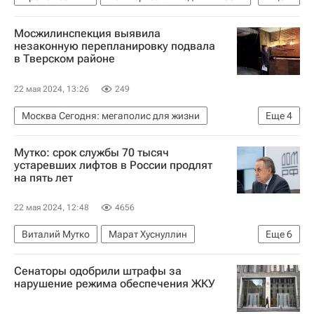
Москва
Данила Козловский
Долги
Мосжилинспекция выявила
Жилье
незаконную перепланировку подвала
в Тверском районе
22 мая 2024, 13:26
249
Москва Сегодня: мегаполис для жизни
Еще
4
Москва
Мосжилинспекция
Мутко: срок службы 70 тысяч
Комплекс городского хозяйства Москвы
устаревших лифтов в России продлят
на пять лет
Городское хозяйство Москвы
22 мая 2024, 12:48
4656
Виталий Мутко
Марат Хуснуллин
Еще
6
"Дом.РФ"
Госдума РФ
Сенаторы одобрили штрафы за
Министерство строительства и жилищно-коммунального хозяйства РФ (Минстрой России)
нарушение режима обеспечения ЖКУ
Россия
Лифты
ЖКХ