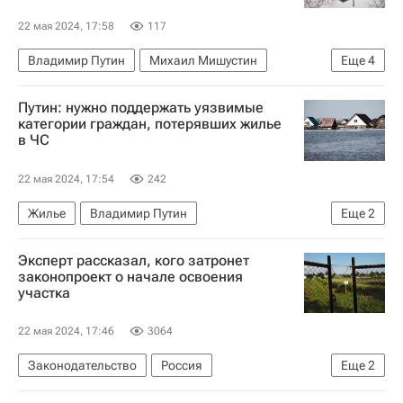
22 мая 2024, 17:58
117
Владимир Путин
Михаил Мишустин
Еще
4
Россия
Жилье
Загородная недвижимость
Путин: нужно поддержать уязвимые
Регионы
категории граждан, потерявших жилье
в ЧС
22 мая 2024, 17:54
242
Жилье
Владимир Путин
Еще
2
Наводнения в России — 2024
Регионы
Эксперт рассказал, кого затронет
законопроект о начале освоения
участка
22 мая 2024, 17:46
3064
Законодательство
Россия
Еще
2
Федеральная служба государственной регистрации, кадастра и картографии (Росреестр)