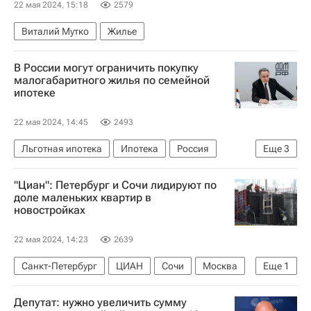
22 мая 2024, 15:18
2579
Виталий Мутко
Жилье
В России могут ограничить покупку
малогабаритного жилья по семейной
ипотеке
22 мая 2024, 14:45
2493
Льготная ипотека
Ипотека
Россия
Еще
3
Жилье
Виталий Мутко
"Дом.РФ"
"Циан": Петербург и Сочи лидируют по
доле маленьких квартир в
новостройках
22 мая 2024, 14:23
2639
Санкт-Петербург
ЦИАН
Сочи
Москва
Еще
1
Жилье
Депутат: нужно увеличить сумму