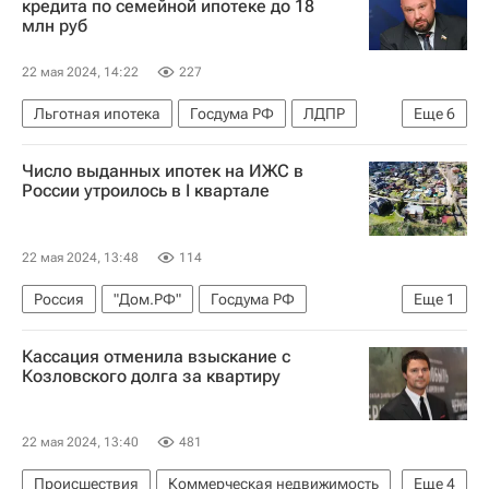
кредита по семейной ипотеке до 18
млн руб
22 мая 2024, 14:22
227
Льготная ипотека
Госдума РФ
ЛДПР
Еще
6
"Дом.РФ"
Виталий Мутко
Число выданных ипотек на ИЖС в
Владимир Кошелев
Ленинградская область
России утроилось в I квартале
Санкт-Петербург
Москва
22 мая 2024, 13:48
114
Россия
"Дом.РФ"
Госдума РФ
Еще
1
Виталий Мутко
Кассация отменила взыскание с
Козловского долга за квартиру
22 мая 2024, 13:40
481
Происшествия
Коммерческая недвижимость
Еще
4