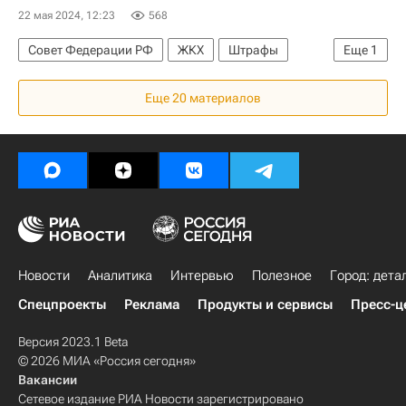
22 мая 2024, 12:23
568
Совет Федерации РФ
ЖКХ
Штрафы
Еще
1
Законодательство
Еще 20 материалов
Новости
Аналитика
Интервью
Полезное
Город: дета
Спецпроекты
Реклама
Продукты и сервисы
Пресс-ц
Версия 2023.1 Beta
© 2026 МИА «Россия сегодня»
Вакансии
Сетевое издание РИА Новости зарегистрировано