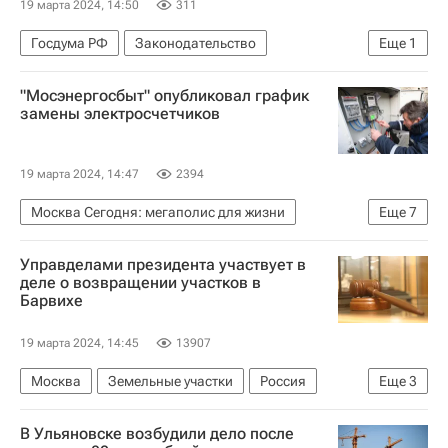
19 марта 2024, 14:50
311
Госдума РФ
Законодательство
Еще
1
Имущество
"Мосэнергосбыт" опубликовал график
замены электросчетчиков
19 марта 2024, 14:47
2394
Москва Сегодня: мегаполис для жизни
Еще
7
Мосэнергосбыт
Россия
Москва
Управделами президента участвует в
Московская область (Подмосковье)
деле о возвращении участков в
Барвихе
Комплекс городского хозяйства Москвы
Городское хозяйство Москвы
Счетчики
19 марта 2024, 14:45
13907
Москва
Земельные участки
Россия
Еще
3
Барвиха
Одинцовский район
В Ульяновске возбудили дело после
Дмитрий Мазепин