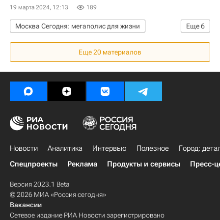
19 марта 2024, 12:13
189
Москва Сегодня: мегаполис для жизни
Еще
6
Мосгаз
Москва
Новая Москва
ТиНАО
Еще 20 материалов
Городское хозяйство Москвы
Комплекс городского хозяйства Москвы
Новости
Аналитика
Интервью
Полезное
Город: дета
Спецпроекты
Реклама
Продукты и сервисы
Пресс-ц
Версия 2023.1 Beta
© 2026 МИА «Россия сегодня»
Вакансии
Сетевое издание РИА Новости зарегистрировано