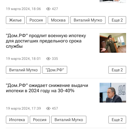
19 марта 2024, 18:06
427
Жилье
Россия
Москва
Виталий Мутко
Еще
2
"Дом.РФ"
Совет Федерации РФ
"Дом.РФ" продлит военную ипотеку
для достигших предельного срока
службы
19 марта 2024, 18:01
335
Виталий Мутко
"Дом.РФ"
Еще
2
Совет Федерации РФ
Москва
"Дом.РФ" ожидает снижение выдачи
ипотеки в 2024 году на 30-40%
19 марта 2024, 17:39
457
Ипотека
Россия
Виталий Мутко
Еще
2
"Дом.РФ"
Совет Федерации РФ