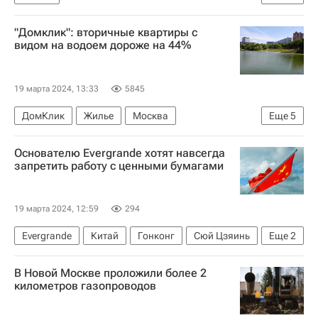
Федеральная служба государственной регистрации, кадастра и картографии (Росреестр)
"Домклик": вторичные квартиры с
Госдума РФ
Единая Россия
Сделки
видом на водоем дороже на 44%
19 марта 2024, 13:33
5845
ДомКлик
Жилье
Москва
Еще
5
Санкт-Петербург
Россия
Сбербанк России
Основателю Evergrande хотят навсегда
Вторичное жилье
Цены
запретить работу с ценными бумагами
19 марта 2024, 12:59
294
Evergrande
Китай
Гонконг
Сюй Цзяинь
Еще
2
Девелоперы
Строительство
В Новой Москве проложили более 2
километров газопроводов