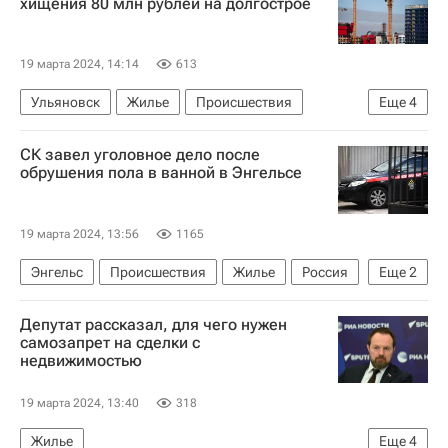
хищения 80 млн рублей на долгострое
19 марта 2024, 14:14
613
Ульяновск
Жилье
Происшествия
Еще
4
Ульяновская область
Россия
Долгострой
СК завел уголовное дело после
Криминал
обрушения пола в ванной в Энгельсе
19 марта 2024, 13:56
1165
Энгельс
Происшествия
Жилье
Россия
Еще
2
Саратов
Депутат рассказал, для чего нужен
Следственный комитет России (СК РФ)
самозапрет на сделки с
недвижимостью
19 марта 2024, 13:40
318
Жилье
Еще
4