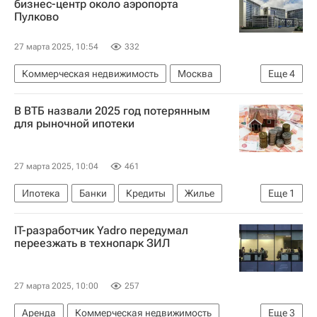
бизнес-центр около аэропорта
Пулково
27 марта 2025, 10:54
332
Коммерческая недвижимость
Москва
Еще
4
Санкт-Петербург
Пулково (аэропорт)
В ВТБ назвали 2025 год потерянным
Российский аукционный дом
Бизнес-центры
для рыночной ипотеки
27 марта 2025, 10:04
461
Ипотека
Банки
Кредиты
Жилье
Еще
1
ВТБ (банк)
IT-разработчик Yadro передумал
переезжать в технопарк ЗИЛ
27 марта 2025, 10:00
257
Аренда
Коммерческая недвижимость
Еще
3