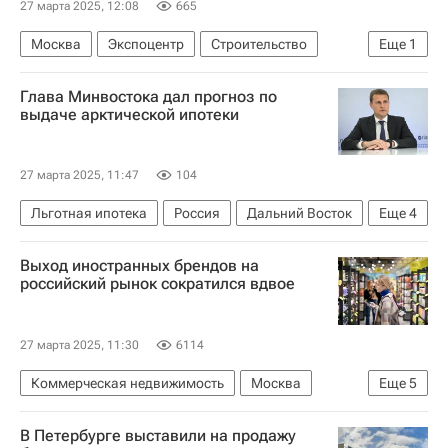
27 марта 2025, 12:08
665
Москва
Экспоцентр
Строительство
Еще
1
Архитектура
Глава Минвостока дал прогноз по
выдаче арктической ипотеки
27 марта 2025, 11:47
104
Льготная ипотека
Россия
Дальний Восток
Еще
4
Арктика
Алексей Чекунков
Ипотека
Выход иностранных брендов на
Кредит
российский рынок сократился вдвое
27 марта 2025, 11:30
6114
Коммерческая недвижимость
Москва
Еще
5
Россия
Китай
Торговые центры
В Петербурге выставили на продажу
Торговая недвижимость
Ритейл