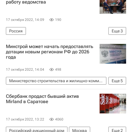
работу ведомства
17 октября 2022, 14:09
190
Россия
Еще
3
Федеральная служба государственной регистрации, кадастра и картографии (Росреестр)
Минстрой может начать предоставлять
Владимир Путин
Олег Скуфинский
дотации новым регионам РФ до 2026
года
17 октября 2022, 14:04
498
Министерство строительства и жилищно-коммунального хозяйства РФ (Минстрой России)
Еще
5
ДНР
ЛНР
Херсонская область
Сбербанк продаст бывший актив
Запорожская область
Бюджет
Mirland в Саратове
17 октября 2022, 13:22
4060
Российский аукционный дом
Москва
Еще
2