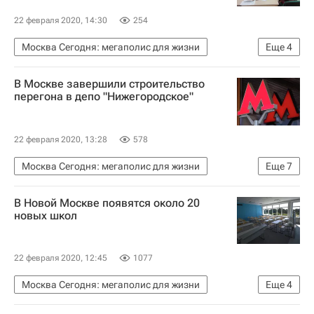
22 февраля 2020, 14:30
254
Москва Сегодня: мегаполис для жизни
Еще
4
Москва
Петр Бирюков
В Москве завершили строительство
Новости - Недвижимость
Недвижимость
перегона в депо "Нижегородское"
22 февраля 2020, 13:28
578
Москва Сегодня: мегаполис для жизни
Еще
7
Лефортово
Андрей Бочкарев
В Новой Москве появятся около 20
Мосинжпроект
Марс Газизуллин
новых школ
Московское центральное кольцо (МЦК)
Новости - Недвижимость
Недвижимость
22 февраля 2020, 12:45
1077
Москва Сегодня: мегаполис для жизни
Еще
4
Новая Москва
Новости - Недвижимость