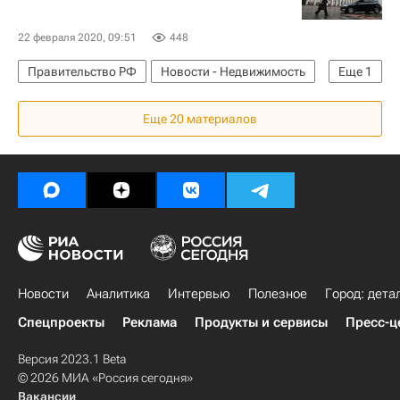
Дмитрий Григоренко
Строим просто: сокращение админбарьеров в строительстве
22 февраля 2020, 09:51
448
Правительство РФ
Новости - Недвижимость
Еще
1
Недвижимость
Еще 20 материалов
Новости
Аналитика
Интервью
Полезное
Город: дета
Спецпроекты
Реклама
Продукты и сервисы
Пресс-ц
Версия 2023.1 Beta
© 2026 МИА «Россия сегодня»
Вакансии