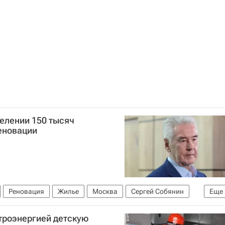
Евгений Люлин (председатель регионального Парламента (законодательное собрание Нижегородской области)
я недвижимость
елении 150 тысяч
еновации
Реновация
Жилье
Москва
Сергей Собянин
Еще
Строительство
троэнергией детскую