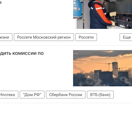
ы
жизни
Россети Московский регион
Россети
Еще
Россия
Городское хозяйство Москвы
ЖКХ
одить комиссии по
ра
Социальная инфраструктура
Ипотека
"Дом.РФ"
Сбербанк России
ВТБ (банк)