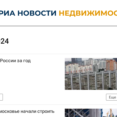
024
России за год
Еще
ной статистики (Росстат)
Стройматериалы
Цены
московье начали строить