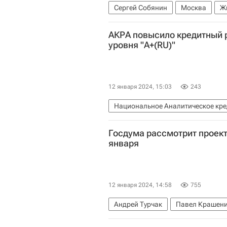
Сергей Собянин
Москва
Ж
Программа реновации в Москве
АКРА повысило кредитный р
уровня "А+(RU)"
12 января 2024, 15:03
243
Национальное Аналитическое кред
Московская область (Подмосковь
Госдума рассмотрит проект
Рейтинги
января
12 января 2024, 14:58
755
Андрей Турчак
Павел Крашен
Единая Россия