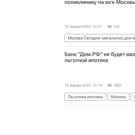
поликлинику на юге Москв
12 января 2024, 13:31
135
Москва Сегодня: мегаполис для 
Москва
Бирюлево Восточное
Банк "Дом.РФ" не будет вв
Медучреждения
Инфраструкту
льготной ипотеке
12 января 2024, 13:14
1082
Льготная ипотека
Москва