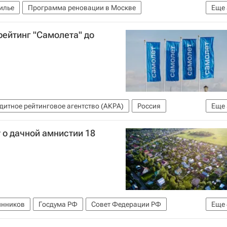
илье
Программа реновации в Москве
Еще
Реновация
Строительство
ейтинг "Самолета" до
итное рейтинговое агентство (АКРА)
Россия
Еще
е)
Строительство
Михаил Кенин
Девелоперы
 о дачной амнистии 18
инников
Госдума РФ
Совет Федерации РФ
Еще