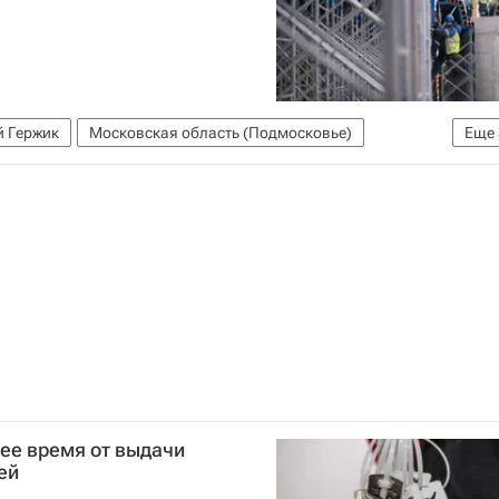
й Гержик
Московская область (Подмосковье)
Еще
раструктура
ее время от выдачи
ей