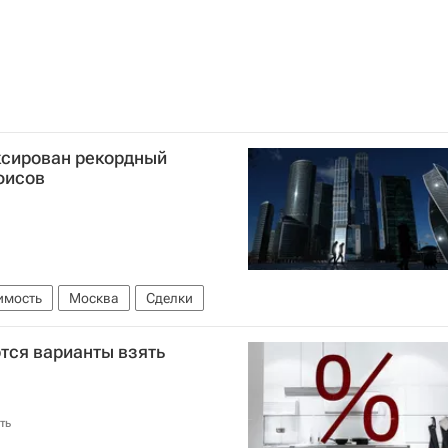
ксирован рекордный
фисов
имость
Москва
Сделки
ются варианты взять
ть