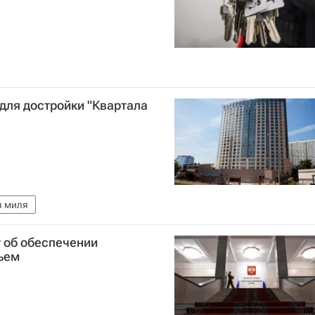
для достройки "Квартала
я миля
 об обеспечении
ьем