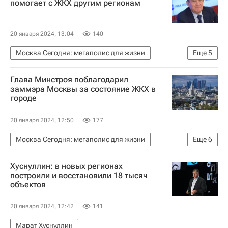
помогает с ЖКХ другим регионам
20 января 2024, 13:04
140
Москва Сегодня: мегаполис для жизни
Еще
5
Москва
ЖКХ
Глава Минстроя поблагодарил
Министерство строительства и жилищно-коммунального хозяйства РФ (Минстрой России)
заммэра Москвы за состояние ЖКХ в
городе
Городское хозяйство Москвы
Комплекс городского хозяйства Москвы
20 января 2024, 12:50
177
Москва Сегодня: мегаполис для жизни
Еще
6
Москва
Петр Бирюков
Хуснуллин: в новых регионах
Министерство строительства и жилищно-коммунального хозяйства РФ (Минстрой России)
построили и восстановили 18 тысяч
объектов
ЖКХ
Комплекс городского хозяйства Москвы
20 января 2024, 12:42
141
Городское хозяйство Москвы
Марат Хуснуллин