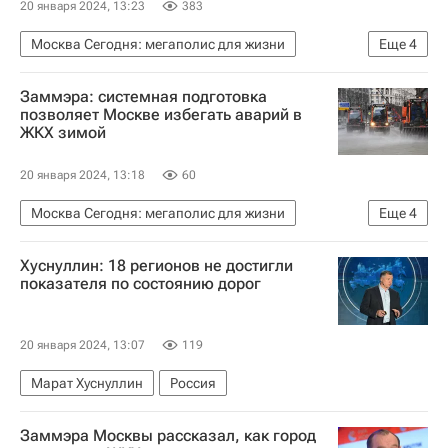
20 января 2024, 13:23
383
Москва Сегодня: мегаполис для жизни
Еще
4
Москва
Петр Бирюков
Заммэра: системная подготовка
Городское хозяйство Москвы
позволяет Москве избегать аварий в
ЖКХ зимой
Комплекс городского хозяйства Москвы
20 января 2024, 13:18
60
Москва Сегодня: мегаполис для жизни
Еще
4
Москва
Петр Бирюков
Хуснуллин: 18 регионов не достигли
Комплекс городского хозяйства Москвы
показателя по состоянию дорог
Городское хозяйство Москвы
20 января 2024, 13:07
119
Марат Хуснуллин
Россия
Заммэра Москвы рассказал, как город