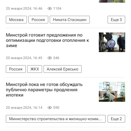
20 января 2024, 16:46
1104
Москва
Россия
Никита Стасишин
Еще
3
Жилье
Минстрой готовит предложения по
Министерство строительства и жилищно-коммунального хозяйства РФ (Минстрой России)
оптимизации подготовки отопления к
зиме
Центральный Банк РФ (ЦБ РФ)
20 января 2024, 16:45
346
Россия
ЖКХ
Алексей Ересько
Минстрой пока не готов обсуждать
публично параметры продления
ипотеки
20 января 2024, 16:14
590
Министерство строительства и жилищно-коммунального хозяйства РФ (Минстрой России)
Еще
2
Никита Стасишин
Ипотека