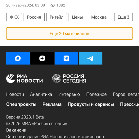
20 января 2024, 03:00
1382
ЖКХ
Россия
Ритейл
Цены
Москва
Еще
3
Московская область (Подмосковье)
Еще 20 материалов
Отопление
Теплоснабжение
Новости
Аналитика
Интервью
Полезное
Город: дета
Спецпроекты
Реклама
Продукты и сервисы
Пресс-ц
Версия 2023.1 Beta
© 2026 МИА «Россия сегодня»
Вакансии
Сетевое издание РИА Новости зарегистрировано