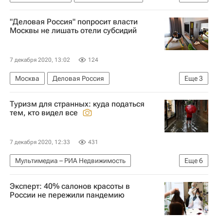
Ипотека
Загородная недвижимость
"Деловая Россия" попросит власти
Банки
Москвы не лишать отели субсидий
7 декабря 2020, 13:02
124
Москва
Деловая Россия
Еще
3
Коммерческая недвижимость
Отели
Туризм для странных: куда податься
Гостиницы
тем, кто видел все
7 декабря 2020, 12:33
431
Мультимедиа – РИА Недвижимость
Еще
6
Австралия
Туризм
США
Мавритания
Эксперт: 40% салонов красоты в
Исландия
Африка
России не пережили пандемию