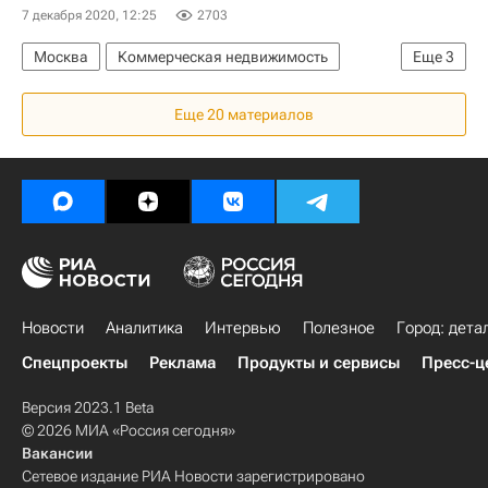
7 декабря 2020, 12:25
2703
Москва
Коммерческая недвижимость
Еще
3
Деловая Россия
Коронавирус COVID-19
Еще 20 материалов
Коронавирус в России
Новости
Аналитика
Интервью
Полезное
Город: дета
Спецпроекты
Реклама
Продукты и сервисы
Пресс-ц
Версия 2023.1 Beta
© 2026 МИА «Россия сегодня»
Вакансии
Сетевое издание РИА Новости зарегистрировано