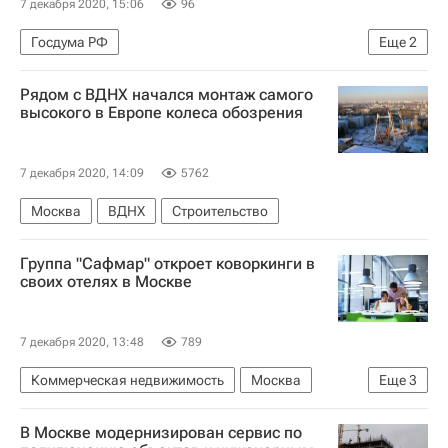
7 декабря 2020, 15:06
96
Госдума РФ
Еще
2
Федеральное агентство лесного хозяйства (Рослесхоз)
Рядом с ВДНХ начался монтаж самого
Законодательство
высокого в Европе колеса обозрения
7 декабря 2020, 14:09
5762
Москва
ВДНХ
Строительство
Группа "Сафмар" откроет коворкинги в
своих отелях в Москве
7 декабря 2020, 13:48
789
Коммерческая недвижимость
Москва
Еще
3
Гостиницы
Сафмар
Коворкинги
В Москве модернизирован сервис по