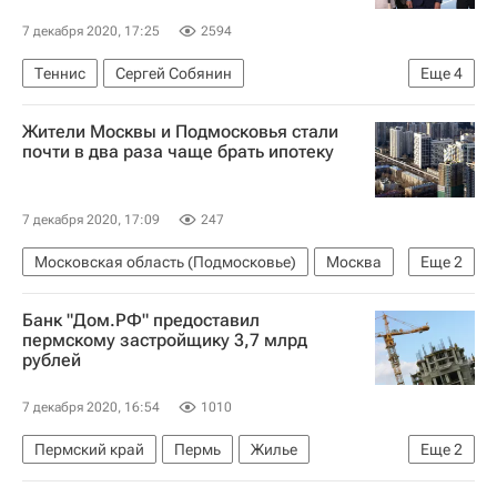
7 декабря 2020, 17:25
2594
Теннис
Сергей Собянин
Еще
4
Дмитрий Чернышенко
Спортивные объекты
Жители Москвы и Подмосковья стали
Москва
Строительство
почти в два раза чаще брать ипотеку
7 декабря 2020, 17:09
247
Московская область (Подмосковье)
Москва
Еще
2
Центральный Банк РФ (ЦБ РФ)
Ипотека
Банк "Дом.РФ" предоставил
пермскому застройщику 3,7 млрд
рублей
7 декабря 2020, 16:54
1010
Пермский край
Пермь
Жилье
Еще
2
Строительство
Кредиты