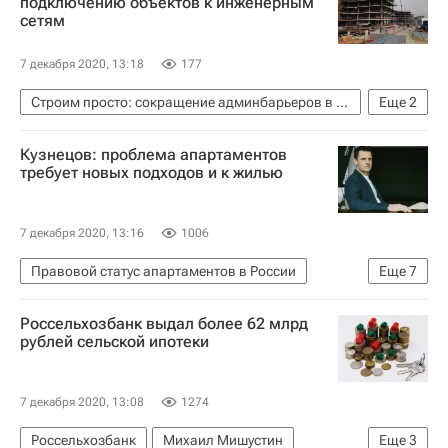
подключению объектов к инженерным
сетям
7 декабря 2020, 13:18
177
Строим просто: сокращение админбарьеров в строительстве
Еще
2
Москва
Строительство
Кузнецов: проблема апартаментов
требует новых подходов и к жилью
7 декабря 2020, 13:16
1006
Правовой статус апартаментов в России
Еще
7
Москва
Россельхозбанк выдал более 62 млрд
Министерство строительства и жилищно-коммунального хозяйства РФ (Минстрой России)
рублей сельской ипотеки
Сергей Кузнецов (архитектор)
Никита Стасишин
Жилье
Апартаменты
7 декабря 2020, 13:08
1274
Законодательство
Россельхозбанк
Михаил Мишустин
Еще
3