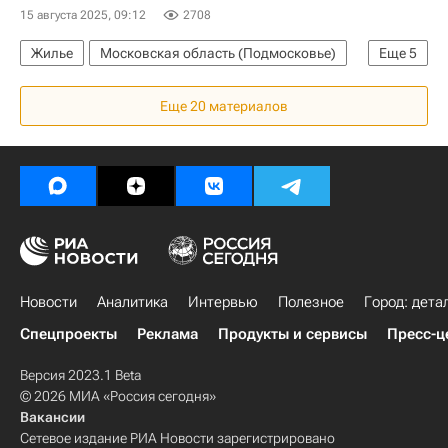
15 августа 2025, 09:12
2708
Жилье
Московская область (Подмосковье)
Еще
5
Никита Чаплин
Госдума РФ
Еще 20 материалов
Единая Россия
Федеральная налоговая служба (ФНС России)
Налоги
Новости
Аналитика
Интервью
Полезное
Город: дета
Спецпроекты
Реклама
Продукты и сервисы
Пресс-ц
Версия 2023.1 Beta
© 2026 МИА «Россия сегодня»
Вакансии
Сетевое издание РИА Новости зарегистрировано