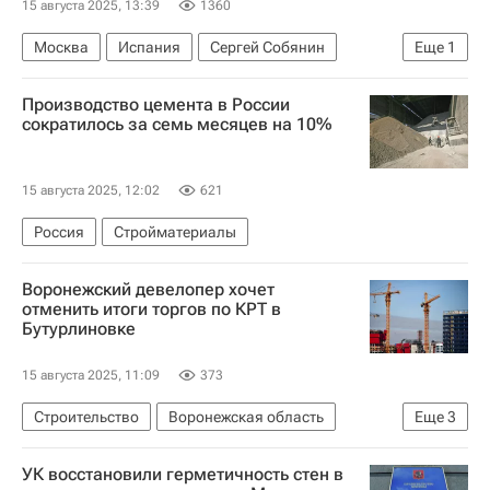
15 августа 2025, 13:39
1360
Москва
Испания
Сергей Собянин
Еще
1
Археология
Производство цемента в России
сократилось за семь месяцев на 10%
15 августа 2025, 12:02
621
Россия
Стройматериалы
Воронежский девелопер хочет
отменить итоги торгов по КРТ в
Бутурлиновке
15 августа 2025, 11:09
373
Строительство
Воронежская область
Еще
3
Москва
УФАС
Девелоперы
УК восстановили герметичность стен в