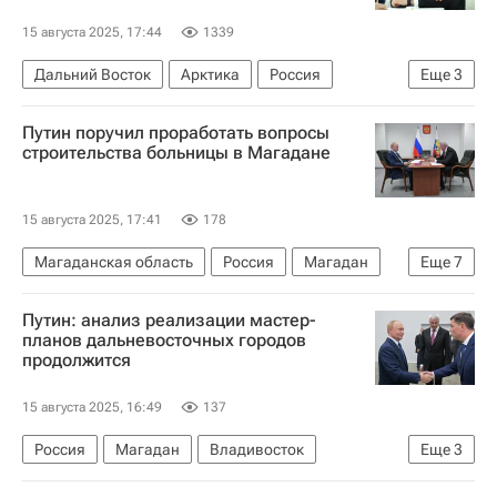
15 августа 2025, 17:44
1339
Дальний Восток
Арктика
Россия
Еще
3
Алексей Чекунков
Владимир Путин
Путин поручил проработать вопросы
Градостроительство
строительства больницы в Магадане
15 августа 2025, 17:41
178
Магаданская область
Россия
Магадан
Еще
7
Сергей Носов
Владимир Путин
Путин: анализ реализации мастер-
Максим Орешкин
Инфраструктура
планов дальневосточных городов
продолжится
Социальная инфраструктура
Больницы
Строительство
15 августа 2025, 16:49
137
Россия
Магадан
Владивосток
Еще
3
Владимир Путин