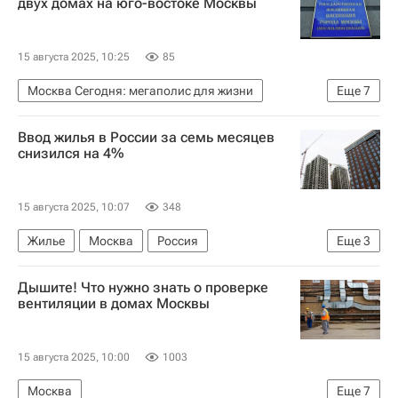
двух домах на юго-востоке Москвы
15 августа 2025, 10:25
85
Москва Сегодня: мегаполис для жизни
Еще
7
Москва
Мосжилинспекция
Ввод жилья в России за семь месяцев
Городское хозяйство Москвы
снизился на 4%
Комплекс городского хозяйства Москвы
Жилье
ЖКХ
Управляющие компании
15 августа 2025, 10:07
348
Жилье
Москва
Россия
Еще
3
Московская область (Подмосковье)
Дышите! Что нужно знать о проверке
Федеральная служба государственной статистики (Росстат)
вентиляции в домах Москвы
Строительство
15 августа 2025, 10:00
1003
Москва
Еще
7