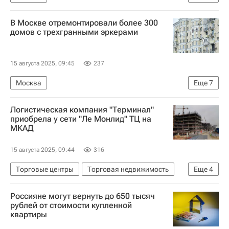
Москва Сегодня: мегаполис для жизни
В Москве отремонтировали более 300
Городское хозяйство Москвы
домов с трехгранными эркерами
Комплекс городского хозяйства Москвы
ЖКХ
Жилье
15 августа 2025, 09:45
237
Город: детали – РИА Недвижимость
Москва
Еще
7
Мосжилинспекция
Москва Сегодня: мегаполис для жизни
Логистическая компания "Терминал"
Капремонт в Москве
Капремонт
приобрела у сети "Ле Монлид" ТЦ на
МКАД
Городское хозяйство Москвы
Комплекс городского хозяйства Москвы
15 августа 2025, 09:44
316
Архитектура
Торговые центры
Торговая недвижимость
Еще
4
Фонд капитального ремонта Москвы
Москва
Краснодарский край
Россияне могут вернуть до 650 тысяч
Строительство
Коммерческая недвижимость
рублей от стоимости купленной
квартиры