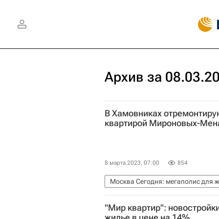
Архив за 08.03.2
В Хамовниках отремонтиру
квартирой Мироновых-Мен
8 марта 2023, 07:00
854
Москва Сегодня: мегаполис для 
Комплекс городского хозяйства 
"Мир квартир": новостройк
Фонд капитального ремонта Мос
жилье в цене на 14%