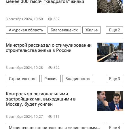
менее 300 тысяч "квадратов" жилья
3 сентября 2024, 10:50
532
Амурская область
Благовещенск
Жилье
Еще
2
Девелоперы
Строительство
Минстрой рассказал о стимулировании
строительства жилья в России
3 сентября 2024, 10:28
322
Строительство
Россия
Владивосток
Еще
3
Никита Стасишин
Контроль за региональными
Министерство строительства и жилищно-коммунального хозяйства РФ (Минстрой России)
застройщиками, выходящими в
Москву, будет усилен
ВЭФ — 2024 (Восточный экономический форум)
3 сентября 2024, 10:27
715
Министерство строительства и жилищно-коммунального хозяйства РФ (Минстрой России)
Еще
4