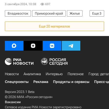
3 сентября 2024, 10:08
697
Владивосток
Приморский край
Жилье
Еще
3
Никита Стасишин
Еще 20 материалов
Министерство строительства и жилищно-коммунального хозяйства РФ (Минстрой России)
ВЭФ — 2024 (Восточный экономический форум)
Новости
Аналитика
Интервью
Полезное
Город: дета
Спецпроекты
Реклама
Продукты и сервисы
Пресс-ц
Версия 2023.1 Beta
© 2026 МИА «Россия сегодня»
Вакансии
Сетевое издание РИА Новости зарегистрировано