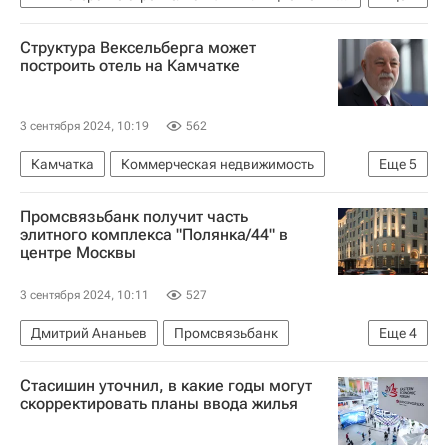
Москва
Структура Вексельберга может
ВЭФ — 2024 (Восточный экономический форум)
построить отель на Камчатке
Строительство
Регионы
3 сентября 2024, 10:19
562
Камчатка
Коммерческая недвижимость
Еще
5
Камчатский край
Виктор Вексельберг
Промсвязьбанк получит часть
Ренова
Отели
Гостиницы
элитного комплекса "Полянка/44" в
центре Москвы
3 сентября 2024, 10:11
527
Дмитрий Ананьев
Промсвязьбанк
Еще
4
Элитное жилье
Москва
Жилье
Россия
Стасишин уточнил, в какие годы могут
скорректировать планы ввода жилья