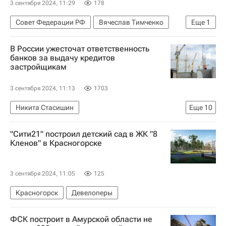
3 сентября 2024, 11:29
178
Совет Федерации РФ
Вячеслав Тимченко
Еще
1
Россия
В России ужесточат ответственность
банков за выдачу кредитов
застройщикам
3 сентября 2024, 11:13
1703
Никита Стасишин
Еще
10
Министерство строительства и жилищно-коммунального хозяйства РФ (Минстрой России)
"Сити21" построил детский сад в ЖК "8
Центральный Банк РФ (ЦБ РФ)
Россия
Кленов" в Красногорске
Банки
Девелоперы
Строительство
Кредиты
3 сентября 2024, 11:05
125
ВЭФ — 2024 (Восточный экономический форум)
Красногорск
Девелоперы
Владивосток
Приморский край
ФСК построит в Амурской области не