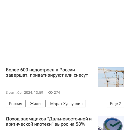
Сбербанк России
ДомКлик
Дальневосточный федеральный университет
Архангельская область
Республика Саха (Якутия)
Кредиты
Жилье
ВЭФ — 2024 (Восточный экономический форум)
Более 600 недостроев в России
завершат, приватизируют или снесут
3 сентября 2024, 13:59
274
Россия
Жилье
Марат Хуснуллин
Еще
2
Строительство
Долгострой
Доход заемщиков "Дальневосточной и
арктической ипотеки" вырос на 58%