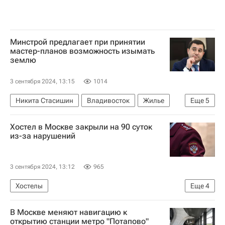
Минстрой предлагает при принятии
мастер-планов возможность изымать
землю
3 сентября 2024, 13:15
1014
Никита Стасишин
Владивосток
Жилье
Еще
5
Министерство строительства и жилищно-коммунального хозяйства РФ (Минстрой России)
Хостел в Москве закрыли на 90 суток
Строительство
Земельные участки
из-за нарушений
Градостроительство
ВЭФ — 2024 (Восточный экономический форум)
3 сентября 2024, 13:12
965
Хостелы
Еще
4
Федеральная служба по надзору в сфере защиты прав потребителей и благополучия человека (Роспотребнадзор)
В Москве меняют навигацию к
Москва
Происшествия
открытию станции метро "Потапово"