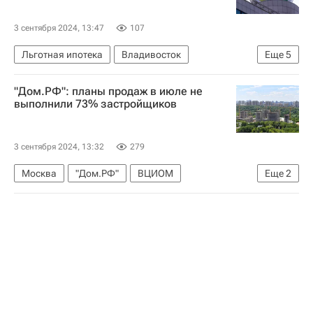
3 сентября 2024, 13:47
107
Льготная ипотека
Владивосток
Еще
5
Сбербанк России
ДомКлик
"Дом.РФ": планы продаж в июле не
Дальневосточный федеральный университет
выполнили 73% застройщиков
Ипотека
ВЭФ — 2024 (Восточный экономический форум)
3 сентября 2024, 13:32
279
Москва
"Дом.РФ"
ВЦИОМ
Еще
2
Строительство
Девелоперы