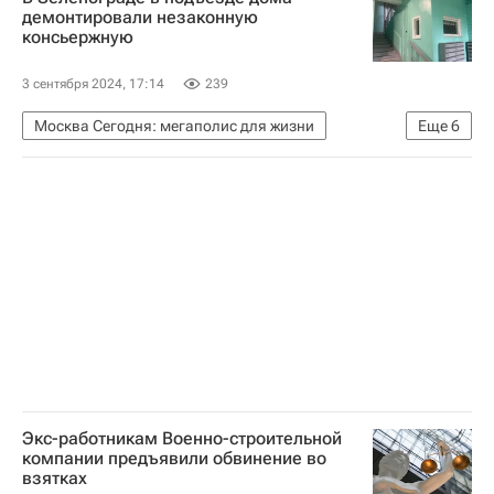
Михаил Котюков
демонтировали незаконную
консьержную
Министерство строительства и жилищно-коммунального хозяйства РФ (Минстрой России)
3 сентября 2024, 17:14
239
Москва Сегодня: мегаполис для жизни
Еще
6
Мосжилинспекция
Зеленоград
Москва
Жилье
Городское хозяйство Москвы
Комплекс городского хозяйства Москвы
Экс-работникам Военно-строительной
компании предъявили обвинение во
взятках