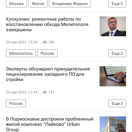
Москва
Жилье
Владимир Жидкин
Еще
2
Новостройки
Сделки
Хуснуллин: ремонтные работы по
восстановлению обхода Мелитополя
завершены
24 мая 2023, 13:24
780
Мелитополь
Россия
Еще
2
Запорожская область
Марат Хуснуллин
Эксперты обсуждают принудительное
лицензирование западного ПО для
стройки
24 мая 2023, 12:44
181
Россия
Еще
3
Министерство строительства и жилищно-коммунального хозяйства РФ (Минстрой России)
В Подмосковье достроили проблемный
Москва
Строительство
жилой комплекс "Лайково" Urban
Group