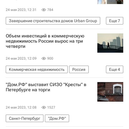
24 мая 2023, 12:31
784
Завершение строительства домов Urban Group
Еще
7
Жилье
Московская область (Подмосковье)
Объем инвестиций в коммерческую
Urban Group
Строительство
недвижимость России вырос на три
четверти
Фонд развития территорий (ФРТ, ранее - Фонд защиты прав дольщиков)
Обманутые дольщики в России
Дольщики
24 мая 2023, 12:09
900
Коммерческая недвижимость
Россия
Еще
4
Москва
Hines
АФК "Система"
"Дом.РФ" выставит СИЗО "Кресты" в
Инвестиции
Петербурге на торги
24 мая 2023, 12:08
1527
Санкт-Петербург
"Дом.РФ"