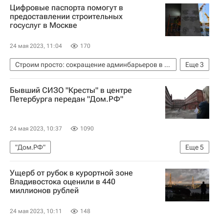
Цифровые паспорта помогут в
предоставлении строительных
госуслуг в Москве
24 мая 2023, 11:04
170
Строим просто: сокращение админбарьеров в строительстве
Еще
3
Москва
Андрей Бочкарев
Строительство
Бывший СИЗО "Кресты" в центре
Петербурга передан "Дом.РФ"
24 мая 2023, 10:37
1090
"Дом.РФ"
Еще
5
Федеральная служба исполнения наказаний (ФСИН России)
Ущерб от рубок в курортной зоне
Федеральное агентство по управлению государственным имуществом (Росимущество)
Владивостока оценили в 440
миллионов рублей
Колпино
Россия
Санкт-Петербург
24 мая 2023, 10:11
148