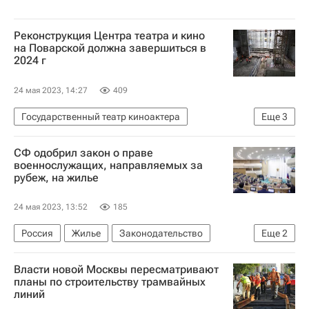
Реконструкция Центра театра и кино
на Поварской должна завершиться в
2024 г
24 мая 2023, 14:27
409
Государственный театр киноактера
Еще
3
Сергей Собянин
Москва
Реконструкция
СФ одобрил закон о праве
военнослужащих, направляемых за
рубеж, на жилье
24 мая 2023, 13:52
185
Россия
Жилье
Законодательство
Еще
2
Военные
Совет Федерации РФ
Власти новой Москвы пересматривают
планы по строительству трамвайных
линий