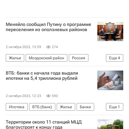
Меняйло сообщил Путину о программе
переселения из оползневых районов
2 октября 2023, 13:59
274
Жилье
Моздокский район
Россия
Еще
4
Кизляр
Сергей Меняйло
Владимир Путин
ВТБ: банки с начала года выдали
Регионы
ипотеки на 5,4 триллиона рублей
2 октября 2023, 12:23
593
Ипотека
ВТБ (банк)
Жилье
Банки
Еще
1
Кредиты
Территории около 11 станций МЦД
благоустроят к концу года