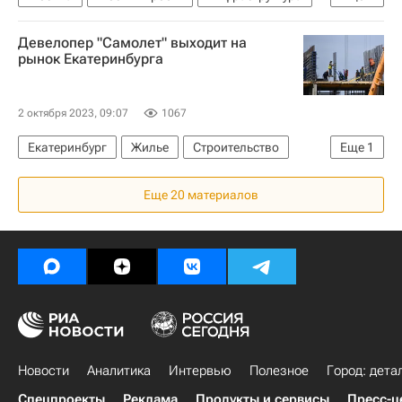
ТПУ
Строительство ТПУ в Москве
Девелопер "Самолет" выходит на
рынок Екатеринбурга
2 октября 2023, 09:07
1067
Екатеринбург
Жилье
Строительство
Еще
1
Девелоперы
Еще 20 материалов
Новости
Аналитика
Интервью
Полезное
Город: дета
Спецпроекты
Реклама
Продукты и сервисы
Пресс-ц