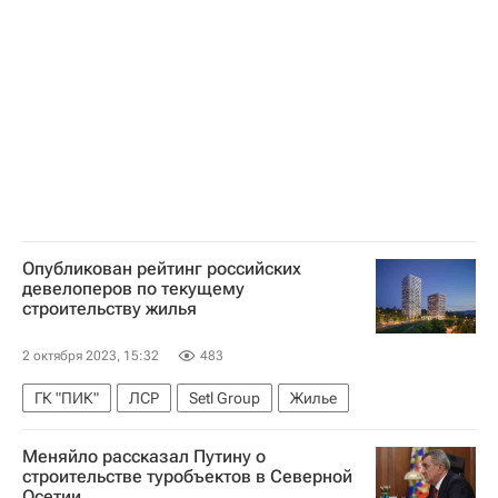
Московская область (Подмосковье)
Инфраструктура
Социальная инфраструктура
Ремонт
Медучреждения
Опубликован рейтинг российских
девелоперов по текущему
строительству жилья
2 октября 2023, 15:32
483
ГК "ПИК"
ЛСР
Setl Group
Жилье
Меняйло рассказал Путину о
строительстве туробъектов в Северной
Осетии