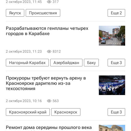
2 октября 2023, 11:45
317
Якутск
Происшествия
Еще
2
Следственный комитет России (СК РФ)
Разрабатываются генпланы четырех
Криминал
городов в Карабахе
2 октября 2023, 11:23
8312
Нагорный Карабах
Азербайджан
Баку
Еще
3
Ереван
Хикмет Гаджиев
Прокуроры требуют вернуть арену в
Градостроительство
Красноярске дарителю из-за
техсостояния
2 октября 2023, 10:16
563
Красноярский край
Красноярск
Еще
3
Происшествия
Спортивные объекты
Ремонт дома середины прошлого века
Криминал