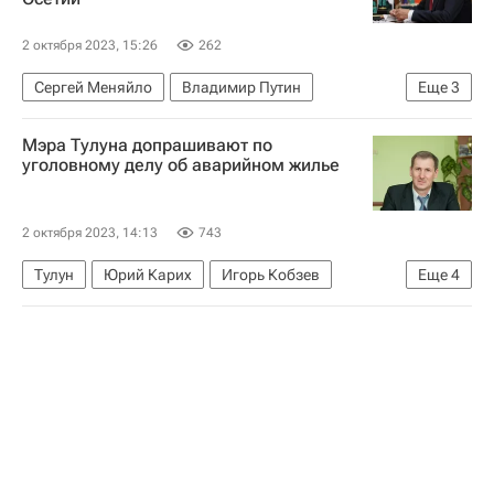
2 октября 2023, 15:26
262
Сергей Меняйло
Владимир Путин
Еще
3
Республика Северная Осетия - Алания
Мэра Тулуна допрашивают по
Инфраструктура
уголовному делу об аварийном жилье
Коммерческая недвижимость
2 октября 2023, 14:13
743
Тулун
Юрий Карих
Игорь Кобзев
Еще
4
Жилье
Происшествия
Аварийные дома
Криминал