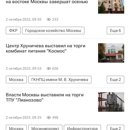
на востоке Москвы завершат осенью
2 октября 2023, 09:55
233
ФКР
Городское хозяйство Москвы
Еще
6
Москва
Капремонт в Москве
Центр Хруничева выставил на торги
Москва Сегодня: мегаполис для жизни
комбинат питания "Космос"
Капремонт
Комплекс городского хозяйства Москвы
2 октября 2023, 09:53
626
Ремонт
Москва
ГКНПЦ имени М. В. Хруничева
Еще
2
Роскосмос
Коммерческая недвижимость
Власти Москвы выставили на торги
ТПУ "Лианозово"
2 октября 2023, 09:25
498
Москва
Мосинжпроект
Инфраструктура
Еще
2