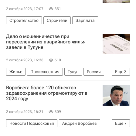
2 октября 2023, 17:07
351
Строительство
Строители
Зарплата
Дело о мошенничестве при
переселении из аварийного жилья
завели в Тулуне
2 октября 2023, 16:38
610
Жилье
Происшествия
Тулун
Россия
Еще
3
Иркутская область
Юрий Карих
Воробьев: более 120 объектов
Аварийные дома
здравоохранения отремонтируют в
2024 году
2 октября 2023, 16:21
309
Новости Подмосковья
Андрей Воробьев
Еще
7
Жуковский
Щелково