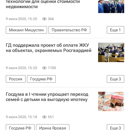
технологии для оценки стоимости
недвижимости
9 июля 2020, 15:20
366
Михаил Мишустин
Правительство РФ
Еще
1
Недвижимость
ГД поддержала проект об оплате ЖКУ
на объектах, охраняемых Росгвардией
9 июля 2020, 15:20
1700
Россия
Госдума РФ
Еще
3
Федеральная служба войск национальной гвардии РФ (Росгвардия)
Госдума в I чтении упрощает переход
Василий Пискарев
ЖКХ
семей с детьми на выгодную ипотеку
9 июля 2020, 15:18
551
Госдума РФ
Ирина Яровая
Еще
3