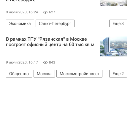
9 июля 2020, 16:24
627
Экономика
Санкт-Петербург
Еще
3
Александр Беглов
В рамках ТПУ "Рязанская" в Москве
Евразийский банк развития
построят офисный центр на 60 тыс кв м
Николай Подгузов
9 июля 2020, 16:17
843
Общество
Москва
Москомстройинвест
Еще
2
Московское центральное кольцо (МЦК)
Строительство ТПУ в Москве