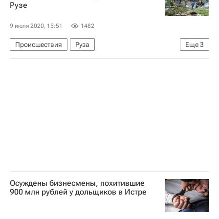
Рузе
Сергей Левкин
Строительство
Строим просто: сокращение админбарьеров в строительстве
9 июля 2020, 15:51
1482
Происшествия
Руза
Еще
3
Московская область (Подмосковье)
Дороги
Новости Подмосковья
Осуждены бизнесмены, похитившие
900 млн рублей у дольщиков в Истре