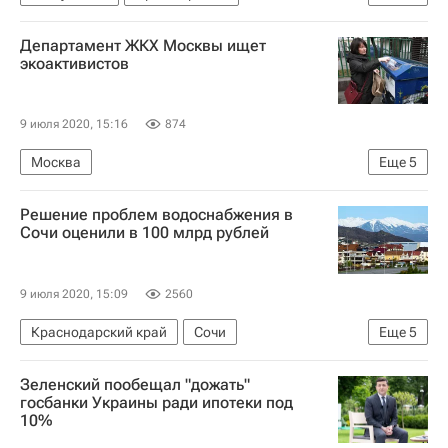
Законодательство
Жилье
Ипотека
Департамент ЖКХ Москвы ищет
экоактивистов
9 июля 2020, 15:16
874
Москва
Еще
5
Москва Сегодня: мегаполис для жизни
Решение проблем водоснабжения в
Департамент ЖКХ
Сочи оценили в 100 млрд рублей
Городское хозяйство Москвы
Комплекс городского хозяйства Москвы
9 июля 2020, 15:09
2560
Экология
Краснодарский край
Сочи
Еще
5
Вениамин Кондратьев
Максим Егоров
Зеленский пообещал "дожать"
Министерство строительства и жилищно-коммунального хозяйства РФ (Минстрой России)
госбанки Украины ради ипотеки под
10%
ЖКХ
Водоснабжение