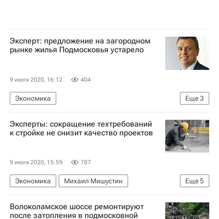
Эксперт: предложение на загородном
рынке жилья Подмосковья устарело
9 июля 2020, 16:12
404
Экономика
Еще
3
Московская область (Подмосковье)
Savills
Эксперты: сокращение техтребований
Загородная недвижимость
к стройке не снизит качество проектов
9 июля 2020, 15:59
787
Экономика
Михаил Мишустин
Еще
5
Марат Хуснуллин
Волоколамское шоссе ремонтируют
Министерство строительства и жилищно-коммунального хозяйства РФ (Минстрой России)
после затопления в подмосковной