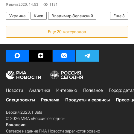
9 июля 2020, 14:53
1131
Украина
Киев
Владимир Зеленский
Еще
3
Яков Смолий
Ситуация на Украине
Еще 20 материалов
Денис Шмыгаль
Новости
Аналитика
Интервью
Полезное
Город: дета
Спецпроекты
Реклама
Продукты и сервисы
Пресс-ц
Версия 2023.1 Beta
© 2026 МИА «Россия сегодня»
Вакансии
Сетевое издание РИА Новости зарегистрировано