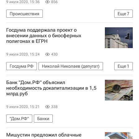
9 июля 2020, 15:36
856
Происшествия
Еще
7
Московская область (Подмосковье)
Истра
Госдума поддержала проект о
Дольщики
Обманутые дольщики в России
внесении данных о биосферных
полигонах в ЕГРН
Долевое строительство
Фонд развития территорий (ФРТ, ранее - Фонд защиты прав дольщиков)
9 июля 2020, 15:24
430
Криминал
Госдума РФ
Николай Николаев (депутат)
Еще
1
Законодательство
Банк "Дом.РФ" объяснил
необходимость докапитализации в 1,5
млрд руб
9 июля 2020, 15:21
338
"Дом.РФ"
Банки
Мишустин предложил облачные