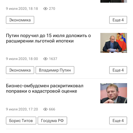
9 июля 2020, 18:18
270
Экономика
Еще
4
Министерство промышленности и торговли РФ (Минпромторг России)
Путин поручил до 15 июля доложить о
Денис Мантуров
расширении льготной ипотеки
Евразийский экономический союз
Госзакупки
9 июля 2020, 18:00
1637
Экономика
Владимир Путин
Еще
4
Михаил Мишустин
Ипотека
Россия
Бизнес-омбудсмен раскритиковал
Льготная ипотека
поправки о кадастровой оценке
9 июля 2020, 17:20
666
Борис Титов
Госдума РФ
Еще
4
Павел Крашенинников
Законодательство