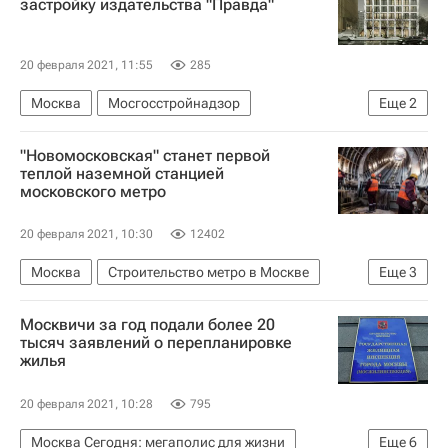
застройку издательства "Правда"
20 февраля 2021, 11:55
285
Москва
Мосгосстройнадзор
Еще
2
Строительство
Коммерческая недвижимость
"Новомосковская" станет первой
теплой наземной станцией
московского метро
20 февраля 2021, 10:30
12402
Москва
Строительство метро в Москве
Еще
3
Андрей Бочкарев
Строительство
Москвичи за год подали более 20
Инфраструктура
тысяч заявлений о перепланировке
жилья
20 февраля 2021, 10:28
795
Москва Сегодня: мегаполис для жизни
Еще
6