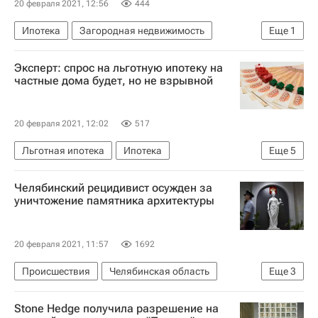
20 февраля 2021, 12:56
444
Ипотека
Загородная недвижимость
Еще
1
Банки
Эксперт: спрос на льготную ипотеку на
частные дома будет, но не взрывной
20 февраля 2021, 12:02
517
Льготная ипотека
Ипотека
Еще
5
Загородная недвижимость
Россия
Челябинский рецидивист осужден за
Эксперт РА
Жилье
Екатерина Щурихина
уничтожение памятника архитектуры
20 февраля 2021, 11:57
1692
Происшествия
Челябинская область
Еще
3
Челябинск
Архитектура
Криминал
Stone Hedge получила разрешение на