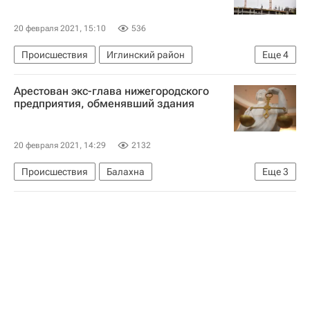
20 февраля 2021, 15:10
536
Происшествия
Иглинский район
Еще
4
Республика Башкортостан
Жилье
Арестован экс-глава нижегородского
Дольщики
предприятия, обменявший здания
Фонд развития территорий (ФРТ, ранее - Фонд защиты прав дольщиков)
20 февраля 2021, 14:29
2132
Происшествия
Балахна
Еще
3
Балахнинский район
Коммерческая недвижимость
Криминал