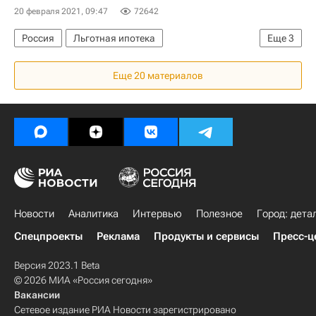
Строительство
20 февраля 2021, 09:47
72642
Россия
Льготная ипотека
Еще
3
Министерство финансов РФ (Минфин России)
Еще 20 материалов
Загородная недвижимость
Ипотека
Новости
Аналитика
Интервью
Полезное
Город: дета
Спецпроекты
Реклама
Продукты и сервисы
Пресс-ц
Версия 2023.1 Beta
© 2026 МИА «Россия сегодня»
Вакансии
Сетевое издание РИА Новости зарегистрировано