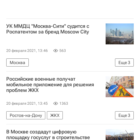
УК ММДЦ "Москва-Сити" судится с
Роспатентом за бренд Moscow City
20 февраля 2021, 13:46
563
Москва
Еще
3
Федеральная служба по интеллектуальной собственности (Роспатент)
Российские военные получат
Коммерческая недвижимость
Москва-Сити
мобильное приложение для решения
проблем ЖКХ
20 февраля 2021, 13:45
1363
Ростов-на-Дону
ЖКХ
Еще
3
Министерство обороны РФ (Минобороны РФ)
В Москве создадут цифровую
Военные
Россия
площадку госуслуг в строительстве