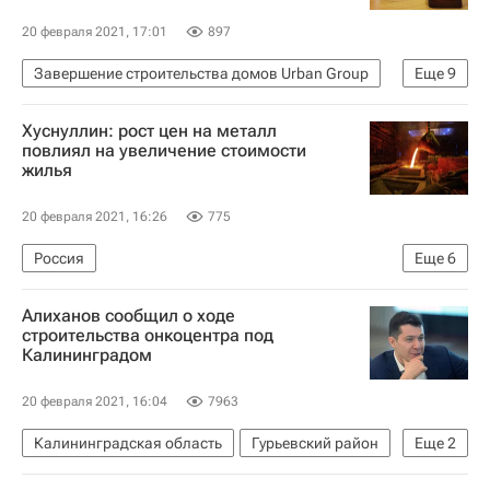
20 февраля 2021, 17:01
897
Завершение строительства домов Urban Group
Еще
9
Urban Group
Хуснуллин: рост цен на металл
Проблемы девелоперской компании Urban Group
повлиял на увеличение стоимости
жилья
Фонд развития территорий (ФРТ, ранее - Фонд защиты прав дольщиков)
Жилье
Суды
Дольщики
20 февраля 2021, 16:26
775
Обманутые дольщики в России
"Дом.РФ"
Россия
Еще
6
Россия
Министерство промышленности и торговли РФ (Минпромторг России)
Алиханов сообщил о ходе
Федеральная антимонопольная служба (ФАС России)
строительства онкоцентра под
Калининградом
Марат Хуснуллин
Жилье
Цены
Стройматериалы
20 февраля 2021, 16:04
7963
Калининградская область
Гурьевский район
Еще
2
Антон Алиханов
Больницы