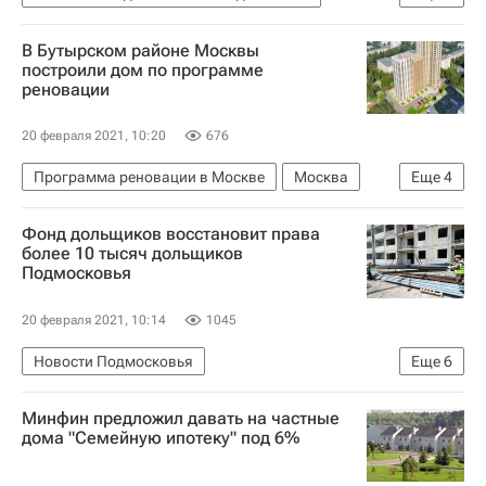
Москва
Жилье
Ремонт
В Бутырском районе Москвы
Мосжилинспекция
построили дом по программе
реновации
Городское хозяйство Москвы
Комплекс городского хозяйства Москвы
20 февраля 2021, 10:20
676
Программа реновации в Москве
Москва
Еще
4
Жилье
Программа реновации в Москве
Фонд дольщиков восстановит права
Строительство
Реновация
более 10 тысяч дольщиков
Подмосковья
20 февраля 2021, 10:14
1045
Новости Подмосковья
Еще
6
Московская область (Подмосковье)
Жилье
Минфин предложил давать на частные
Фонд развития территорий (ФРТ, ранее - Фонд защиты прав дольщиков)
дома "Семейную ипотеку" под 6%
Дольщики
Обманутые дольщики в России