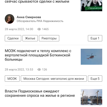
сейчас срываются сделки с жильем
Анна Смирнова
Обозреватель РИА Недвижимость
28 марта 2022, 14:00
1465
Сделки
Жилье
Риелторы
Еще
1
Аналитика – РИА Недвижимость
МОЭК подключит к теплу комплекс с
вертолетной площадкой Боткинской
больницы
28 марта 2022, 13:53
126
МОЭК
Москва Сегодня: мегаполис для жизни
Еще
5
Медучреждения
Москва
Власти Подмосковья ожидают
Газпром энергохолдинг
сохранения спроса на жилье в регионе
Городское хозяйство Москвы