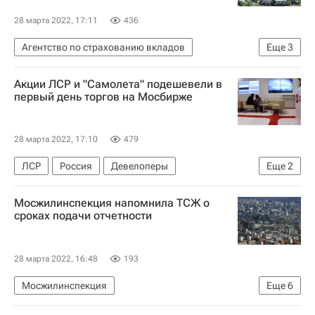
28 марта 2022, 17:11
436
Агентство по страхованию вкладов
Еще
3
Российский аукционный дом
Акции ЛСР и "Самолета" подешевели в
Земельные участки
первый день торгов на Мосбирже
Загородная недвижимость
28 марта 2022, 17:10
479
ЛСР
Россия
Девелоперы
Еще
2
Самолет (девелопер)
Московская биржа
Мосжилинспекция напомнила ТСЖ о
сроках подачи отчетности
28 марта 2022, 16:48
193
Мосжилинспекция
Еще
6
Москва Сегодня: мегаполис для жизни