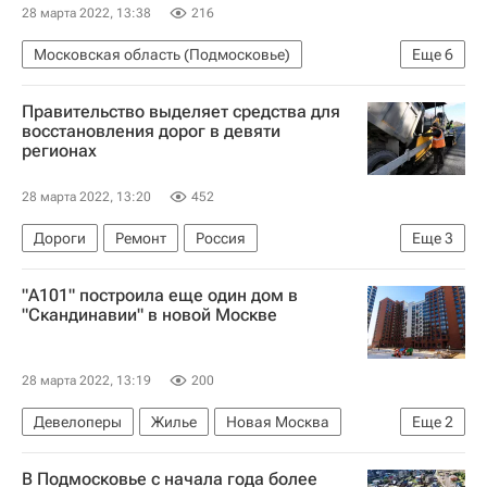
Комплекс городского хозяйства Москвы
28 марта 2022, 13:38
216
Московская область (Подмосковье)
Еще
6
Новости Подмосковья
Ипотека
Правительство выделяет средства для
Владимир Путин
Москва
Сделки
восстановления дорог в девяти
регионах
Жилье
28 марта 2022, 13:20
452
Дороги
Ремонт
Россия
Еще
3
Дальний Восток
"А101" построила еще один дом в
Министерство финансов РФ (Минфин России)
"Скандинавии" в новой Москве
Регионы
28 марта 2022, 13:19
200
Девелоперы
Жилье
Новая Москва
Еще
2
Москва
Строительство
В Подмосковье с начала года более