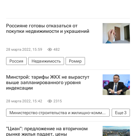
Россияне готовы отказаться от
покупки недвижимости и украшений
28 марта 2022, 15:59
482
Россия
Недвижимость
Ромир
Минстрой: тарифы ЖКХ не вырастут
выше запланированного уровня
индексации
28 марта 2022, 15:42
2315
Министерство строительства и жилищно-коммунального хозяйства РФ (Минстрой России)
Еще
3
ЖКХ
Тарифы
Ирек Файзуллин
"Циан": предложение на вторичном
рынке жилья падает, цены