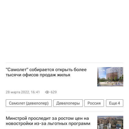
Городское хозяйство Москвы
Комплекс городского хозяйства Москвы
Жилье
ТСЖ
Россия
"Самолет" собирается открыть более
тысячи офисов продаж жилья
28 марта 2022, 16:41
629
Самолет (девелопер)
Девелоперы
Россия
Еще
4
Муром
Подольск
Жилье
Минстрой проследит за ростом цен на
Строительство
новостройки из-за льготных программ