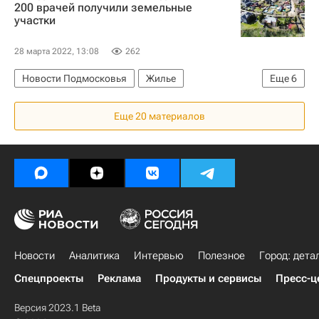
200 врачей получили земельные
участки
28 марта 2022, 13:08
262
Новости Подмосковья
Жилье
Еще
6
Светлана Стригункова
Еще 20 материалов
Московская область (Подмосковье)
Домодедово (аэропорт)
Ступино
Земельные участки
Загородная недвижимость
Новости
Аналитика
Интервью
Полезное
Город: дета
Спецпроекты
Реклама
Продукты и сервисы
Пресс-ц
Версия 2023.1 Beta