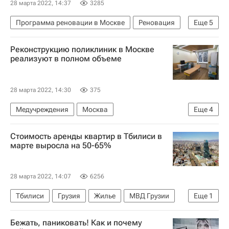
28 марта 2022, 14:37
3285
Программа реновации в Москве
Реновация
Еще
5
Программа реновации в Москве
Жилье
Реконструкцию поликлиник в Москве
Москва
Сергей Собянин
Строительство
реализуют в полном объеме
28 марта 2022, 14:30
375
Медучреждения
Москва
Еще
4
Москва Сегодня: мегаполис для жизни
Стоимость аренды квартир в Тбилиси в
Капремонт
Капремонт в Москве
марте выросла на 50-65%
Сергей Собянин
28 марта 2022, 14:07
6256
Тбилиси
Грузия
Жилье
МВД Грузии
Еще
1
Аренда
Бежать, паниковать! Как и почему