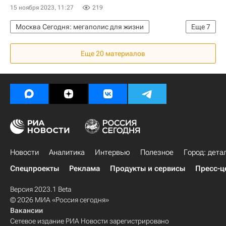
15 ноября 2023, 11:27
219
Москва Сегодня: мегаполис для жизни
Еще
7
Москва
Городское хозяйство Москвы
Еще 20 материалов
Комплекс городского хозяйства Москвы
Департамент капитального ремонта Москвы
Усадьба
Архитектура
Реставрация
Новости
Аналитика
Интервью
Полезное
Город: дета
Спецпроекты
Реклама
Продукты и сервисы
Пресс-ц
Версия 2023.1 Beta
© 2026 МИА «Россия сегодня»
Вакансии
Сетевое издание РИА Новости зарегистрировано