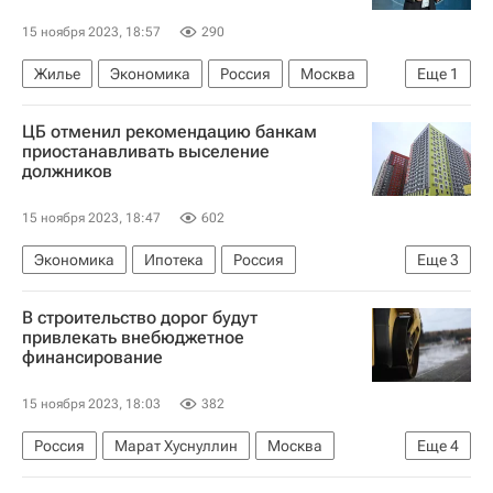
15 ноября 2023, 18:57
290
Жилье
Экономика
Россия
Москва
Еще
1
Марат Хуснуллин
ЦБ отменил рекомендацию банкам
приостанавливать выселение
должников
15 ноября 2023, 18:47
602
Экономика
Ипотека
Россия
Еще
3
Центральный Банк РФ (ЦБ РФ)
должники
В строительство дорог будут
Жилье
привлекать внебюджетное
финансирование
15 ноября 2023, 18:03
382
Россия
Марат Хуснуллин
Москва
Еще
4
Хабаровск
Дороги
Строительство