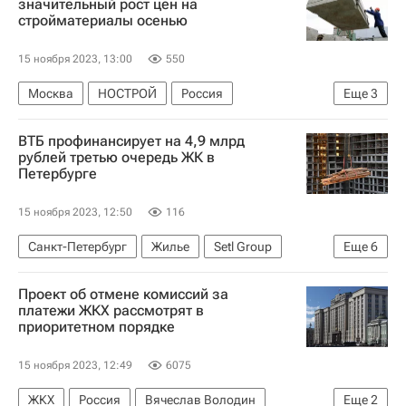
значительный рост цен на
стройматериалы осенью
Русская православная церковь
Строительство
15 ноября 2023, 13:00
550
Москва
НОСТРОЙ
Россия
Еще
3
Екатеринбург
Цены
Стройматериалы
ВТБ профинансирует на 4,9 млрд
рублей третью очередь ЖК в
Петербурге
15 ноября 2023, 12:50
116
Санкт-Петербург
Жилье
Setl Group
Еще
6
ВТБ (банк)
Петродворцовый район
Проект об отмене комиссий за
Стрельна
Строительство
Девелоперы
платежи ЖКХ рассмотрят в
приоритетном порядке
Кредиты
15 ноября 2023, 12:49
6075
ЖКХ
Россия
Вячеслав Володин
Еще
2