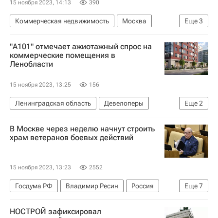
15 ноября 2023, 14:13
390
Коммерческая недвижимость
Москва
Еще
3
Офисы
Бизнес-центры
Аренда
"А101" отмечает ажиотажный спрос на
коммерческие помещения в
Ленобласти
15 ноября 2023, 13:25
156
Ленинградская область
Девелоперы
Еще
2
ГК "А101"
Коммерческая недвижимость
В Москве через неделю начнут строить
храм ветеранов боевых действий
15 ноября 2023, 13:23
2552
Госдума РФ
Владимир Ресин
Россия
Еще
7
Афганистан
Андрей Картаполов
Москва
НОСТРОЙ зафиксировал
Религия
Храмы