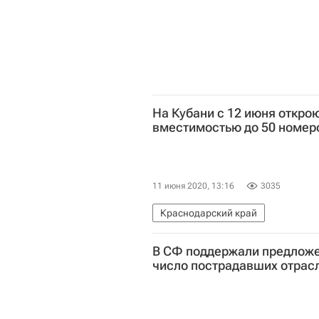
На Кубани с 12 июня откро
вместимостью до 50 номер
11 июня 2020, 13:16
3035
Краснодарский край
В СФ поддержали предложе
Вениамин Кондратьев
Коммер
число пострадавших отрас
Коронавирус COVID-19
Корона