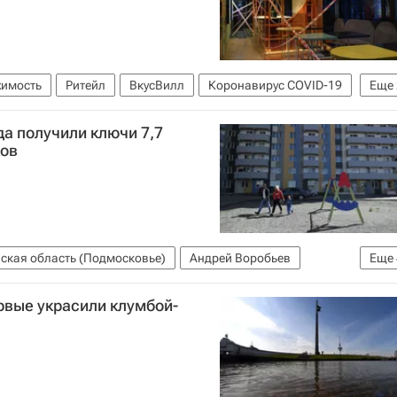
жимость
Ритейл
ВкусВилл
Коронавирус COVID-19
Еще
ая недвижимость
да получили ключи 7,7
ков
ская область (Подмосковье)
Андрей Воробьев
Еще
ые дольщики в России
Инна Федотова
рвые украсили клумбой-