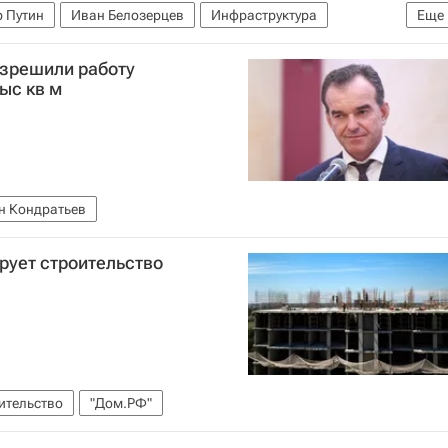
 Путин
Иван Белозерцев
Инфраструктура
Еще
азрешили работу
ыс кв м
н Кондратьев
рует строительство
ительство
"Дом.РФ"