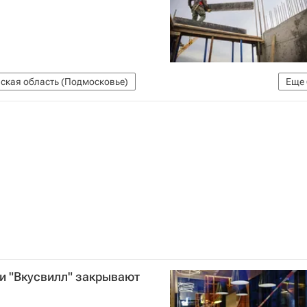
ская область (Подмосковье)
Еще
лавгосстройнадзор Московской области
Строительство
D-19
Коронавирус в России
 и "Вкусвилл" закрывают