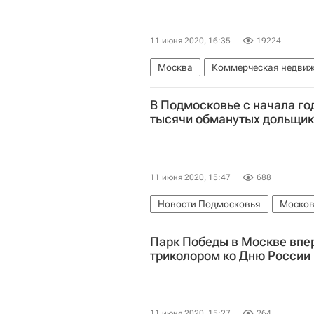
11 июня 2020, 16:35
19224
Москва
Коммерческая недви
Коронавирус в России
Торгов
В Подмосковье с начала го
тысячи обманутых дольщи
11 июня 2020, 15:47
688
Новости Подмосковья
Москов
Жилье
Дольщики
Обманут
Парк Победы в Москве впе
триколором ко Дню России
11 июня 2020, 15:27
264