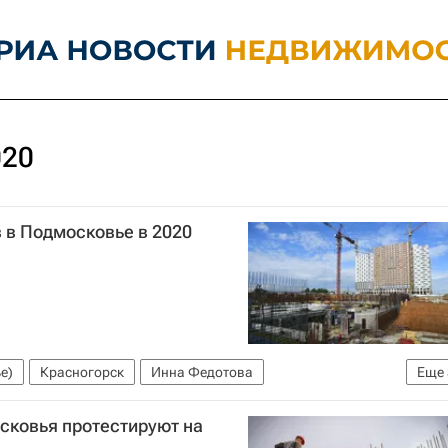
020
 в Подмосковье в 2020
е)
Красногорск
Инна Федотова
Еще
Строительство
сковья протестируют на