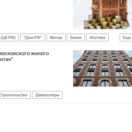
 (ЦБ РФ)
"Дом.РФ"
Жилье
Банки
Ипотека
Еще
московского жилого
нтан"
Строительство
Девелоперы