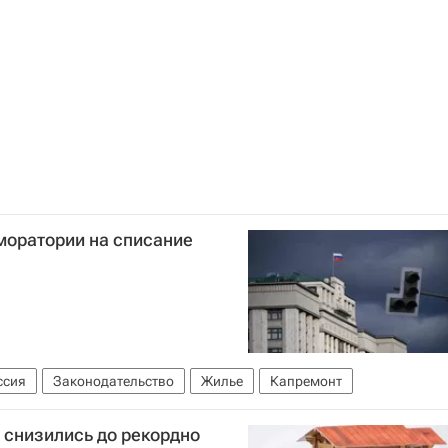
 моратории на списание
ссия
Законодательство
Жилье
Капремонт
 снизились до рекордно