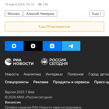
15 марта 2023, 10:14
130
Москва
Алексей Немерюк
Еще
1
Коммерческая недвижимость
Еще 20 материалов
Новости
Аналитика
Интервью
Полезное
Город: дета
Спецпроекты
Реклама
Продукты и сервисы
Пресс-ц
Версия 2023.1 Beta
© 2026 МИА «Россия сегодня»
Вакансии
Сетевое издание РИА Новости зарегистрировано