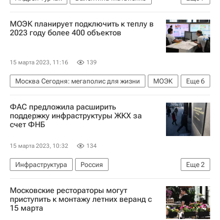
Совет Федерации РФ
Единая Россия
МОЭК планирует подключить к теплу в
Россия
Капремонт
Школы
2023 году более 400 объектов
Инфраструктура
Социальная инфраструктура
15 марта 2023, 11:16
139
Москва Сегодня: мегаполис для жизни
МОЭК
Еще
6
Газпром энергохолдинг
Москва
ФАС предложила расширить
Городское хозяйство Москвы
поддержку инфраструктуры ЖКХ за
счет ФНБ
Комплекс городского хозяйства Москвы
ЖКХ
Теплоснабжение
15 марта 2023, 10:32
134
Инфраструктура
Россия
Еще
2
Федеральная антимонопольная служба (ФАС России)
Московские рестораторы могут
ЖКХ
приступить к монтажу летних веранд с
15 марта