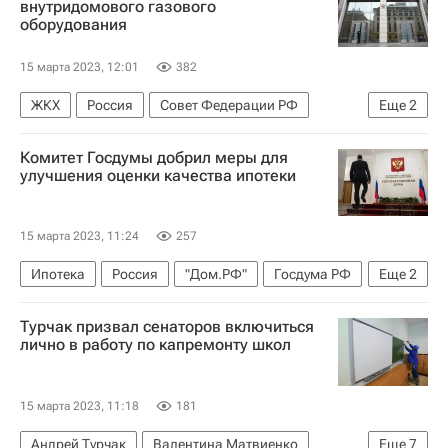
внутридомового газового
оборудования
15 марта 2023, 12:01
382
ЖКХ
Россия
Совет Федерации РФ
Еще
2
Жилье
Законодательство
Комитет Госдумы добрил меры для
улучшения оценки качества ипотеки
15 марта 2023, 11:24
257
Ипотека
Россия
"Дом.РФ"
Госдума РФ
Еще
2
Жилье
Кредиты
Турчак призвал сенаторов включиться
лично в работу по капремонту школ
15 марта 2023, 11:18
181
Андрей Турчак
Валентина Матвиенко
Еще
7