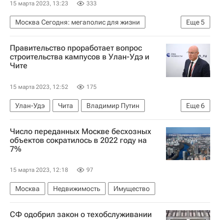
15 марта 2023, 13:23
333
Москва Сегодня: мегаполис для жизни
Еще
5
Жилье
Москва
Мосжилинспекция
Правительство проработает вопрос
Городское хозяйство Москвы
строительства кампусов в Улан-Удэ и
Чите
Комплекс городского хозяйства Москвы
15 марта 2023, 12:52
175
Улан-Удэ
Чита
Владимир Путин
Еще
6
Дмитрий Чернышенко
Валерий Фальков
Число переданных Москве бесхозных
Россия
объектов сократилось в 2022 году на
7%
Национальный исследовательский ядерный университет "МИФИ"
Государственная корпорация по атомной энергии "Росатом"
15 марта 2023, 12:18
97
Строительство
Москва
Недвижимость
Имущество
СФ одобрил закон о техобслуживании