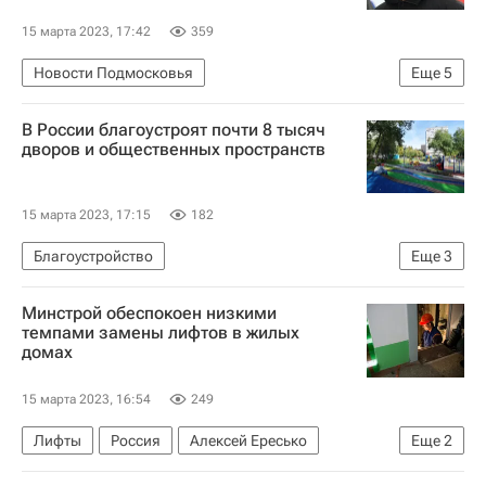
15 марта 2023, 17:42
359
Новости Подмосковья
Еще
5
Московская область (Подмосковье)
Власиха
В России благоустроят почти 8 тысяч
Краснознаменск
Андрей Воробьев
дворов и общественных пространств
Капремонт
15 марта 2023, 17:15
182
Благоустройство
Еще
3
Министерство строительства и жилищно-коммунального хозяйства РФ (Минстрой России)
Минстрой обеспокоен низкими
Марат Хуснуллин
Россия
темпами замены лифтов в жилых
домах
15 марта 2023, 16:54
249
Лифты
Россия
Алексей Ересько
Еще
2
Министерство строительства и жилищно-коммунального хозяйства РФ (Минстрой России)