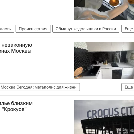
ласть
Происшествия
Обманутые дольщики в России
Еще
 незаконную
йонах Москвы
Москва Сегодня: мегаполис для жизни
Еще
Комплекс городского хозяйства Москвы
Жилье
илье близким
 "Крокусе"