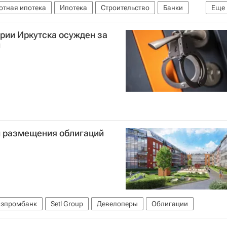
отная ипотека
Ипотека
Строительство
Банки
Еще
рии Иркутска осужден за
и
м размещения облигаций
азпромбанк
Setl Group
Девелоперы
Облигации