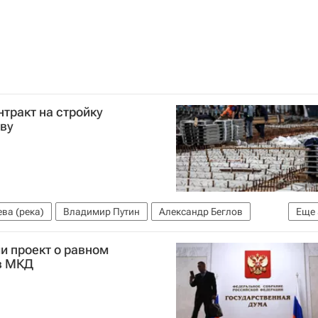
нтракт на стройку
еву
ва (река)
Владимир Путин
Александр Беглов
Еще
надзор
Мосты
Строительство
Инфраструктура
ии проект о равном
 в МКД