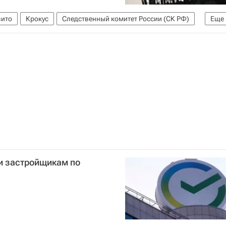
вито
Крокус
Следственный комитет России (СК РФ)
Еще
 "Крокус Сити Холле"
Жилье
Аренда
Украина
и застройщикам по