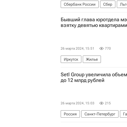
Сбербанк России
Сбер
Льг
Девелоперы
Бывший глава юротдела мэ
взятку девятью квартирам
26 марта 2024, 15:51
770
Иркутск
Жилье
Setl Group увеличила объе
до 12 млрд рублей
26 марта 2024, 15:03
215
Россия
Санкт-Петербург
Г