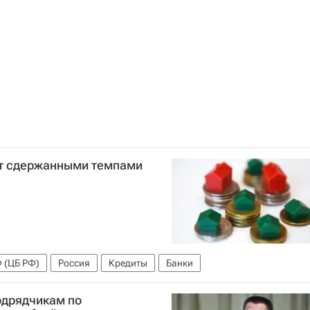
тет сдержанными темпами
 (ЦБ РФ)
Россия
Кредиты
Банки
одрядчикам по