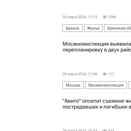
26 марта 2024, 17:12
1066
Брянск
Жилье
Брянская об
Дольщики
Криминал
Мосжилинспекция выявила
перепланировку в двух ра
26 марта 2024, 17:06
177
Москва
Мосжилинспекция
Городское хозяйство Москвы
"Авито" оплатит съемное ж
пострадавших и погибших в
26 марта 2024, 16:53
415