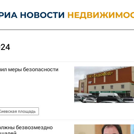
024
лил меры безопасности
Киевская площадь
олжны безвозмездно
ощадей