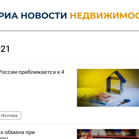
021
России приближается к 4
Ипотека
х обмана при
оды