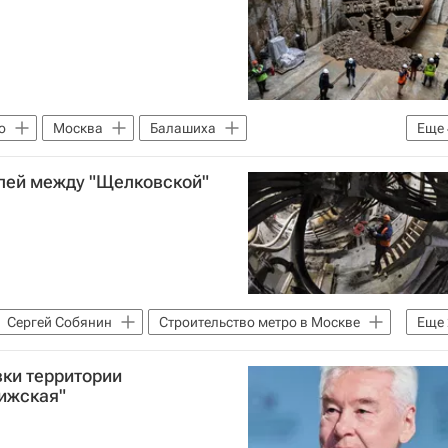
о
Москва
Балашиха
Еще
 Собянин
Строительство метро в Москве
лей между "Щелковской"
Сергей Собянин
Строительство метро в Москве
Еще
вки территории
рижская"