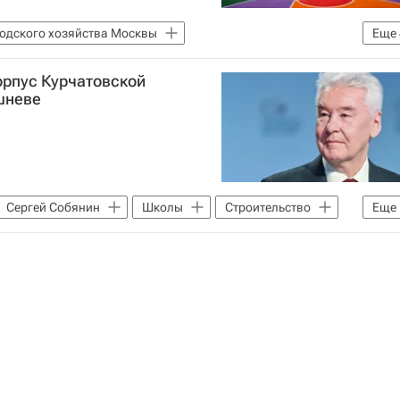
одского хозяйства Москвы
Еще
Москва
Москва Сегодня: мегаполис для жизни
орпус Курчатовской
ь
шневе
Сергей Собянин
Школы
Строительство
Еще