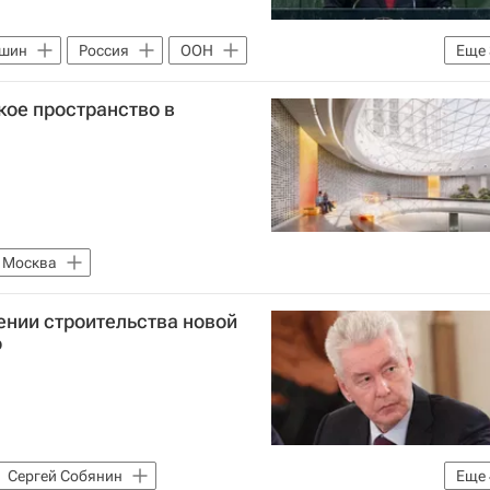
ишин
Россия
ООН
Еще
Министерство строительства и жилищно-коммунального хозяйства РФ (Минстрой России)
кое пространство в
я среда
Москва
ении строительства новой
о
Сергей Собянин
Еще