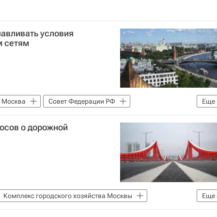
навливать условия
м сетям
Москва
Совет Федерации РФ
Еще
осов о дорожной
Комплекс городского хозяйства Москвы
Еще
жизни
Городское хозяйство Москвы