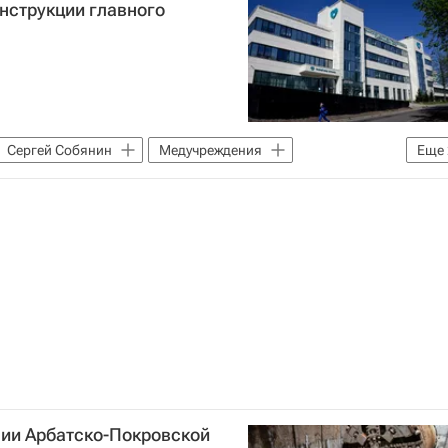
нструкции главного
ь
Дороги
Сергей Собянин
Медучреждения
Еще
 инфраструктура
нии Арбатско-Покровской