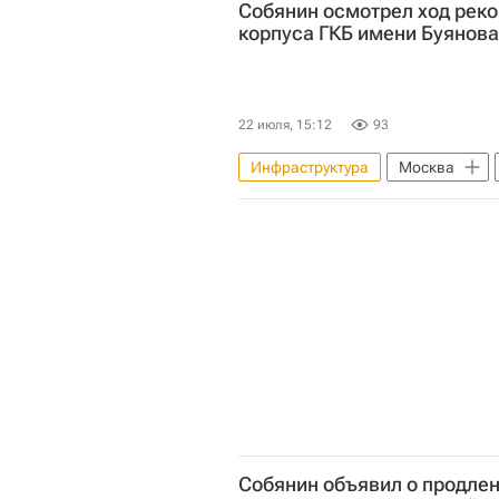
Собянин осмотрел ход реко
Город: детали – РИА Недвижимост
корпуса ГКБ имени Буянова
22 июля, 15:12
93
Инфраструктура
Москва
Строительство
Социальная
Собянин объявил о продле