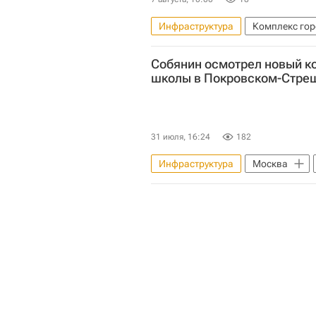
Инфраструктура
Комплекс гор
Городское хозяйство Москвы
Собянин осмотрел новый к
Город: детали – РИА Недвижимост
школы в Покровском-Стре
31 июля, 16:24
182
Инфраструктура
Москва
Социальная инфраструктура