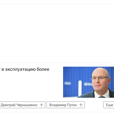
МЧС России (Министерство РФ по делам гражданской обороны, чрезвычайным ситуациям и ликвидации последствий стихийных бедствий)
нальной гвардии РФ (Росгвардия)
Школы
т в эксплуатацию более
Дмитрий Чернышенко
Владимир Путин
Еще
труктура