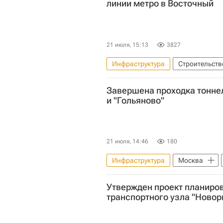
линии метро в Восточный
21 июля, 15:13
3827
Инфраструктура
Строительств
Щелковский район
Сергей
Завершена проходка тонне
Метро
и "Гольяново"
21 июля, 14:46
180
Инфраструктура
Москва
Метро
Строительство
Утвержден проект планиро
транспортного узла "Ново