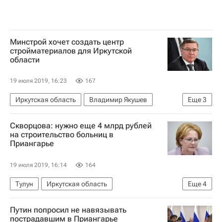
Минстрой хочет создать центр
стройматериалов для Иркутской
области
19 июля 2019, 16:23
167
Иркутская область
Владимир Якушев
Еще
3
Стройматериалы
Скворцова: нужно еще 4 млрд рублей
Паводок в Иркутской области
на строительство больниц в
Приангарье
Министерство строительства и жилищно-коммунального хозяйства РФ (Минстрой России)
19 июля 2019, 16:14
164
Тулун
Иркутская область
Еще
4
Вероника Скворцова
Путин попросил не навязывать
Министерство здравоохранения РФ (Минздрав России)
пострадавшим в Приангарье