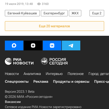
19 июля 2019, 13:48
3160
Евгений Куйвашев
Екатеринбург
ЖКХ
Еще
2
Покрас Лампас
Россия
Еще 20 материалов
Новости
Аналитика
Интервью
Полезное
Город: дета
Спецпроекты
Реклама
Продукты и сервисы
Пресс-ц
Версия 2023.1 Beta
© 2026 МИА «Россия сегодня»
Вакансии
Сетевое издание РИА Новости зарегистрировано