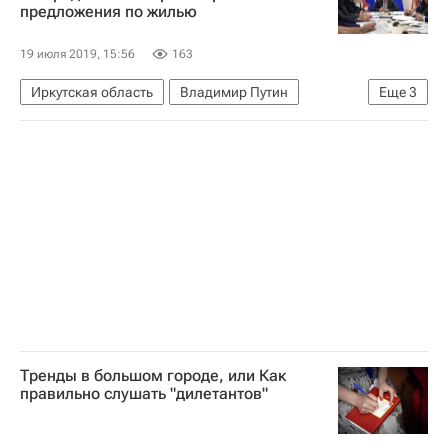
предложения по жилью
Строительство
Медучреждения
19 июля 2019, 15:56
163
Иркутская область
Владимир Путин
Еще
3
Происшествия
Жилье
Паводок в Иркутской области
Тренды в большом городе, или Как
правильно слушать "дилетантов"