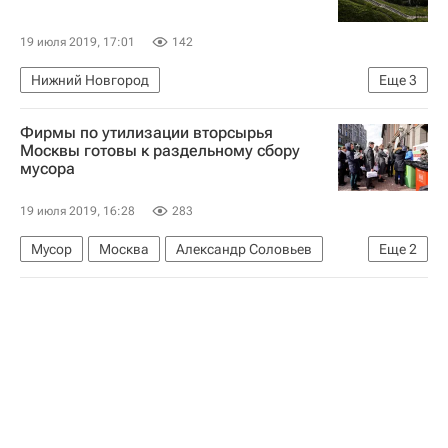
19 июля 2019, 17:01
142
Нижний Новгород
Еще
3
Следственный комитет России (СК РФ)
Жилье
Фирмы по утилизации вторсырья
Сироты
Москвы готовы к раздельному сбору
мусора
19 июля 2019, 16:28
283
Мусор
Москва
Александр Соловьев
Еще
2
Департамент жилищно-коммунального хозяйства Москвы
Москва Сегодня: мегаполис для жизни