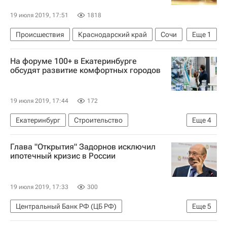
19 июля 2019, 17:51
1818
Происшествия
Краснодарский край
Сочи
Еще
1
Криминал
На форуме 100+ в Екатеринбурге
обсудят развитие комфортных городов
19 июля 2019, 17:44
172
Екатеринбург
Строительство
Еще
4
Городская среда
Урбанистика
Глава "Открытия" Задорнов исключил
100+ Forum Russia 2019
100+ Forum Russia
ипотечный кризис в России
19 июля 2019, 17:33
300
Центральный Банк РФ (ЦБ РФ)
Еще
5
Михаил Задорнов (банкир)
Жилье
Банки