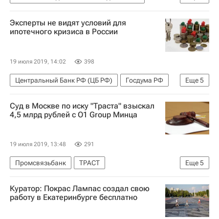
Москва
МОЭК
Эксперты не видят условий для
Городское хозяйство Москвы
ипотечного кризиса в России
Комплекс городского хозяйства Москвы
Городская среда
Парки
19 июля 2019, 14:02
398
Центральный Банк РФ (ЦБ РФ)
Госдума РФ
Еще
5
Алексей Моисеев
Анатолий Аксаков
Суд в Москве по иску "Траста" взыскал
Министерство финансов РФ (Минфин России)
4,5 млрд рублей с O1 Group Минца
Банки
Ипотека
19 июля 2019, 13:48
291
Промсвязьбанк
ТРАСТ
Еще
5
Девятый арбитражный апелляционный суд
Куратор: Покрас Лампас создал свою
O1 Group
Суды
Банки
работу в Екатеринбурге бесплатно
Проблемы O1 Group Бориса Минца