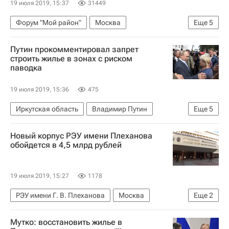
19 июля 2019, 15:37
31449
Форум "Мой район"
Москва
Еще
5
Городская среда
Градостроительство
Путин прокомментировал запрет
Урбанистика
Форум "Мой район"
строить жилье в зонах с риском
паводка
Аналитика – РИА Недвижимость
19 июля 2019, 15:36
475
Иркутская область
Владимир Путин
Еще
5
Законодательство
Жилье
Строительство
Новый корпус РЭУ имени Плеханова
Регионы
Паводок в Иркутской области
обойдется в 4,5 млрд рублей
19 июля 2019, 15:27
1178
РЭУ имени Г. В. Плеханова
Москва
Еще
2
Строительство
Вузы
Мутко: восстановить жилье в