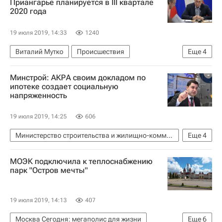
Приангарье планируется в III квартале
2020 года
19 июля 2019, 14:33
1240
Виталий Мутко
Происшествия
Еще
4
Иркутская область
Владимир Путин
Минстрой: АКРА своим докладом по
Жилье
Паводок в Иркутской области
ипотеке создает социальную
напряженность
19 июля 2019, 14:25
606
Министерство строительства и жилищно-коммунального хозяйства РФ (Минстрой России)
Еще
4
Никита Стасишин
Ипотека
АКРА
МОЭК подключила к теплоснабжению
Банки
парк "Остров мечты"
19 июля 2019, 14:13
407
Москва Сегодня: мегаполис для жизни
Еще
6