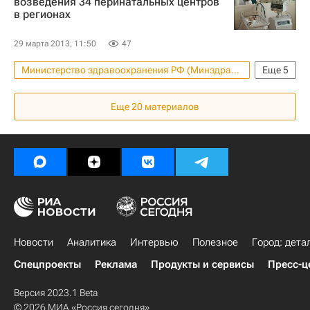
возведения 34 перинатальных центров
в регионах
Регионы
Россия
29 марта 2013, 11:50
47
Министерство здравоохранения РФ (Минздрав России)
Еще
5
Новости - Недвижимость
Еще
20
материалов
Строительство
Медучреждения
Инфраструктура
Россия
Новости
Аналитика
Интервью
Полезное
Город: дета
Спецпроекты
Реклама
Продукты и сервисы
Пресс-ц
Версия 2023.1 Beta
© 2026 МИА «Россия сегодня»