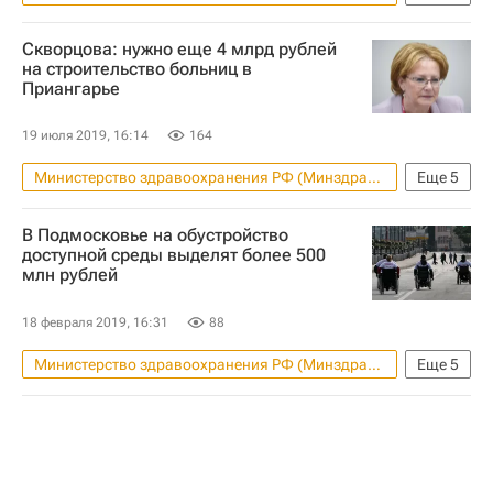
Чита
Забайкальский край
Скворцова: нужно еще 4 млрд рублей
Вероника Скворцова
на строительство больниц в
Приангарье
Александр Осипов
Строительство
Социальная инфраструктура
19 июля 2019, 16:14
164
Медучреждения
Инфраструктура
Министерство здравоохранения РФ (Минздрав России)
Еще
5
Тулун
Иркутская область
В Подмосковье на обустройство
Вероника Скворцова
Строительство
доступной среды выделят более 500
млн рублей
Медучреждения
18 февраля 2019, 16:31
88
Министерство здравоохранения РФ (Минздрав России)
Еще
5
Новости Подмосковья
Московская область (Подмосковье)
Новости - Недвижимость