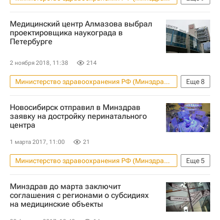
Новости - Недвижимость
Медицинский центр Алмазова выбрал
Татьяна Яковлева
Ремонт
проектировщика наукограда в
Петербурге
Медучреждения
Капремонт
Больницы
Нацпроекты
2 ноября 2018, 11:38
214
Инфраструктура
Россия
Министерство здравоохранения РФ (Минздрав России)
Еще
8
Новости - Недвижимость
Новосибирск отправил в Минздрав
Санкт-Петербург
заявку на достройку перинатального
центра
Федеральный центр сердца, крови и эндокринологии
Правительство РФ
Строительство
1 марта 2017, 11:00
21
Архитектура
Проект
Россия
Министерство здравоохранения РФ (Минздрав России)
Еще
5
Новости - Недвижимость
Минздрав до марта заключит
Новосибирская область
соглашения с регионами о субсидиях
на медицинские объекты
Медучреждения
Инфраструктура