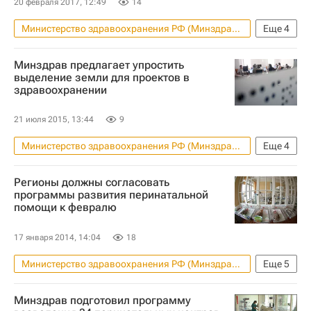
Россия
20 февраля 2017, 12:49
14
Министерство здравоохранения РФ (Минздрав России)
Еще
4
Новости - Недвижимость
Минздрав предлагает упростить
Недвижимость
Субсидии
Россия
выделение земли для проектов в
здравоохранении
21 июля 2015, 13:44
9
Министерство здравоохранения РФ (Минздрав России)
Еще
4
Новости - Недвижимость
Регионы должны согласовать
Законодательство
Земельные участки
программы развития перинатальной
помощи к февралю
Россия
17 января 2014, 14:04
18
Министерство здравоохранения РФ (Минздрав России)
Еще
5
Новости - Недвижимость
Минздрав подготовил программу
Строительство
Медучреждения