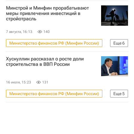
Минстрой и Минфин прорабатывают
меры привлечения инвестиций в
стройотрасль
7 августа, 16:13
140
Министерство финансов РФ (Минфин России)
Еще
6
Жилье
Москва
Россия
Хуснуллин рассказал о росте доли
Никита Стасишин
строительства в ВВП России
Министерство строительства и жилищно-коммунального хозяйства РФ (Минстрой России)
Сбербанк России
16 июля, 15:23
131
Министерство финансов РФ (Минфин России)
Еще
5
Строительство
Россия
Москва
Марат Хуснуллин
Владимир Путин