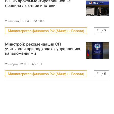
В ПСБ прокомментировали новые
Загородная недвижимость
правила льготной ипотеки
23 апреля, 09:04
207
Министерство финансов РФ (Минфин России)
Еще
7
Льготная ипотека
Россия
Минстрой: рекомендации СП
Центральный Банк РФ (ЦБ РФ)
Ипотека
учитывали при подходах к управлению
капвложениями
Жилье
Кредиты
Банки
26 марта, 12:03
101
Министерство финансов РФ (Минфин России)
Еще
5
Россия
Москва
Министерство строительства и жилищно-коммунального хозяйства РФ (Минстрой России)
Министерство экономического развития РФ (Минэкономразвития России)
Строительство