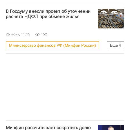
Жилье
Москва
Россия
В Госдуму внесли проект об уточнении
Марат Хуснуллин
ЦИАН
расчета НДФЛ при обмене жилья
ГК "А101"
Льготная ипотека
Ипотека
Риелторы
26 июня, 11:15
152
Министерство финансов РФ (Минфин России)
Еще
4
Россия
Госдума РФ
Законодательство
Жилье
Минфин рассчитывает сократить долю