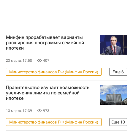
Минфин прорабатывает варианты
расширения программы семейной
ипотеки
23 марта, 17:58
407
Министерство финансов РФ (Минфин России)
Еще
6
Россия
Москва
Правительство изучает возможность
Московская область (Подмосковье)
увеличения лимита по семейной
ипотеке
Льготная ипотека
Ипотека
Жилье
13 марта, 17:39
973
Министерство финансов РФ (Минфин России)
Еще
10
Жилье
Москва
Россия