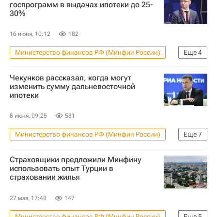
госпрограмм в выдачах ипотеки до 25-
30%
16 июня, 10:12
182
Министерство финансов РФ (Минфин России)
Еще
4
Льготная ипотека
Ипотека
Чекунков рассказал, когда могут
Жилье
Кредиты
изменить сумму дальневосточной
ипотеки
8 июня, 09:25
581
Министерство финансов РФ (Минфин России)
Еще
7
ПМЭФ-2026
Дальний Восток
Страховщики предложили Минфину
Арктика
Россия
использовать опыт Турции в
страховании жилья
Алексей Чекунков
Ипотека
Кредиты
27 мая, 17:48
147
Министерство финансов РФ (Минфин России)
Еще
5