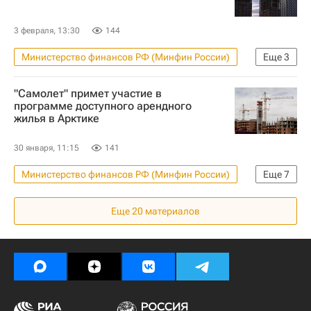
Ипотека
Банки
3 февраля, 13:30
144
Министерство финансов РФ (Минфин России)
Еще
3
Россия
Центральный Банк РФ (ЦБ РФ)
"Самолет" примет участие в
Ипотека
программе доступного арендного
жилья в Арктике
30 января, 11:15
141
Министерство финансов РФ (Минфин России)
Еще
7
Жилье
Арктика
Россия
Еще
20
материалов
Мурманская область
Михаил Кенин
"Дом.РФ"
Министерство строительства и жилищно-коммунального хозяйства РФ (Минстрой России)