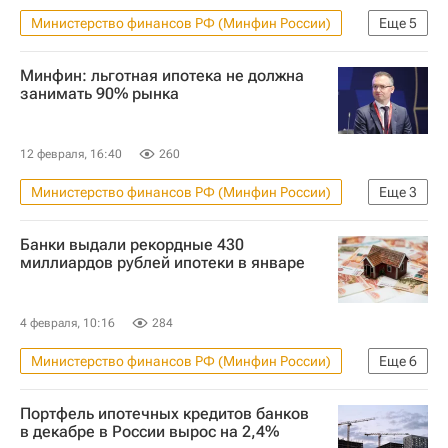
Министерство финансов РФ (Минфин России)
Еще
5
Россия
Москва
Михаил Кенин
Минфин: льготная ипотека не должна
Строительство
Девелоперы
занимать 90% рынка
12 февраля, 16:40
260
Министерство финансов РФ (Минфин России)
Еще
3
Льготная ипотека
Россия
Банки выдали рекордные 430
Ипотека
миллиардов рублей ипотеки в январе
4 февраля, 10:16
284
Министерство финансов РФ (Минфин России)
Еще
6
Жилье
Россия
Москва
Портфель ипотечных кредитов банков
Московская область (Подмосковье)
в декабре в России вырос на 2,4%