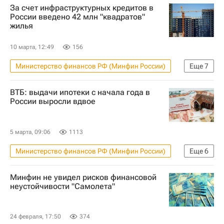
За счет инфраструктурных кредитов в
Московская область (Подмосковье)
России введено 42 млн "квадратов"
жилья
Сергей Обухов
Антон Силуанов
КПРФ
Госдума РФ
10 марта, 12:49
156
Льготная ипотека
Правительство РФ
Министерство финансов РФ (Минфин России)
Еще
7
Жилье
Россия
Марат Хуснуллин
ВТБ: выдачи ипотеки с начала года в
Михаил Мишустин
России выросли вдвое
Министерство экономического развития РФ (Минэкономразвития России)
Строительство
Регионы
5 марта, 09:06
1113
Министерство финансов РФ (Минфин России)
Еще
6
Россия
Ипотека
Банки
Минфин не увидел рисков финансовой
ВТБ (банк)
Жилье
Кредиты
неустойчивости "Самолета"
24 февраля, 17:50
374