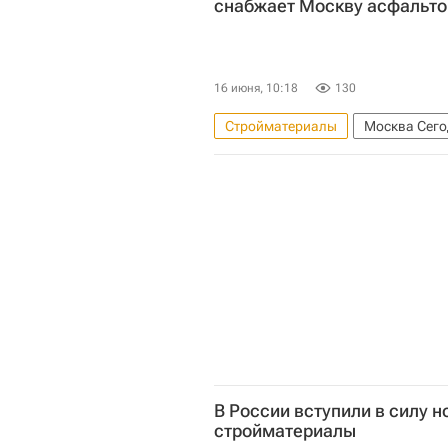
снабжает Москву асфальт
16 июня, 10:18
130
Стройматериалы
Москва Сего
Комплекс городского хозяйства 
Город: детали – РИА Недвижимост
В России вступили в силу 
стройматериалы