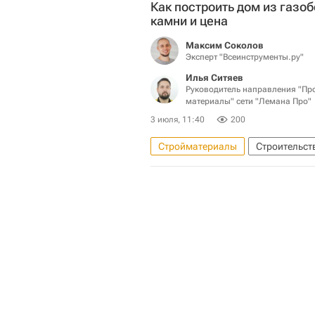
Как построить дом из газо
Городское хозяйство Москвы
камни и цена
Максим Соколов
Эксперт "Всеинструменты.ру"
Илья Ситяев
Руководитель направления "Про
материалы" сети "Лемана Про"
3 июля, 11:40
200
Стройматериалы
Строительст
Полезное – РИА Недвижимость