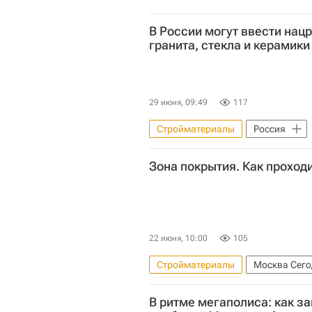
В России могут ввести нац
гранита, стекла и керамики
29 июня, 09:49
117
Стройматериалы
Россия
Министерство промышленности и 
Зона покрытия. Как проход
Евразийский экономический сою
22 июня, 10:00
105
Стройматериалы
Москва Сего
Комплекс городского хозяйства 
В ритме мегаполиса: как з
Город: детали – РИА Недвижимост