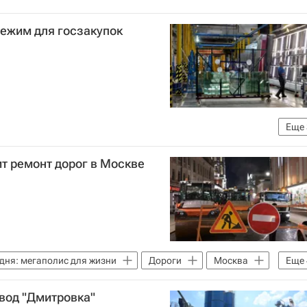
режим для госзакупок
Еще
торговли РФ (Минпромторг России)
ит ремонт дорог в Москве
Министерство строительства и жилищно-коммунального хозяйства РФ (Минстрой России)
з
дня: мегаполис для жизни
Дороги
Москва
Еще
Москвы
Городское хозяйство Москвы
авод "Дмитровка"
ь
Инфраструктура