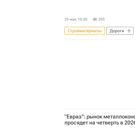
25 мая, 10:00
595
Стройматериалы
Дороги
Комплекс городского хозяйства 
Городское хозяйство Москвы
Автомобильные дороги
ГИ
"Евраз": рынок металлокон
просядет на четверть в 202