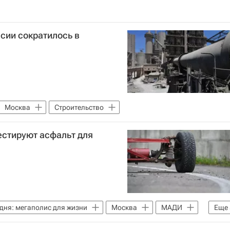
сии сократилось в
Москва
Строительство
естируют асфальт для
дня: мегаполис для жизни
Москва
МАДИ
Еще
го хозяйства Москвы