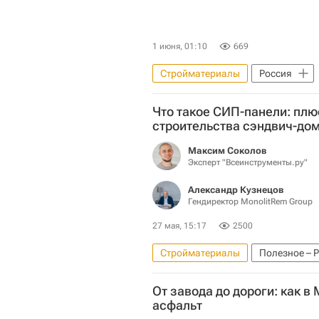
1 июня, 01:10
669
Стройматериалы
Россия
Что такое СИП-панели: пл
строительства сэндвич-до
Максим Соколов
Эксперт "Всеинструменты.ру"
Александр Кузнецов
Гендиректор MonolitRem Group
27 мая, 15:17
2500
Стройматериалы
Полезное – 
От завода до дороги: как в
асфальт