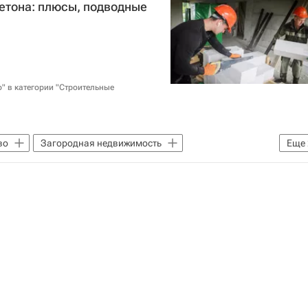
бетона: плюсы, подводные
Город: детали – РИА Недвижимость
Дороги
" в категории "Строительные
во
Загородная недвижимость
Еще
Жилье