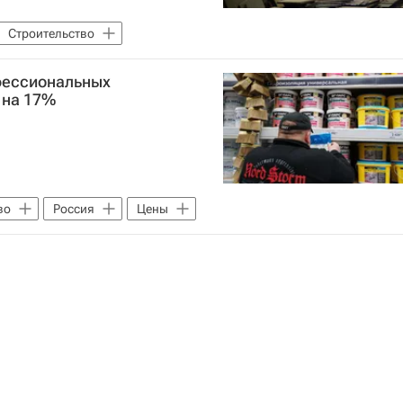
Строительство
офессиональных
 на 17%
во
Россия
Цены