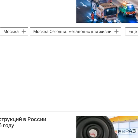
Москва
Москва Сегодня: мегаполис для жизни
Еще
Москвы
Инфраструктура
Город: детали – РИА Недвижимость
БДД МВД РФ
струкций в России
6 году