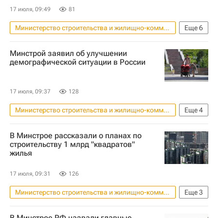
17 июля, 09:49
81
Министерство строительства и жилищно-коммунального хозяйства РФ (Минстрой России)
Еще
6
Никита Стасишин
Россия
ООН
Минстрой заявил об улучшении
Нью-Йорк (город)
Инфраструктура
демографической ситуации в России
Городская среда
17 июля, 09:37
128
Министерство строительства и жилищно-коммунального хозяйства РФ (Минстрой России)
Еще
4
Россия
Никита Стасишин
ООН
В Минстрое рассказали о планах по
Демография
строительству 1 млрд "квадратов"
жилья
17 июля, 09:31
126
Министерство строительства и жилищно-коммунального хозяйства РФ (Минстрой России)
Еще
3
Строительство
Россия
В Минстрое РФ назвали главные