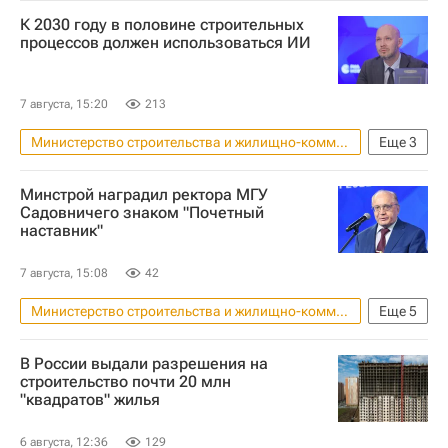
К 2030 году в половине строительных
процессов должен использоваться ИИ
7 августа, 15:20
213
Министерство строительства и жилищно-коммунального хозяйства РФ (Минстрой России)
Еще
3
Россия
Москва
Строительство
Минстрой наградил ректора МГУ
Садовничего знаком "Почетный
наставник"
7 августа, 15:08
42
Министерство строительства и жилищно-коммунального хозяйства РФ (Минстрой России)
Еще
5
Москва
Россия
Ирек Файзуллин
В России выдали разрешения на
Виктор Садовничий
строительство почти 20 млн
"квадратов" жилья
МГУ имени М. В. Ломоносова
6 августа, 12:36
129