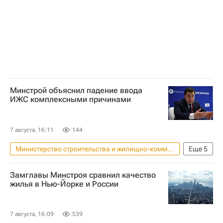
Сбербанк России
Минстрой объяснил падение ввода
ИЖС комплексными причинами
7 августа, 16:11
144
Министерство строительства и жилищно-коммунального хозяйства РФ (Минстрой России)
Еще
5
Россия
Никита Стасишин
Замглавы Минстроя сравнил качество
Сбербанк России
ДомКлик
жилья в Нью-Йорке и России
Индивидуальное жилищное строительство (ИЖС)
7 августа, 16:09
539