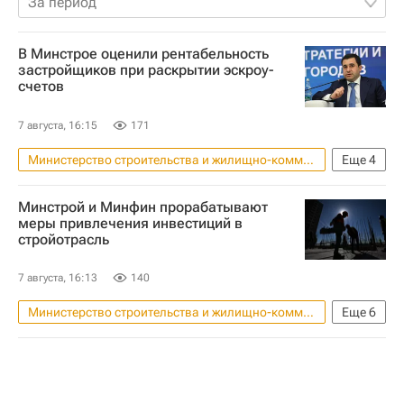
За период
В Минстрое оценили рентабельность
застройщиков при раскрытии эскроу-
счетов
7 августа, 16:15
171
Министерство строительства и жилищно-коммунального хозяйства РФ (Минстрой России)
Еще
4
Россия
Никита Стасишин
Минстрой и Минфин прорабатывают
Сбербанк России
ДомКлик
меры привлечения инвестиций в
стройотрасль
7 августа, 16:13
140
Министерство строительства и жилищно-коммунального хозяйства РФ (Минстрой России)
Еще
6
Жилье
Москва
Россия
Никита Стасишин
Министерство финансов РФ (Минфин России)