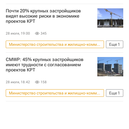
Водоснабжение
Россия
Почти 20% крупных застройщиков
Светлана Разворотнева
видят высокие риски в экономике
проектов КРТ
Федеральная служба по надзору в сфере защиты прав потребителей и благополучия человека (Роспотребнадзор)
Госдума РФ
ЖКХ
28 июля, 19:00
345
Министерство строительства и жилищно-коммунального хозяйства РФ (Минстрой России)
Еще
1
Россия
CMWP: 45% крупных застройщиков
имеют трудности с согласованием
проектов КРТ
28 июля, 18:42
158
Министерство строительства и жилищно-коммунального хозяйства РФ (Минстрой России)
Еще
1
Россия