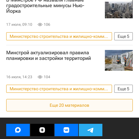
Никита Стасишин
градостроительные минусы Нью-
Йорка
17 июля, 09:10
106
Министерство строительства и жилищно-коммунального хозяйства РФ (Минстрой России)
Еще
5
Нью-Йорк (город)
Россия
Минстрой актуализировал правила
Никита Стасишин
ООН
планировки и застройки территорий
Градостроительство
16 июля, 14:23
104
Министерство строительства и жилищно-коммунального хозяйства РФ (Минстрой России)
Еще
5
Жилье
Россия
Москва
Еще
20
материалов
Сергей Музыченко
Строительство