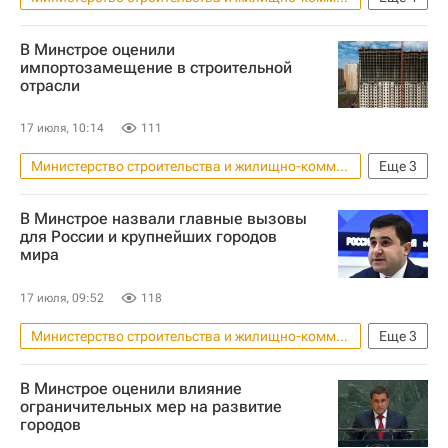
Россия
США
Никита Стасишин
В Минстрое оценили
Строительство
импортозамещение в строительной
отрасли
17 июля, 10:14
111
Министерство строительства и жилищно-коммунального хозяйства РФ (Минстрой России)
Еще
3
Никита Стасишин
ООН
В Минстрое назвали главные вызовы
Строительство
для России и крупнейших городов
мира
17 июля, 09:52
118
Министерство строительства и жилищно-коммунального хозяйства РФ (Минстрой России)
Еще
3
Жилье
Россия
Никита Стасишин
В Минстрое оценили влияние
ограничительных мер на развитие
городов