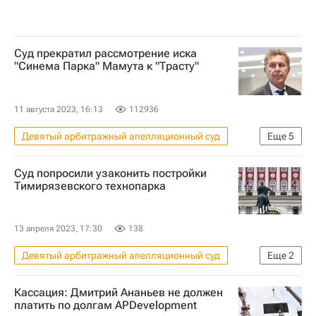
Суд прекратил рассмотрение иска
"Синема Парка" Мамута к "Трасту"
11 августа 2023, 16:13
112936
Девятый арбитражный апелляционный суд
Еще
5
Коммерческая недвижимость
Россия
Суд попросили узаконить постройки
Александр Мамут
ТРАСТ
Москва
Тимирязевского технопарка
13 апреля 2023, 17:30
138
Девятый арбитражный апелляционный суд
Еще
2
Москва
Коммерческая недвижимость
Кассация: Дмитрий Ананьев не должен
платить по долгам APDevelopment