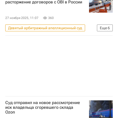
расторжение договоров с OBI в России
Генеральная прокуратура РФ
Коммерческая недвижимость
27 ноября 2025, 11:07
360
Девятый арбитражный апелляционный суд
Еще
6
Россия
Москва
OBI
Федеральная служба по интеллектуальной собственности (Роспатент)
Ритейл
Торговая недвижимость
Суд отправил на новое рассмотрение
иск владельца сгоревшего склада
Ozon