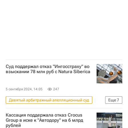
Происшествия
Москва
Мосжилинспекция
МОЭК
Городское хозяйство Москвы
Комплекс городского хозяйства Москвы
Штрафы
Управляющие компании
Суд поддержал отказ "Ингосстраху" во
взыскании 78 млн руб с Natura Siberica
5 сентября 2024, 14:05
247
Девятый арбитражный апелляционный суд
Еще
7
Происшествия
Кассация поддержала отказ Crocus
Коммерческая недвижимость
Москва
Group в иске к "Автодору" на 6 млрд
рублей
Московская область (Подмосковье)