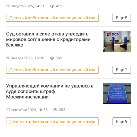
20 августа 2025, 14:31
423
Девятый арбитражный апелляционный суд
Еще
5
Московская область (Подмосковье)
Суд оставил в силе отказ утвердить
Истринский район
Москва
Ozon
мировое соглашение с кредиторами
Блажко
Ингосстрах
30 января 2025, 15:36
352
Девятый арбитражный апелляционный суд
Еще
2
Максим Блажко
Промсвязьбанк
Управляющей компании не удалось в
суде оспорить штраф
Мосжилинспекции
17 сентября 2024, 16:38
253
Девятый арбитражный апелляционный суд
Еще
9
Москва Сегодня: мегаполис для жизни