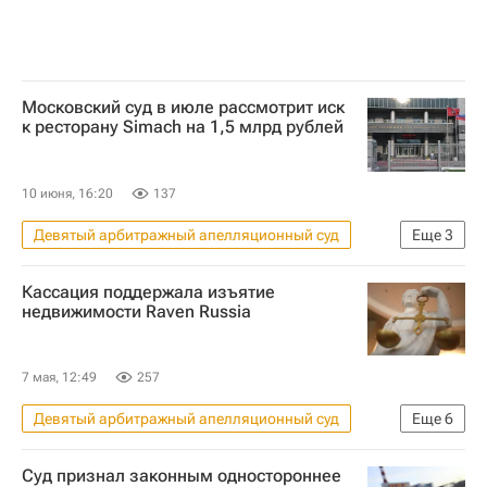
Московский суд в июле рассмотрит иск
к ресторану Simach на 1,5 млрд рублей
10 июня, 16:20
137
Девятый арбитражный апелляционный суд
Еще
3
Москва
Кассация поддержала изъятие
Федеральная служба по интеллектуальной собственности (Роспатент)
недвижимости Raven Russia
Коммерческая недвижимость
7 мая, 12:49
257
Девятый арбитражный апелляционный суд
Еще
6
Россия
Санкт-Петербург
Суд признал законным одностороннее
Мытищи
Raven Russia