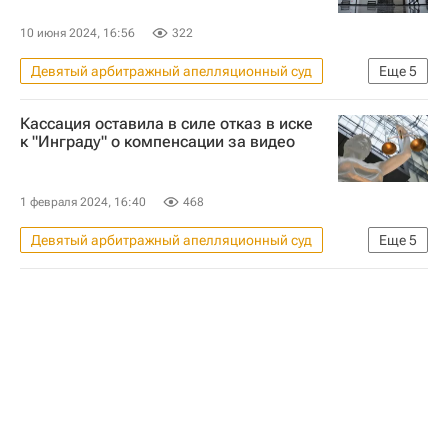
Россия
Ингосстрах
10 июня 2024, 16:56
322
АФК "Система"
Девятый арбитражный апелляционный суд
Еще
5
Московская область (Подмосковье)
Кассация оставила в силе отказ в иске
Россия
Арас Агаларов
к "Инграду" о компенсации за видео
Crocus Group
Российские автомобильные дороги
1 февраля 2024, 16:40
468
Девятый арбитражный апелляционный суд
Еще
5
ГК "Инград"
Происшествия
Москва
БИН
Девелоперы