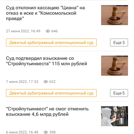
Промсвязьбанк
Дмитрий Ананьев
Суд отклонил кассацию "Циана" на
Девелоперы
отказ в иске к "Комсомольской
правде"
27 июня 2022, 16:49
646
Девятый арбитражный апелляционный суд
Еще
3
Циан Групп
Суды
Происшествия
Суд подтвердил взыскание со
"Стройпутьинвеста" 115 млн рублей
7 июня 2022, 17:33
622
Девятый арбитражный апелляционный суд
Еще
5
Происшествия
Игорь Левитин
"Стройпутьинвест" не смог отменить
Каменногорск
Финский залив
взыскание 4,6 млрд рублей
Федеральное агентство железнодорожного транспорта (Росжелдор)
6 июня 2022, 16:48
398