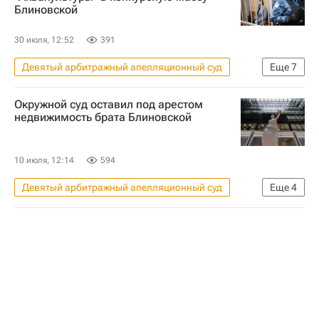
Блиновской
30 июля, 12:52
391
Девятый арбитражный апелляционный суд
Еще
7
Москва
Вологодская область
Окружной суд оставил под арестом
Россия
Алексей Блиновский
недвижимость брата Блиновской
Елена Блиновская
Ульяновский автомобильный завод (УАЗ)
10 июля, 12:14
594
Криминал
Девятый арбитражный апелляционный суд
Еще
4
Жилье
Москва
Елена Блиновская
Криминал