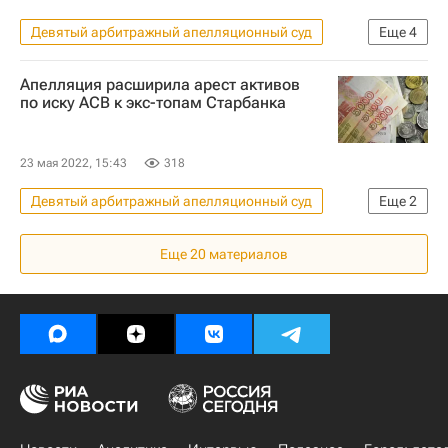
Девятый арбитражный апелляционный суд
Еще
4
Происшествия
Апелляция расширила арест активов
Федеральное агентство железнодорожного транспорта (Росжелдор)
по иску АСВ к экс-топам Старбанка
Ленинградская область
Игорь Левитин
23 мая 2022, 15:43
318
Девятый арбитражный апелляционный суд
Еще
2
Агентство по страхованию вкладов
Еще
20
материалов
СтарБанк (акционерное общество)