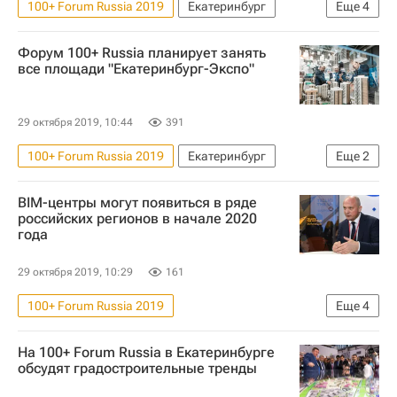
100+ Forum Russia 2019
Екатеринбург
Еще
4
Аркадий Чернецкий
Универсиада
Форум 100+ Russia планирует занять
Градостроительство
все площади "Екатеринбург-Экспо"
Дмитрий Волков (волейбол)
29 октября 2019, 10:44
391
100+ Forum Russia 2019
Екатеринбург
Еще
2
Аркадий Чернецкий
100+ Forum Russia
BIM-центры могут появиться в ряде
российских регионов в начале 2020
года
29 октября 2019, 10:29
161
100+ Forum Russia 2019
Еще
4
Министерство строительства и жилищно-коммунального хозяйства РФ (Минстрой России)
На 100+ Forum Russia в Екатеринбурге
Строительство
Дмитрий Волков (волейбол)
обсудят градостроительные тренды
100+ Forum Russia