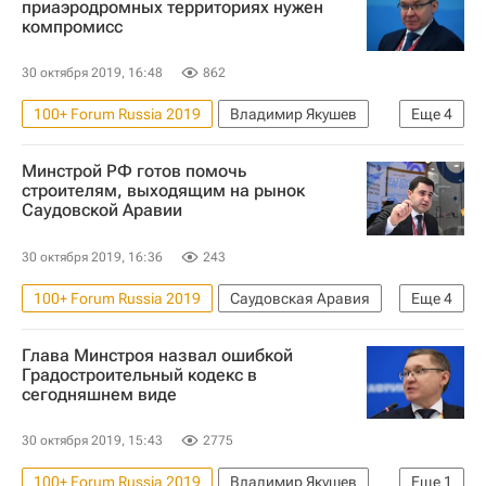
приаэродромных территориях нужен
компромисс
30 октября 2019, 16:48
862
100+ Forum Russia 2019
Владимир Якушев
Еще
4
Федеральное агентство воздушного транспорта (Росавиация)
Минстрой РФ готов помочь
Жилье
строителям, выходящим на рынок
Саудовской Аравии
Федеральная служба по надзору в сфере защиты прав потребителей и благополучия человека (Роспотребнадзор)
Министерство строительства и жилищно-коммунального хозяйства РФ (Минстрой России)
30 октября 2019, 16:36
243
100+ Forum Russia 2019
Саудовская Аравия
Еще
4
ПИК
Российский фонд прямых инвестиций
Глава Минстроя назвал ошибкой
Министерство строительства и жилищно-коммунального хозяйства РФ (Минстрой России)
Градостроительный кодекс в
сегодняшнем виде
Никита Стасишин
30 октября 2019, 15:43
2775
100+ Forum Russia 2019
Владимир Якушев
Еще
1