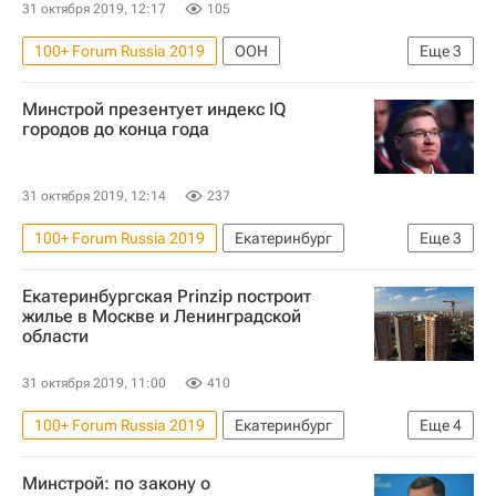
31 октября 2019, 12:17
105
100+ Forum Russia 2019
ООН
Еще
3
Екатеринбург
Владимир Якушев
Минстрой презентует индекс IQ
Министерство строительства и жилищно-коммунального хозяйства РФ (Минстрой России)
городов до конца года
31 октября 2019, 12:14
237
100+ Forum Russia 2019
Екатеринбург
Еще
3
Владимир Якушев
Екатеринбургская Prinzip построит
Министерство строительства и жилищно-коммунального хозяйства РФ (Минстрой России)
жилье в Москве и Ленинградской
области
Города
31 октября 2019, 11:00
410
100+ Forum Russia 2019
Екатеринбург
Еще
4
Ленинградская область
Москва
Минстрой: по закону о
Девелоперы
Жилье