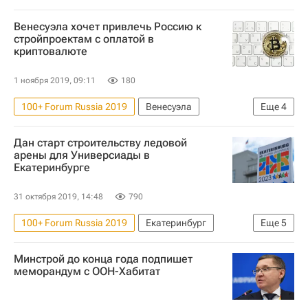
ЛСР
Жилье
Венесуэла хочет привлечь Россию к
стройпроектам с оплатой в
криптовалюте
1 ноября 2019, 09:11
180
100+ Forum Russia 2019
Венесуэла
Еще
4
Строительство
Владимир Якушев
Дан старт строительству ледовой
Министерство строительства и жилищно-коммунального хозяйства РФ (Минстрой России)
арены для Универсиады в
Екатеринбурге
Россия
31 октября 2019, 14:48
790
100+ Forum Russia 2019
Екатеринбург
Еще
5
Андрей Козицын
Владимир Якушев
Минстрой до конца года подпишет
Инфраструктура
Универсиада
УГМК
меморандум с ООН-Хабитат