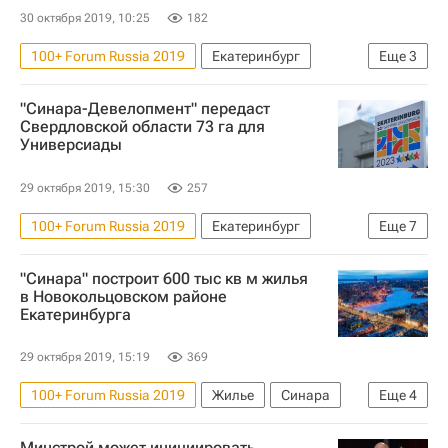
30 октября 2019, 10:25
182
100+ Forum Russia 2019
Екатеринбург
Еще
3
Москва
Синара
Девелоперы
"Синара-Девелопмент" передаст
Свердловской области 73 га для
Универсиады
29 октября 2019, 15:30
257
100+ Forum Russia 2019
Екатеринбург
Еще
7
Свердловская область
"Синара" построит 600 тыс кв м жилья
Уральский федеральный университет
Синара
в Новокольцовском районе
Екатеринбурга
Земельные участки
Инфраструктура
100+ Forum Russia
Универсиада
29 октября 2019, 15:19
369
100+ Forum Russia 2019
Жилье
Синара
Еще
4
Екатеринбург
Универсиада
Минстрой может инициировать