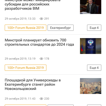
100+ Forum Russia
Россия
субсидии для российских
разработчиков BIM
29 октября 2019, 13:33
291
100+ Forum Russia 2019
Екатеринбург
Еще
4
Министерство строительства и жилищно-коммунального хозяйства РФ (Минстрой России)
Минстрой планирует обновить 700
Строительство
Дмитрий Волков
строительных стандартов до 2024 года
100+ Forum Russia
29 октября 2019, 13:19
178
100+ Forum Russia 2019
Еще
4
Министерство строительства и жилищно-коммунального хозяйства РФ (Минстрой России)
Площадкой для Универсиады в
Строительство
Дмитрий Волков (волейбол)
Екатеринбурге станет район
Новокольцовский
100+ Forum Russia
29 октября 2019, 11:43
230