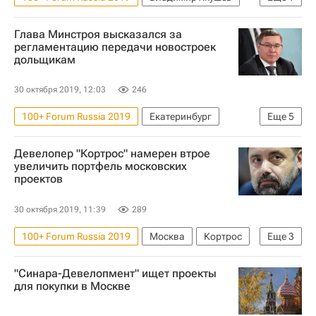
Министерство строительства и жилищно-коммунального хозяйства РФ (Минстрой России)
Глава Минстроя высказался за
регламентацию передачи новостроек
дольщикам
30 октября 2019, 12:03
246
100+ Forum Russia 2019
Екатеринбург
Еще
5
Владимир Якушев
Совет Федерации РФ
Девелопер "Кортрос" намерен втрое
Министерство строительства и жилищно-коммунального хозяйства РФ (Минстрой России)
увеличить портфель московских
проектов
Жилье
Дольщики
30 октября 2019, 11:39
289
100+ Forum Russia 2019
Москва
Кортрос
Еще
3
Девелоперы
Жилье
"Синара-Девелопмент" ищет проекты
Вениамин Голубицкий
для покупки в Москве