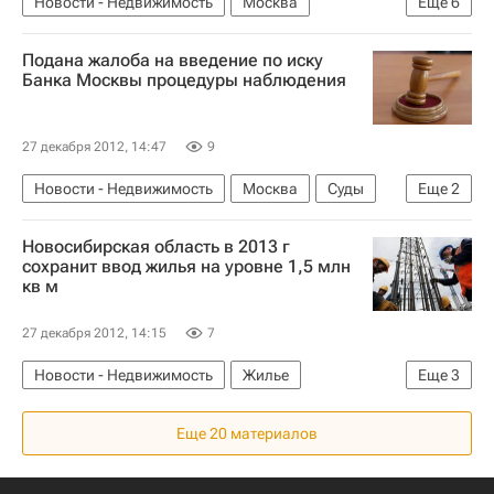
Новости - Недвижимость
Москва
Еще
6
Департамент строительства
Детские сады
Подана жалоба на введение по иску
Строительство
Банка Москвы процедуры наблюдения
2012 год: события, итоги, комментарии
Инфраструктура
Россия
27 декабря 2012, 14:47
9
Новости - Недвижимость
Москва
Суды
Еще
2
Банк Москвы
Россия
Новосибирская область в 2013 г
сохранит ввод жилья на уровне 1,5 млн
кв м
27 декабря 2012, 14:15
7
Новости - Недвижимость
Жилье
Еще
3
Новосибирская область
Строительство
Еще 20 материалов
Россия