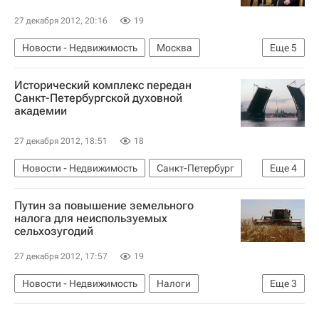
27 декабря 2012, 20:16
19
Новости - Недвижимость
Москва
Еще
5
Марат Хуснуллин
Строительство
Исторический комплекс передан
"Новая" Москва
Санкт-Петербургской духовной
академии
Коммерческая недвижимость
Россия
27 декабря 2012, 18:51
18
Новости - Недвижимость
Санкт-Петербург
Еще
4
Собственность
Исторические здания
Путин за повышение земельного
Русская православная церковь
Россия
налога для неиспользуемых
сельхозугодий
27 декабря 2012, 17:57
19
Новости - Недвижимость
Налоги
Еще
3
Владимир Путин
Земельные участки