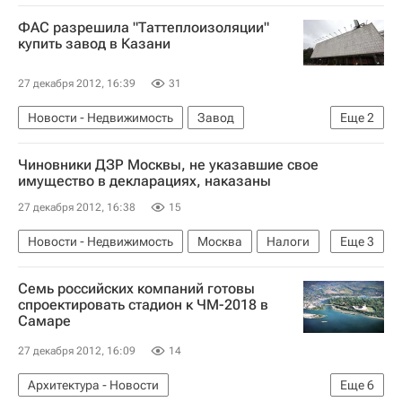
Коммерческая недвижимость
Казань
ФАС разрешила "Таттеплоизоляции"
Строительство
Россия
купить завод в Казани
27 декабря 2012, 16:39
31
Новости - Недвижимость
Завод
Еще
2
Федеральная антимонопольная служба (ФАС России)
Чиновники ДЗР Москвы, не указавшие свое
Россия
имущество в декларациях, наказаны
27 декабря 2012, 16:38
15
Новости - Недвижимость
Москва
Налоги
Еще
3
Нарушения
ДЗР
Россия
Семь российских компаний готовы
спроектировать стадион к ЧМ-2018 в
Самаре
27 декабря 2012, 16:09
14
Архитектура - Новости
Еще
6