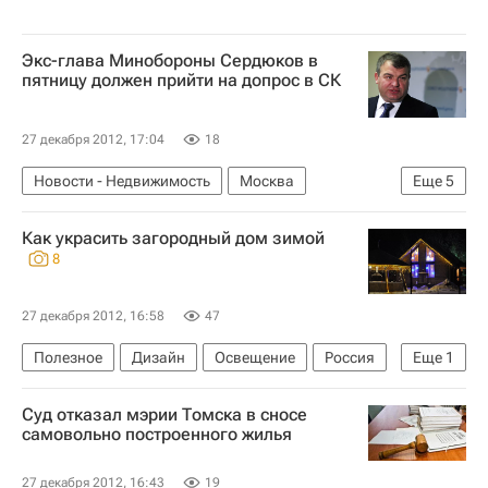
Экс-глава Минобороны Сердюков в
пятницу должен прийти на допрос в СК
27 декабря 2012, 17:04
18
Новости - Недвижимость
Москва
Еще
5
Следствие
Как украсить загородный дом зимой
Расследование дела "Оборонсервиса"
8
Оборонсервис
Анатолий Сердюков
Россия
27 декабря 2012, 16:58
47
Полезное
Дизайн
Освещение
Россия
Еще
1
Мультимедиа – РИА Недвижимость
Суд отказал мэрии Томска в сносе
самовольно построенного жилья
27 декабря 2012, 16:43
19