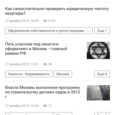
Новости - Недвижимость
Стадионы
Как самостоятельно проверить юридическую чистоту
Самара
Проектирование
квартиры?
ЧМ-2018 по футболу
Россия
27 декабря 2012, 16:03
2120
Оформление собственности и купля-продажа - Вопрос-ответ - Полезное
Еще
1
Вопрос-ответ – РИА Недвижимость
Пять участков под синагоги
оформляют в Москве - главный
раввин РФ
27 декабря 2012, 15:51
38
Новости - Недвижимость
Москва
Еще
4
Строительство
Земельные участки
Власти Москвы выполнили программу
Синагоги
Россия
по строительству детских садов в 2012
г
27 декабря 2012, 14:53
17