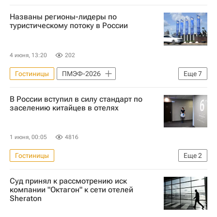
Названы регионы-лидеры по
туристическому потоку в России
4 июня, 13:20
202
Гостиницы
ПМЭФ-2026
Еще
7
Краснодарский край
Республика Крым
В России вступил в силу стандарт по
Москва
заселению китайцев в отелях
Российский союз туриндустрии (РСТ)
Отели
Россия
1 июня, 00:05
4816
Коммерческая недвижимость
Гостиницы
Еще
2
Федеральное агентство по техническому регулированию и метрологии (Росстандарт)
Суд принял к рассмотрению иск
Россия
компании "Октагон" к сети отелей
Sheraton