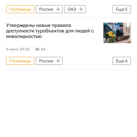
Гостиницы
Россия
ОАЭ
Еще
5
Москва
Максим Решетников
Утверждены новые правила
Министерство экономического развития РФ (Минэкономразвития России)
доступности туробъектов для людей с
инвалидностью
Отели
Коммерческая недвижимость
9 июня, 09:05
84
Гостиницы
Россия
Еще
4
Министерство экономического развития РФ (Минэкономразвития России)
Инфраструктура
Отели
Коммерческая недвижимость