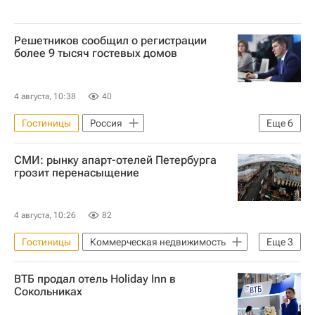
Решетников сообщил о регистрации
более 9 тысяч гостевых домов
4 августа, 10:38
40
Гостиницы
Россия
Еще
6
Республика Адыгея
СМИ: рынку апарт-отелей Петербурга
Республика Бурятия
грозит перенасыщение
Максим Решетников
Министерство экономического развития РФ (Минэкономразвития России)
4 августа, 10:26
82
Коммерческая недвижимость
Отели
Гостиницы
Коммерческая недвижимость
Еще
3
Санкт-Петербург
Отели
ВТБ продал отель Holiday Inn в
Апартаменты
Сокольниках