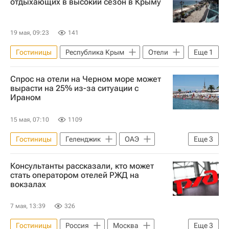
отдыхающих в высокий сезон в Крыму
19 мая, 09:23
141
Гостиницы
Республика Крым
Отели
Еще
1
Коммерческая недвижимость
Спрос на отели на Черном море может
вырасти на 25% из-за ситуации с
Ираном
15 мая, 07:10
1109
Гостиницы
Геленджик
ОАЭ
Еще
3
Черное море
Отели
Консультанты рассказали, кто может
Коммерческая недвижимость
стать оператором отелей РЖД на
вокзалах
7 мая, 13:39
326
Гостиницы
Россия
Москва
Еще
3