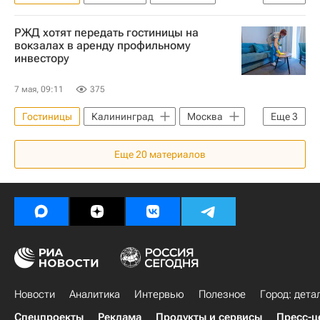
РЖД
Отели
РЖД хотят передать гостиницы на
Коммерческая недвижимость
вокзалах в аренду профильному
инвестору
7 мая, 09:11
375
Гостиницы
Калининград
Москва
Еще
3
Брянск
РЖД
Отели
Еще
20
материалов
Новости
Аналитика
Интервью
Полезное
Город: дета
Спецпроекты
Реклама
Продукты и сервисы
Пресс-ц