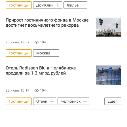
Гостиницы
ДомКлик
Жилье
Прирост гостиничного фонда в Москве
достигнет восьмилетнего рекорда
25 июня, 18:07
104
Гостиницы
Москва
Отель Radisson Blu в Челябинске
продали за 1,3 млрд рублей
22 июня, 10:17
104
Гостиницы
Отели
Челябинск
Еще
1
Федеральное агентство по управлению государственным имуществом (Росимущество)